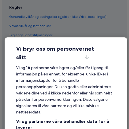
Regler
Generelle vilkår og betingelser (gjelder ikke Vrbo-bestillinger)
Vrbos vilkår og betingelser
Tilgjengelighetstilpasninger
Personvern
Vi bryr oss om personvernet
Informasjonskapsler
ditt
Generelle vilkår for bruk av nettstedet
Vi og
16
partnerne våre lagrer og/eller får tilgang til
Juridisk informasjon / kontakt oss
informasjon på en enhet, for eksempel unike ID-er i
informasjonskapsler for å behandle
Retningslinjer for innhold og rapportering av innhold
personopplysninger. Du kan godta eller administrere
valgene dine ved å klikke nedenfor eller når som helst
Hjelp
på siden for personvernerklæringen. Disse valgene
Kontakt oss
signaliseres til våre partnere og vil ikke påvirke
nettleserdata.
Avbestille eller endre bestillingen
Vi og partnerne våre behandler data for å
Refusjonsprosessen og tidsrammer for refusjon
levere: