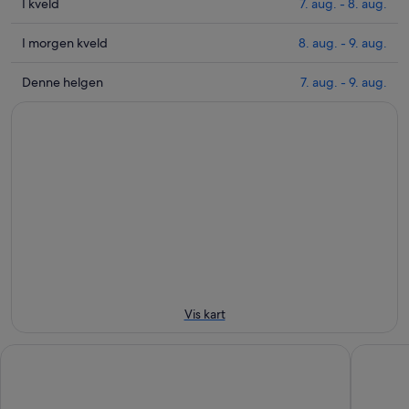
Sjekk
I kveld
7. aug. - 8. aug.
prisene
nær
Sjekk
I morgen kveld
8. aug. - 9. aug.
Ody
prisene
vannpark
nær
Sjekk
Denne helgen
7. aug. - 9. aug.
for
Ody
prisene
i
vannpark
nær
kveld,
for
Ody
7.
i
vannpark
aug.
morgen
for
-
kveld,
helgen,
8.
8.
7.
aug.
aug.
aug.
-
-
9.
9.
aug.
aug.
Vis kart
Ody Park Resort Hotel
Deville 