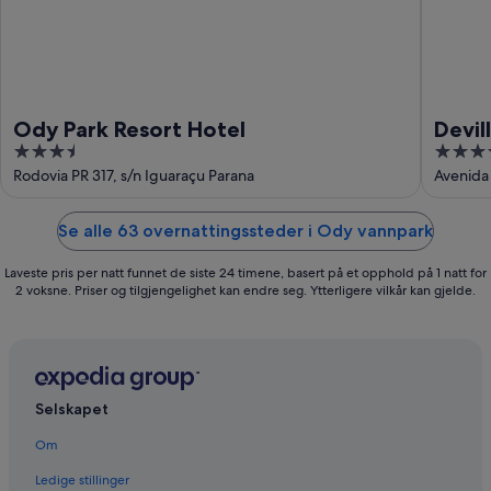
Ody Park Resort Hotel
Devil
3.5
4
out
out
Rodovia PR 317, s/n Iguaraçu Parana
Avenida
of
of
5
5
Se alle 63 overnattingssteder i Ody vannpark
Laveste pris per natt funnet de siste 24 timene, basert på et opphold på 1 natt for
2 voksne. Priser og tilgjengelighet kan endre seg. Ytterligere vilkår kan gjelde.
Selskapet
Om
Ledige stillinger