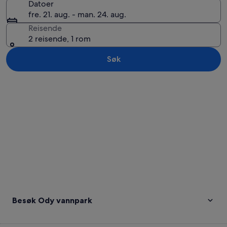
Datoer
fre. 21. aug. - man. 24. aug.
Reisende
2 reisende, 1 rom
Søk
Se på kartet
Besøk Ody vannpark