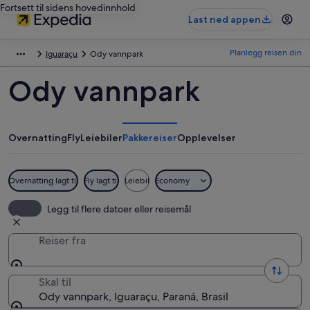
Fortsett til sidens hovedinnhold
Last ned appen
Planlegg reisen din
Iguaraçu
Ody vannpark
Ody vannpark
Overnatting
Fly
Leiebiler
Pakkereiser
Opplevelser
Overnatting lagt til
Fly lagt til
Leiebil
Economy
Legg til flere datoer eller reisemål
Reiser fra
Skal til
Ody vannpark, Iguaraçu, Paraná, Brasil