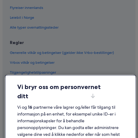
Flyreiser innenlands
Leiebil i Norge
Alle typer overnattingssteder
Regler
Generelle vilkår og betingelser (gjelder ikke Vrbo-bestillinger)
Vrbos vilkår og betingelser
Tilgjengelighetstilpasninger
Personvern
Vi bryr oss om personvernet
Informasjonskapsler
ditt
Generelle vilkår for bruk av nettstedet
Vi og
16
partnerne våre lagrer og/eller får tilgang til
Juridisk informasjon / kontakt oss
informasjon på en enhet, for eksempel unike ID-er i
informasjonskapsler for å behandle
Retningslinjer for innhold og rapportering av innhold
personopplysninger. Du kan godta eller administrere
valgene dine ved å klikke nedenfor eller når som helst
Hjelp