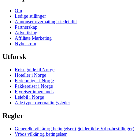
Om
Ledige stillinger
Annonser overnattingsstedet ditt
Partnerskap
Advertising
Affiliate Marketing
Nyhetsrom
Utforsk
Reiseguide til Norge
Hoteller i Norge
Ferieboliger i Norge
Pakkereiser i Norge
Flyreiser innenlands
Leiebil i Norge
Alle typer overnattingssteder
Regler
Generelle vilkår og betingelser (gjelder ikke Vrbo-bestillinger)
Vrbos vilkår og betingelser