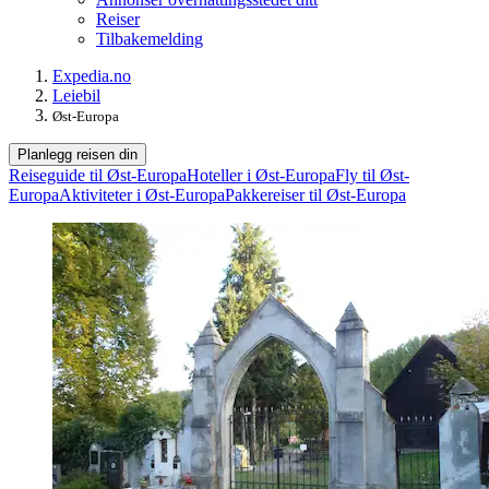
Reiser
Tilbakemelding
Expedia.no
Leiebil
Øst-Europa
Planlegg reisen din
Reiseguide til Øst-Europa
Hoteller i Øst-Europa
Fly til Øst-
Europa
Aktiviteter i Øst-Europa
Pakkereiser til Øst-Europa