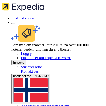
Last ned appen
Som medlem sparer du minst 10 % på over 100 000
hoteller verden rundt når du er pålogget.
Logg på
Finn ut mer om Expedia Rewards
Innboks
Søk etter reise
Kontakt oss
norsk bokmål · NOK · NO
Annonser overnattingsstedet ditt