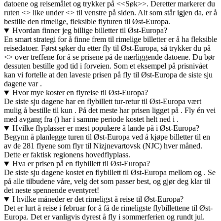
datoene og reisemålet og trykker på <<Søk>>. Deretter markerer du
ruten <> like under <> til venstre på siden. Alt som står igjen da, er å
bestille den rimelige, fleksible flyturen til Øst-Europa.
Hvordan finner jeg billige billetter til Øst-Europa?
En smart strategi for å finne frem til rimelige billetter er å ha fleksible
reisedatoer. Først søker du etter fly til Øst-Europa, så trykker du på
<> over treffene for å se prisene på de nærliggende datoene. Du bør
dessuten bestille god tid i forveien. Som et eksempel på prisnivået
kan vi fortelle at den laveste prisen på fly til Øst-Europa de siste sju
dagene var .
Hvor mye koster en flyreise til Øst-Europa?
De siste sju dagene har en flybillett tur-retur til Øst-Europa vært
mulig å bestille til kun . På det meste har prisen ligget på . Fly én vei
med avgang fra () har i samme periode kostet helt ned i .
Hvilke flyplasser er mest populære å lande på i Øst-Europa?
Begynn å planlegge turen til Øst-Europa ved å kjøpe billetter til en
av de 281 flyene som flyr til Nizjnevartovsk (NJC) hver måned.
Dette er faktisk regionens hovedflyplass.
Hva er prisen på en flybillett til Øst-Europa?
De siste sju dagene kostet en flybillett til Øst-Europa mellom og . Se
på alle tilbudene våre, velg det som passer best, og gjør deg klar til
det neste spennende eventyret!
I hvilke måneder er det rimeligst å reise til Øst-Europa?
Det er lurt å reise i februar for å få de rimeligste flybillettene til Øst-
Europa. Det er vanligvis dyrest å fly i sommerferien og rundt jul.