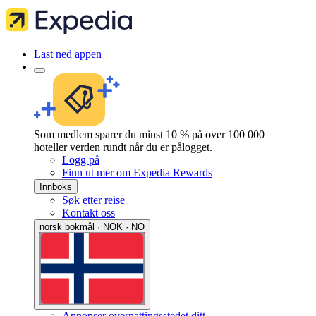
Last ned appen
Som medlem sparer du minst 10 % på over 100 000
hoteller verden rundt når du er pålogget.
Logg på
Finn ut mer om Expedia Rewards
Innboks
Søk etter reise
Kontakt oss
norsk bokmål · NOK · NO
Annonser overnattingsstedet ditt