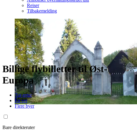
Reiser
Tilbakemelding
Billige flybilletter til Øst-
Europa
Tur-retur
Én vei
Flere byer
Bare direkteruter