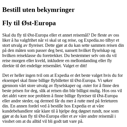
Bestill uten bekymringer
Fly til Øst-Europa
Skal du fly til Øst-Europa eller et annet reisemål? De fleste av oss
liker å ha valgfrihet når vi skal ut og reise, og Expedia.no tilbyr et
stort utvalg av flyreiser. Dette gjør at du kan sette sammen reisen din
på den måten som passer deg best, uansett hvilket flyselskap og
hvilken reiseklasse du foretrekker. Du bestemmer selv om du vil
reise morgen eller kveld, inkludere en mellomlanding eller fly
direkte til det endelige reisemålet. Valget er ditt!
Det er heller ingen tvil om at Expedia er det beste valget hvis du for
eksempel skal finne billige flybilletter til Øst-Europa. Vi søker
gjennom vårt store utvalg av flyselskaper og -ruter for å finne den
beste prisen for deg, slik at reisen din blir billigst mulig. Hos oss vil
det aldri være noe problem å finne billige flyreiser til Øst-Europa
eller andre steder, og dermed får du mer å rutte med på ferieturen
din. En annen fordel ved å bestille hos Expedia er at våre
kundebehandlere står klare til å hjelpe deg døgnet rundt, noe som
gjør at du kan fly til Øst-Europa eller et av våre andre reisemål i
visshet om at du alltid vil bli godt tatt vare på.