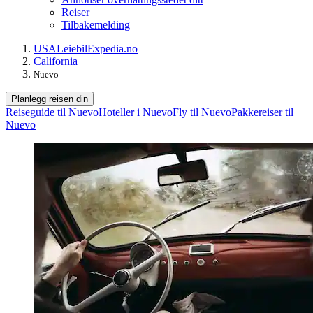
Reiser
Tilbakemelding
USA
Leiebil
Expedia.no
California
Nuevo
Planlegg reisen din
Reiseguide til Nuevo
Hoteller i Nuevo
Fly til Nuevo
Pakkereiser til
Nuevo