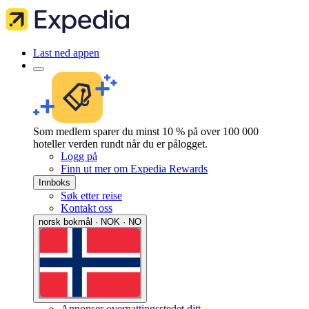
Last ned appen
Som medlem sparer du minst 10 % på over 100 000
hoteller verden rundt når du er pålogget.
Logg på
Finn ut mer om Expedia Rewards
Innboks
Søk etter reise
Kontakt oss
norsk bokmål · NOK · NO
Annonser overnattingsstedet ditt