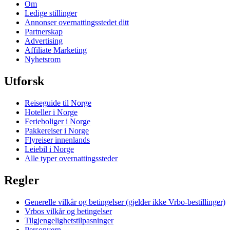
Om
Ledige stillinger
Annonser overnattingsstedet ditt
Partnerskap
Advertising
Affiliate Marketing
Nyhetsrom
Utforsk
Reiseguide til Norge
Hoteller i Norge
Ferieboliger i Norge
Pakkereiser i Norge
Flyreiser innenlands
Leiebil i Norge
Alle typer overnattingssteder
Regler
Generelle vilkår og betingelser (gjelder ikke Vrbo-bestillinger)
Vrbos vilkår og betingelser
Tilgjengelighetstilpasninger
Personvern