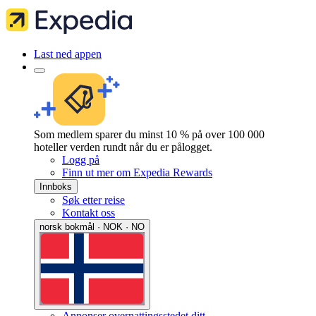
Last ned appen
Som medlem sparer du minst 10 % på over 100 000
hoteller verden rundt når du er pålogget.
Logg på
Finn ut mer om Expedia Rewards
Innboks
Søk etter reise
Kontakt oss
norsk bokmål · NOK · NO
Annonser overnattingsstedet ditt