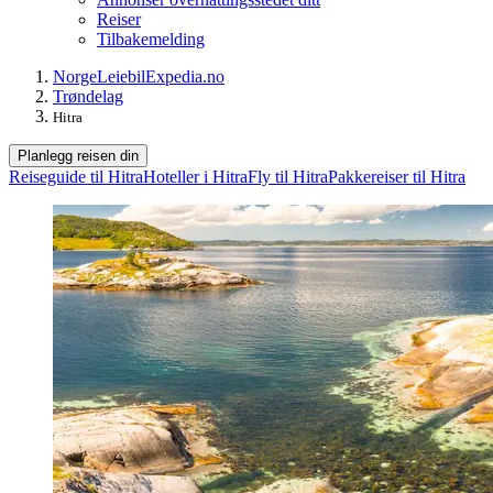
Reiser
Tilbakemelding
Norge
Leiebil
Expedia.no
Trøndelag
Hitra
Planlegg reisen din
Reiseguide til Hitra
Hoteller i Hitra
Fly til Hitra
Pakkereiser til Hitra