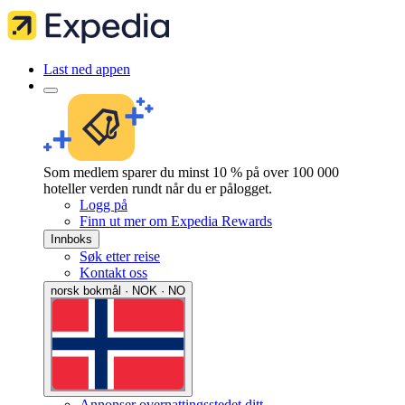
Last ned appen
Som medlem sparer du minst 10 % på over 100 000
hoteller verden rundt når du er pålogget.
Logg på
Finn ut mer om Expedia Rewards
Innboks
Søk etter reise
Kontakt oss
norsk bokmål · NOK · NO
Annonser overnattingsstedet ditt