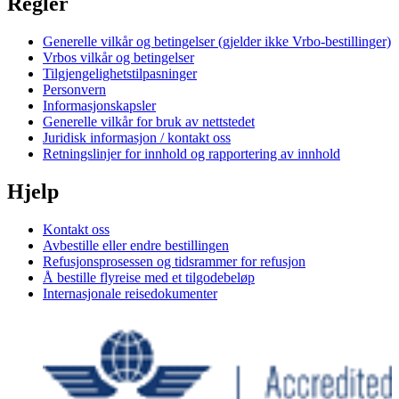
Regler
Generelle vilkår og betingelser (gjelder ikke Vrbo-bestillinger)
Vrbos vilkår og betingelser
Tilgjengelighetstilpasninger
Personvern
Informasjonskapsler
Generelle vilkår for bruk av nettstedet
Juridisk informasjon / kontakt oss
Retningslinjer for innhold og rapportering av innhold
Hjelp
Kontakt oss
Avbestille eller endre bestillingen
Refusjonsprosessen og tidsrammer for refusjon
Å bestille flyreise med et tilgodebeløp
Internasjonale reisedokumenter