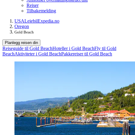
Reiser
Tilbakemelding
USA
Leiebil
Expedia.no
Oregon
Gold Beach
Planlegg reisen din
Reiseguide til Gold Beach
Hoteller i Gold Beach
Fly til Gold
Beach
Aktiviteter i Gold Beach
Pakkereiser til Gold Beach