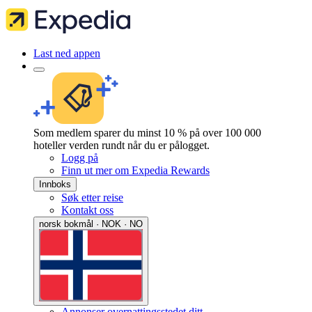
Last ned appen
Som medlem sparer du minst 10 % på over 100 000
hoteller verden rundt når du er pålogget.
Logg på
Finn ut mer om Expedia Rewards
Innboks
Søk etter reise
Kontakt oss
norsk bokmål · NOK · NO
Annonser overnattingsstedet ditt