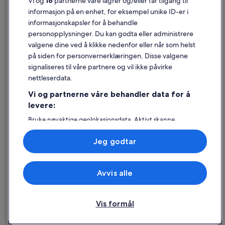
Vi og
16
partnerne våre lagrer og/eller får tilgang til
Juridisk informasjon / kontakt oss
informasjon på en enhet, for eksempel unike ID-er i
informasjonskapsler for å behandle
Retningslinjer for innhold og rapportering av innhold
personopplysninger. Du kan godta eller administrere
valgene dine ved å klikke nedenfor eller når som helst
Hjelp
på siden for personvernerklæringen. Disse valgene
Kontakt oss
signaliseres til våre partnere og vil ikke påvirke
nettleserdata.
Avbestille eller endre bestillingen
Vi og partnerne våre behandler data for å
Refusjonsprosessen og tidsrammer for refusjon
levere:
Å bestille flyreise med et tilgodebeløp
Bruke nøyaktige geolokasjonsdata. Aktivt skanne
enhetsegenskaper for identifikasjon. Lagre og/eller få
Internasjonale reisedokumenter
tilgang til informasjon på en enhet. Personlig tilpasset
Jeg godtar
annonsering og innhold, annonsering- og
innholdsmåling, publikumsundersøkelser og
tjenesteutvikling.
Avvis alle
Liste over partnere (leverandører)
© 2026 Expedia, Inc., et Expedia Group-selskap. Med enerett. Expedia
og flylogoen er varemerker eller registrerte varemerker som tilhører
Expedia, Inc.
Vis formål