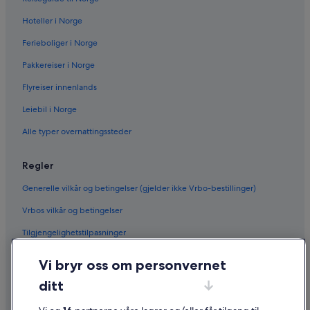
Hoteller i Norge
Ferieboliger i Norge
Pakkereiser i Norge
Flyreiser innenlands
Leiebil i Norge
Alle typer overnattingssteder
Regler
Generelle vilkår og betingelser (gjelder ikke Vrbo-bestillinger)
Vrbos vilkår og betingelser
Tilgjengelighetstilpasninger
Personvern
Vi bryr oss om personvernet
Informasjonskapsler
ditt
Generelle vilkår for bruk av nettstedet