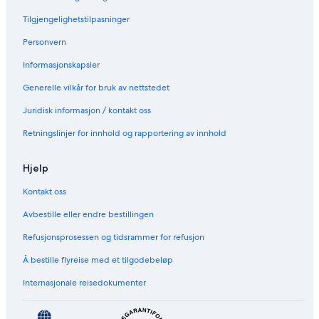
r
i
Tilgjengelighetstilpasninger
e
o
e
Personvern
p
a
Informasjonskapsler
r
k
Generelle vilkår for bruk av nettstedet
i
Juridisk informasjon / kontakt oss
n
g
Retningslinjer for innhold og rapportering av innhold
Hjelp
Kontakt oss
Avbestille eller endre bestillingen
Refusjonsprosessen og tidsrammer for refusjon
Å bestille flyreise med et tilgodebeløp
Internasjonale reisedokumenter