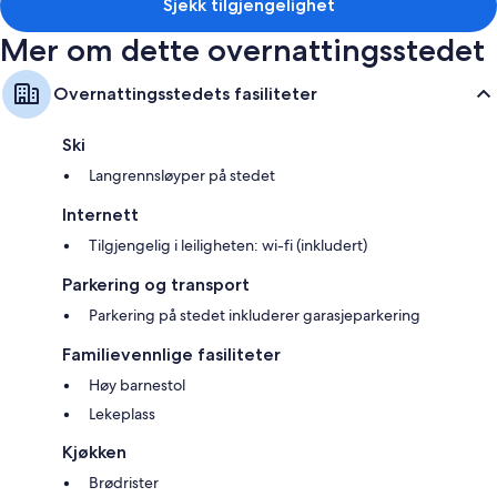
55 tommers LED-TV med kabel-TV
Sjekk tilgjengelighet
Privat hage, garderobeskap og kjøkken
Mer om dette overnattingsstedet
Overnattingsstedets fasiliteter
Ski
Langrennsløyper på stedet
Internett
Tilgjengelig i leiligheten: wi-fi (inkludert)
Parkering og transport
Parkering på stedet inkluderer garasjeparkering
Familievennlige fasiliteter
Høy barnestol
Lekeplass
Kjøkken
Brødrister