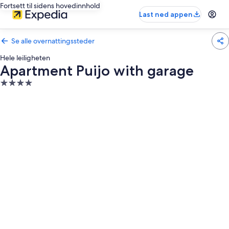
Fortsett til sidens hovedinnhold
Last ned appen
Se alle overnattingssteder
Hele leiligheten
Apartment Puijo with garage
Overnattingssted
med
4.0
stjerner
Bildegalleri
av