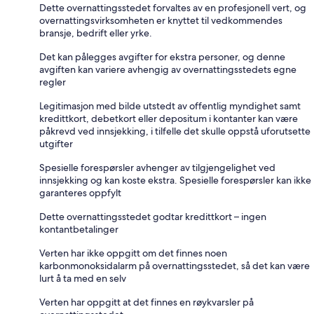
Dette overnattingsstedet forvaltes av en profesjonell vert, og
overnattingsvirksomheten er knyttet til vedkommendes
bransje, bedrift eller yrke.
Det kan pålegges avgifter for ekstra personer, og denne
avgiften kan variere avhengig av overnattingsstedets egne
regler
Legitimasjon med bilde utstedt av offentlig myndighet samt
kredittkort, debetkort eller depositum i kontanter kan være
påkrevd ved innsjekking, i tilfelle det skulle oppstå uforutsette
utgifter
Spesielle forespørsler avhenger av tilgjengelighet ved
innsjekking og kan koste ekstra. Spesielle forespørsler kan ikke
garanteres oppfylt
Dette overnattingsstedet godtar kredittkort – ingen
kontantbetalinger
Verten har ikke oppgitt om det finnes noen
karbonmonoksidalarm på overnattingsstedet, så det kan være
lurt å ta med en selv
Verten har oppgitt at det finnes en røykvarsler på