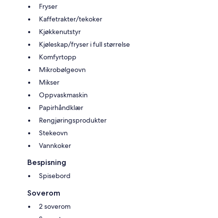
Fryser
Kaffetrakter/tekoker
Kjøkkenutstyr
Kjøleskap/fryser i full størrelse
Komfyrtopp
Mikrobølgeovn
Mikser
Oppvaskmaskin
Papirhåndklær
Rengjøringsprodukter
Stekeovn
Vannkoker
Bespisning
Spisebord
Soverom
2 soverom