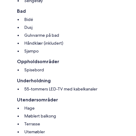
Sengetøy
Bad
Bidé
Dusj
Gulvvarme på bad
Håndklær (inkludert)
Sjampo
Oppholdsområder
Spisebord
Underholdning
55-tommers LED-TV med kabelkanaler
Utendørsområder
Hage
Møblert balkong
Terrasse
Utemøbler