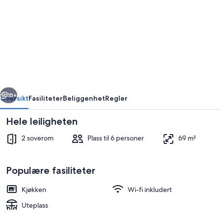
Apartment
Puijo
with
garage
rige
Neste
15+
Oversikt
Fasiliteter
Beliggenhet
Regler
Hele leiligheten
2 soverom
Plass til 6 personer
69 m²
Populære fasiliteter
Kjøkken
Wi-fi inkludert
Fotturer
Uteplass