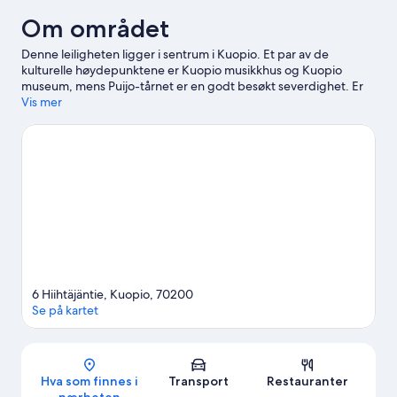
Om området
Denne leiligheten ligger i sentrum i Kuopio. Et par av de
kulturelle høydepunktene er Kuopio musikkhus og Kuopio
museum, mens Puijo-tårnet er en godt besøkt severdighet. Er
du på utkikk etter et arrangement eller en kamp mens du er i
Vis mer
byen, kan du se om Kuopio ishall (Niiralan Monttu) har noe
interessant på plakaten. Sett av tid til aktivitetene i området,
blant annet aking, skøytegåing og trugeturer.
Se vår reiseguide
til Kuopio
Se flere leiligheter i Kuopio
6 Hiihtäjäntie, Kuopio, 70200
Se på kartet
Kart
Hva som finnes i
Transport
Restauranter
nærheten