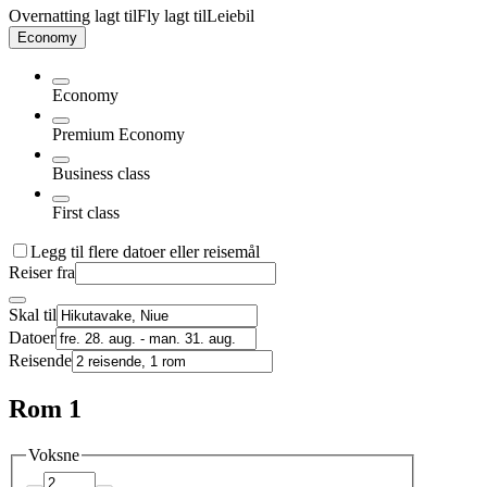
Overnatting lagt til
Fly lagt til
Leiebil
Economy
Economy
Premium Economy
Business class
First class
Legg til flere datoer eller reisemål
Reiser fra
Skal til
Datoer
Reisende
Rom 1
Voksne