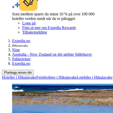
Som medlem sparer du minst 10 % på over 100 000
hoteller verden rundt når du er pålogget.
Logg på
Finn ut mer om Expedia Rewards
Tilbakemelding
Expedia.no
Hikutavake
Niue
Australia - New Zealand og det sørlige Stillehavet
Pakkereiser
Expedia.no
Planlegg reisen din
Hoteller i Hikutavake
Ferieboliger i Hikutavake
Leiebiler i Hikutavake