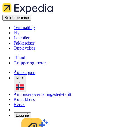
Søk etter reise
Overnatting
Fly
Leiebiler
Pakkereiser
Opplevelser
Tilbud
Grupper og møter
Åpne appen
NOK
•
Annonser overnattingsstedet ditt
Kontakt oss
Reiser
Logg på