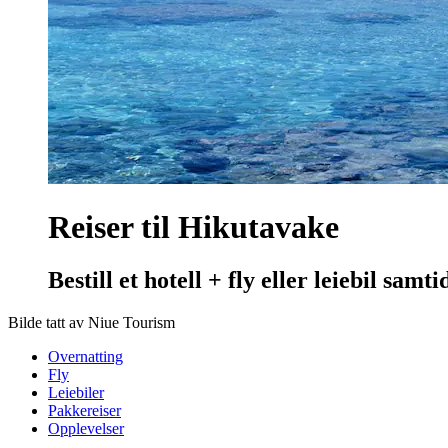
Reiser til Hikutavake
Bestill et hotell + fly eller leiebil samt
Bilde tatt av Niue Tourism
Overnatting
Fly
Leiebiler
Pakkereiser
Opplevelser