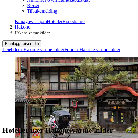
Reiser
Tilbakemelding
Kanagawa
Japan
Hoteller
Expedia.no
Hakone
Hakone varme kilder
Planlegg reisen din
Leiebiler i Hakone varme kilder
Ferier i Hakone varme kilder
Hoteller nær Hakone varme kilder