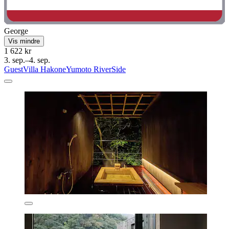
George
Vis mindre
1 622 kr
3. sep.–4. sep.
GuestVilla HakoneYumoto RiverSide