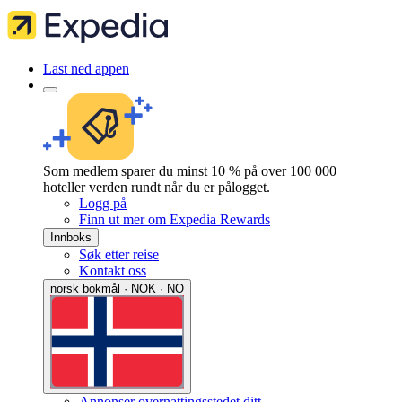
Last ned appen
Som medlem sparer du minst 10 % på over 100 000
hoteller verden rundt når du er pålogget.
Logg på
Finn ut mer om Expedia Rewards
Innboks
Søk etter reise
Kontakt oss
norsk bokmål · NOK · NO
Annonser overnattingsstedet ditt