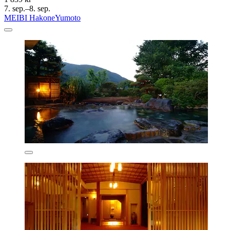
7. sep.–8. sep.
MEIBI HakoneYumoto