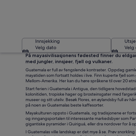
Innsjekking
Utsje
Velg dato
Velg
På mayasivilisasjonens fødested finner du eldga
med jungler, innsjøer, fjell og vulkaner.
Guatemala er full av fengslende kontraster. Oppdag gamle 
mayatiden som fortsatt holdes i live. Finn kuperte fjell som
Mellom-Amerika. Her kan du høre språkene til over 20 etnisk
Start ferien i Guatemala i Antigua, den tidligere hovedst
kolonitiden, tropiske hager og brosteinsgater med fargerik
Guatemala
museer og sitt uteliv. Besøk Flores, en øylandsby full av h
på noen av Guatemalas beste kaffesorter.
Mayakulturen oppsto i Guatemala, og tradisjonene er fortsa
og inngangsportalen til interessante markedsbyer som Pana
gigantiske pyramider i Quiriguá, eller dra nordover for å 
I Guatemalas ville landskap er det mye å se. Prøv snorkli