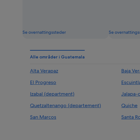
Se overnattingssteder
Se overnattings
Alle områder i Guatemala
Alta Verapaz
Baja Ve
El Progreso
Escuintl
Izabal (department)
Jalapa-
Quetzaltenango (departement)
Quiche
San Marcos
Santa R
Totonicapán-departementet
Zacapa