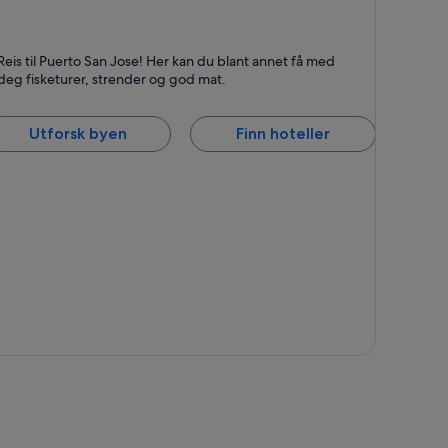
uerto San Jose
Reis til Puerto San Jose! Her kan du blant annet få med
jent for Strender, Restauranter og Svømming
deg fisketurer, strender og god mat.
Utforsk byen
Finn hoteller