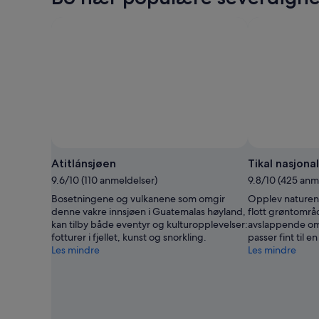
Bilde: Atitlán2.jpg / Instituto Guatemalteco de Turismo -
Bilde
INGUAT-
(fri
Atitlánsjøen
Tikal nasjona
bruk):
9.6/10 (110 anmeldelser)
9.8/10 (425 anm
Atitlán2.jpg
Bosetningene og vulkanene som omgir
Opplev naturen 
/
denne vakre innsjøen i Guatemalas høyland,
flott grøntområd
Instituto
kan tilby både eventyr og kulturopplevelser:
avslappende om
Guatemalteco
fotturer i fjellet, kunst og snorkling.
passer fint til e
de
Les mindre
Les mindre
Turismo
-
INGUAT-