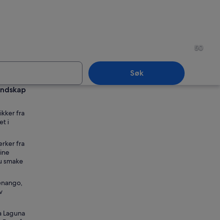
la
Guatemala
50
Søk
andskap
la
Guatemala
kker fra
t i
rker fra
sine
du smake
tenango,
v
la Laguna