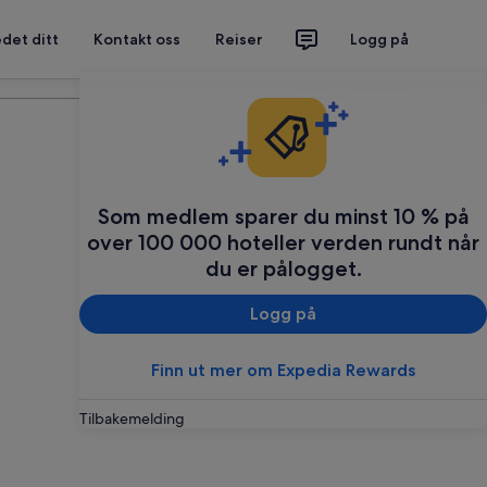
det ditt
Kontakt oss
Reiser
Logg på
Planlegg reisen din
Som medlem sparer du minst 10 % på
over 100 000 hoteller verden rundt når
du er pålogget.
Logg på
Finn ut mer om Expedia Rewards
Tilbakemelding