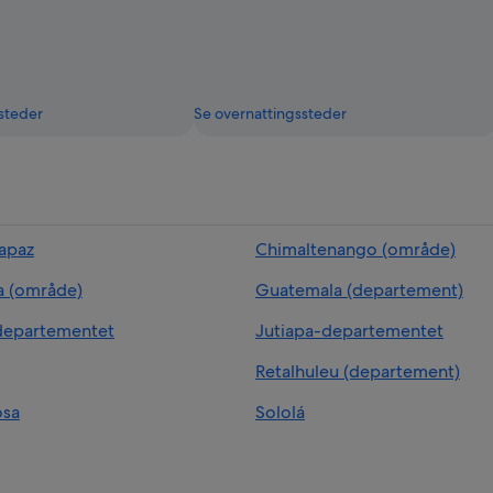
steder
Se overnattingssteder
rapaz
Chimaltenango (område)
a (område)
Guatemala (departement)
departementet
Jutiapa-departementet
Retalhuleu (departement)
osa
Sololá