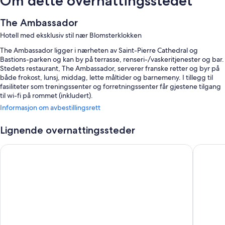
Om dette overnattingsstedet
The Ambassador
Hotell med eksklusiv stil nær Blomsterklokken
The Ambassador ligger i nærheten av Saint-Pierre Cathedral og
Bastions-parken og kan by på terrasse, renseri-/vaskeritjenester og bar.
Stedets restaurant, The Ambassador, serverer franske retter og byr på
både frokost, lunsj, middag, lette måltider og barnemeny. I tillegg til
fasiliteter som treningssenter og forretningssenter får gjestene tilgang
til wi-fi på rommet (inkludert).
Informasjon om avbestillingsrett
Du kan også glede deg over fordeler som dette:
Frokostbuffé (mot betaling), selvbetjent parkering (mot betaling) og
Lignende overnattingssteder
bankettsal
Ruby Claire Hotel Geneva by IHG
citizen
Aviser (inkludert), bagasjeoppbevaring og møterom
Røykfritt område, døgnåpen resepsjon og safe i resepsjonen
I anmeldelsene fra gjestene er mange fornøyde med den vennlige
betjeningen og beliggenheten med alt i gåavstand.
Romfasiliteter
Alle de 64 individuelt innredede rommene byr på komfort i form av