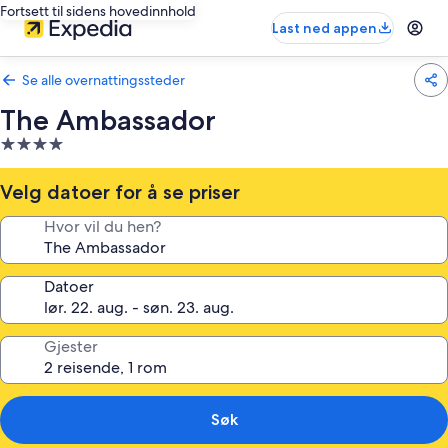
Fortsett til sidens hovedinnhold
Last ned appen
Se alle overnattingssteder
The Ambassador
Overnattingssted
med
4.0
Velg datoer for å se priser
stjerner
Hvor vil du hen?
Datoer
Gjester
Søk