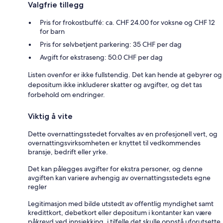
Valgfrie tillegg
Pris for frokostbuffé: ca. CHF 24.00 for voksne og CHF 12
for barn
Pris for selvbetjent parkering: 35 CHF per dag
Avgift for ekstraseng: 50.0 CHF per dag
Listen ovenfor er ikke fullstendig. Det kan hende at gebyrer og
depositum ikke inkluderer skatter og avgifter, og det tas
forbehold om endringer.
Viktig å vite
Dette overnattingsstedet forvaltes av en profesjonell vert, og
overnattingsvirksomheten er knyttet til vedkommendes
bransje, bedrift eller yrke.
Det kan pålegges avgifter for ekstra personer, og denne
avgiften kan variere avhengig av overnattingsstedets egne
regler
Legitimasjon med bilde utstedt av offentlig myndighet samt
kredittkort, debetkort eller depositum i kontanter kan være
påkrevd ved innsjekking, i tilfelle det skulle oppstå uforutsette