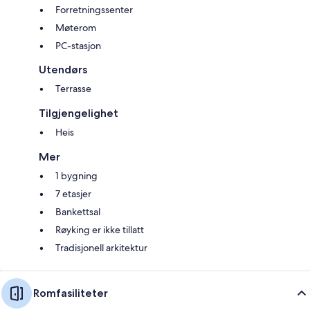
Forretningssenter
Møterom
PC-stasjon
Utendørs
Terrasse
Tilgjengelighet
Heis
Mer
1 bygning
7 etasjer
Bankettsal
Røyking er ikke tillatt
Tradisjonell arkitektur
Romfasiliteter