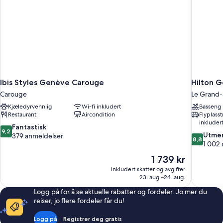
Ibis Styles Genève Carouge
Hilton 
Carouge
Le Grand
Kjæledyrvennlig
Wi-fi inkludert
Basseng
Restaurant
Aircondition
Flyplass
inkluder
9.2
Fantastisk
9,2
8.8
Utmer
av
379 anmeldelser
8,8
av
1 002
10,
10,
Fantastisk,
Prisen
1 739 kr
Utmerket,
379
er
inkludert skatter og avgifter
1 002
anmeldelser
1 739 kr
23. aug.–24. aug.
anmeldels
Logg på for å se aktuelle rabatter og fordeler. Jo mer du
reiser, jo flere fordeler får du!
Logg på
Registrer deg gratis