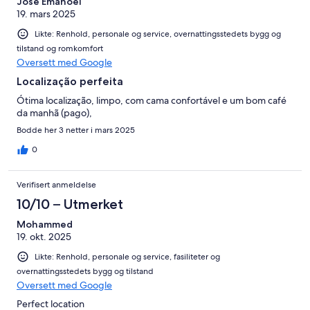
José Emanoel
19. mars 2025
Likte: Renhold, personale og service, overnattingsstedets bygg og
tilstand og romkomfort
Oversett med Google
Localização perfeita
Ótima localização, limpo, com cama confortável e um bom café
da manhã (pago),
Bodde her 3 netter i mars 2025
0
Verifisert anmeldelse
10/10 – Utmerket
Mohammed
19. okt. 2025
Likte: Renhold, personale og service, fasiliteter og
overnattingsstedets bygg og tilstand
Oversett med Google
Perfect location