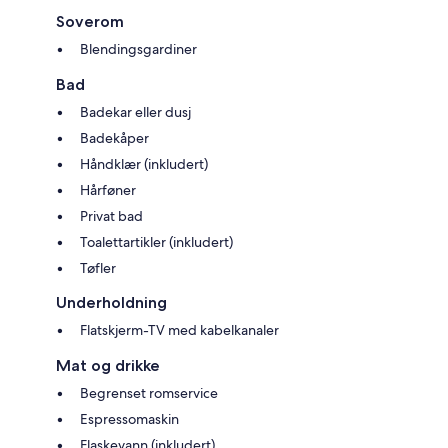
Soverom
Blendingsgardiner
Bad
Badekar eller dusj
Badekåper
Håndklær (inkludert)
Hårføner
Privat bad
Toalettartikler (inkludert)
Tøfler
Underholdning
Flatskjerm-TV med kabelkanaler
Mat og drikke
Begrenset romservice
Espressomaskin
Flaskevann (inkludert)