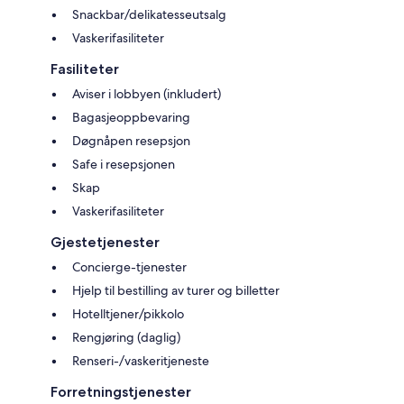
Snackbar/delikatesseutsalg
Vaskerifasiliteter
Fasiliteter
Aviser i lobbyen (inkludert)
Bagasjeoppbevaring
Døgnåpen resepsjon
Safe i resepsjonen
Skap
Vaskerifasiliteter
Gjestetjenester
Concierge-tjenester
Hjelp til bestilling av turer og billetter
Hotelltjener/pikkolo
Rengjøring (daglig)
Renseri-/vaskeritjeneste
Forretningstjenester