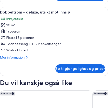
–
classic
Åpne
Minibar, safe på rommet, skrivebord 
1
Dobbeltrom – deluxe, utsikt mot innsjø
alle
Innsjøutsikt
bildene
25 m²
av
Dobbeltrom
1 soverom
–
Plass til 3 personer
deluxe,
1 dobbeltseng ELLER 2 enkeltsenger
utsikt
Wi-fi inkludert
mot
Mer
Mer informasjon
innsjø
informasjon
om
Se tilgjengelighet og priser
Dobbeltrom
–
deluxe,
Du vil kanskje også like
utsikt
mot
innsjø
Ibis Styles Genève Carouge
Hilton G
Annonse
Annonse