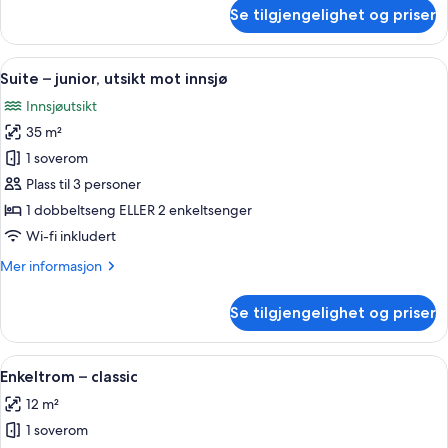
om
Se tilgjengelighet og priser
Dobbeltrom
–
deluxe
Åpne
Suite – junior, utsikt mot innsjø | Mi
6
Suite – junior, utsikt mot innsjø
alle
Innsjøutsikt
bildene
35 m²
av
Suite
1 soverom
–
Plass til 3 personer
junior,
1 dobbeltseng ELLER 2 enkeltsenger
utsikt
Wi-fi inkludert
mot
Mer
Mer informasjon
innsjø
informasjon
om
Se tilgjengelighet og priser
Suite
–
junior,
Åpne
Enkeltrom – classic | Minibar, safe på
4
utsikt
Enkeltrom – classic
alle
mot
12 m²
innsjø
bildene
1 soverom
av