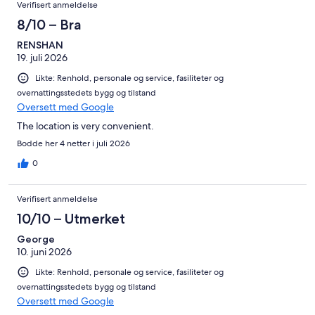
Anmeldelser
av
Verifisert anmeldelse
447
totalt
anmeldelser.
8/10 – Bra
447
anmeldelser.
RENSHAN
19. juli 2026
Likte: Renhold, personale og service, fasiliteter og
overnattingsstedets bygg og tilstand
Oversett med Google
The location is very convenient.
Bodde her 4 netter i juli 2026
0
Verifisert anmeldelse
10/10 – Utmerket
George
10. juni 2026
Likte: Renhold, personale og service, fasiliteter og
overnattingsstedets bygg og tilstand
Oversett med Google