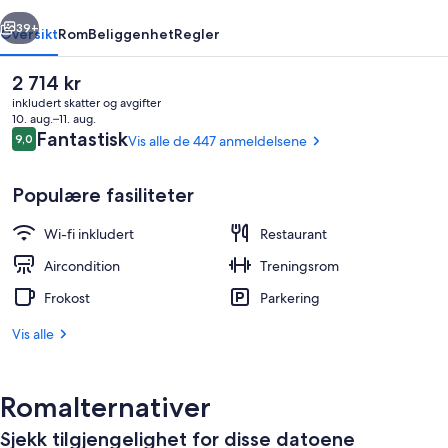
rige
Neste
39+
Oversikt
Rom
Beliggenhet
Regler
Den
2 714 kr
nåværende
inkludert skatter og avgifter
prisen
10. aug.–11. aug.
er
Anmeldelser
Fantastisk
9,0
Vis alle de 447 anmeldelsene
9,0 av 10 –
2 714 kr
Populære fasiliteter
Wi-fi inkludert
Restaurant
Terrasse/patio
Aircondition
Treningsrom
Frokost
Parkering
Vis alle
Romalternativer
Sjekk tilgjengelighet for disse datoene