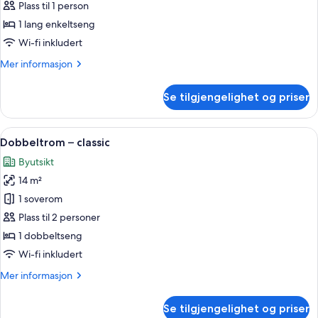
Enkeltrom
Plass til 1 person
–
1 lang enkeltseng
classic
Wi-fi inkludert
Mer
Mer informasjon
informasjon
om
Se tilgjengelighet og priser
Enkeltrom
–
classic
Åpne
Dobbeltrom – classic | Minibar, safe 
1
Dobbeltrom – classic
alle
Byutsikt
bildene
14 m²
av
Dobbeltrom
1 soverom
–
Plass til 2 personer
classic
1 dobbeltseng
Wi-fi inkludert
Mer
Mer informasjon
informasjon
om
Se tilgjengelighet og priser
Dobbeltrom