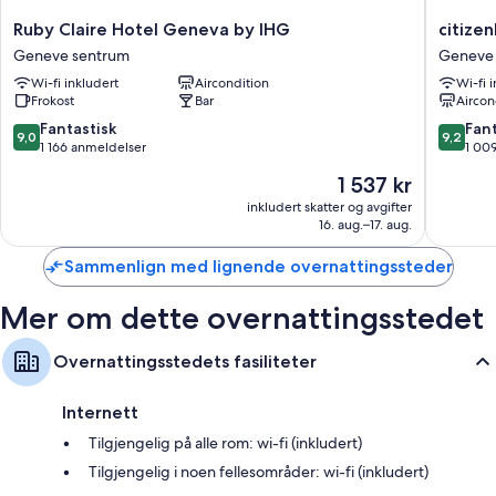
arbeidsområder for bærbar PC og klimaanlegg i tillegg til fasiliteter som
wi-fi (inkludert) og safe.
Ruby
citizenM
Ruby Claire Hotel Geneva by IHG
citize
Claire
Geneva
Geneve sentrum
Geneve
Her er noen flere fasiliteter:
Hotel
Geneve
Wi-fi inkludert
Aircondition
Wi-fi 
Geneva
sentrum
Bad med badekar eller dusj og toalettartikler (inkludert)
Frokost
Bar
Aircon
by
Flatskjerm-TV med kabel-TV
IHG
9.0
9.2
Fantastisk
Fant
9,0
9,2
Geneve
av
av
1 166 anmeldelser
1 00
Garderobeskap, vannkoker og daglig rengjøring
sentrum
10,
10,
Prisen
1 537 kr
Fantastisk,
Fantasti
er
1 166
1 009
inkludert skatter og avgifter
1 537 kr
16. aug.–17. aug.
anmeldelser
anmelde
Sammenlign med lignende overnattingssteder
Mer om dette overnattingsstedet
Overnattingsstedets fasiliteter
Internett
Tilgjengelig på alle rom: wi-fi (inkludert)
Tilgjengelig i noen fellesområder: wi-fi (inkludert)