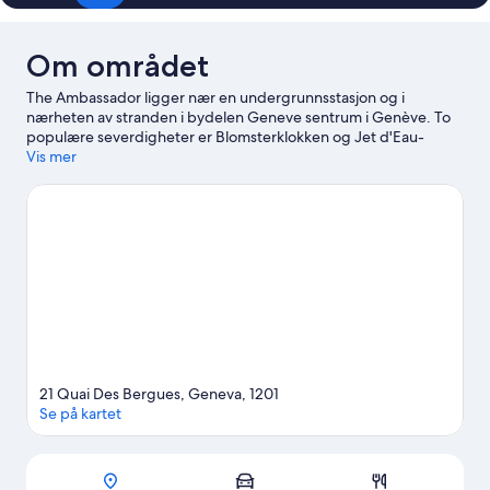
Om området
The Ambassador ligger nær en undergrunnsstasjon og i
nærheten av stranden i bydelen Geneve sentrum i Genève. To
populære severdigheter er Blomsterklokken og Jet d'Eau-
fontenen, mens Bastions-parken og Mont Saleve kan friste med
Vis mer
vakre omgivelser. Er du på utkikk etter et arrangement eller en
kamp mens du er i byen, kan du se om Palexpo har noe
interessant på plakaten.
Se vår reiseguide til Genève
21 Quai Des Bergues, Geneva, 1201
Se på kartet
Kart