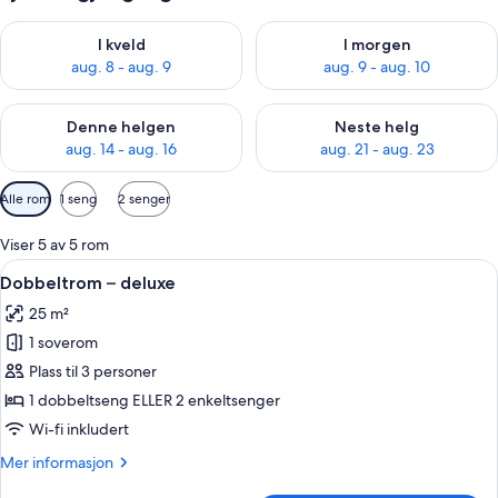
Sjekk tilgjengelighet for i kveld, aug. 8 - aug. 9
Sjekk tilgjengelighet for i mor
I kveld
I morgen
aug. 8 - aug. 9
aug. 9 - aug. 10
Sjekk tilgjengelighet for denne helgen, aug. 14 - aug. 16
Sjekk tilgjengelighet for neste
Denne helgen
Neste helg
aug. 14 - aug. 16
aug. 21 - aug. 23
Tilgjengelige
Alle rom
1 seng
2 senger
filtre
for
Viser 5 av 5 rom
rom
Åpne
Dobbeltrom – deluxe | Minibar, safe 
7
Dobbeltrom – deluxe
alle
25 m²
bildene
1 soverom
av
Dobbeltrom
Plass til 3 personer
–
1 dobbeltseng ELLER 2 enkeltsenger
deluxe
Wi-fi inkludert
Mer
Mer informasjon
informasjon