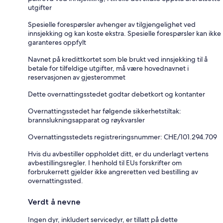
utgifter
Spesielle forespørsler avhenger av tilgjengelighet ved
innsjekking og kan koste ekstra. Spesielle forespørsler kan ikke
garanteres oppfylt
Navnet på kredittkortet som ble brukt ved innsjekking til å
betale for tilfeldige utgifter, må være hovednavnet i
reservasjonen av gjesterommet
Dette overnattingsstedet godtar debetkort og kontanter
Overnattingsstedet har følgende sikkerhetstiltak:
brannslukningsapparat og røykvarsler
Overnattingsstedets registreringsnummer: CHE/101.294.709
Hvis du avbestiller oppholdet ditt, er du underlagt vertens
avbestillingsregler. I henhold til EUs forskrifter om
forbrukerrett gjelder ikke angreretten ved bestilling av
overnattingssted.
Verdt å nevne
Ingen dyr, inkludert servicedyr, er tillatt på dette