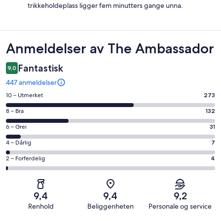
trikkeholdeplass ligger fem minutters gange unna.
Anmeldelser
Anmeldelser av The Ambassador
Fantastisk
9,0
447 anmeldelser
Rangering
10 – Utmerket
273
på
Rangering
8 – Bra
132
10
på
−
Rangering
6 – Grei
31
8
Utmerket.
på
−
Rangering
4 – Dårlig
7
273
6
Bra.
på
av
−
Rangering
2 – Forferdelig
4
132
4
totalt
Grei.
på
av
−
447
31
2
totalt
Dårlig.
anmeldelser.
av
−
447
7
9,4
9,4
9,2
totalt
Forferdelig.
anmeldelser.
av
Renhold
Beliggenheten
Personale og service
447
4
totalt
anmeldelser.