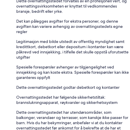
Dette overnattingsstedet forvaltes av en profesjonell vert, og
overnattingsvirksomheten er knyttet til vedkommendes
bransje, bedrift eller yrke.
Det kan pålegges avgifter for ekstra personer, og denne
avgiften kan variere avhengig av overnattingsstedets egne
regler
Legitimasjon med bilde utstedt av offentlig myndighet samt
kredittkort, debetkort eller depositum i kontanter kan være
påkrevd ved innsjekking, i tilfelle det skulle oppstå uforutsette
utgifter
Spesielle forespørsler avhenger av tilgjengelighet ved
innsjekking og kan koste ekstra. Spesielle forespørsler kan ikke
garanteres oppfylt
Dette overnattingsstedet godtar debetkort og kontanter
Overnattingsstedet har følgende sikkerhetstiltak:
brannslukningsapparat, røykvarsler og sikkerhetssystem
Dette overnattingsstedet har utendørsområder, som
balkonger, verandaer og terrasser, som kanskje ikke passer for
barn. Hvis du har bekymringer, anbefaler vi at du kontakter
overnattingsstedet før ankomst for å bekrefte at de har et