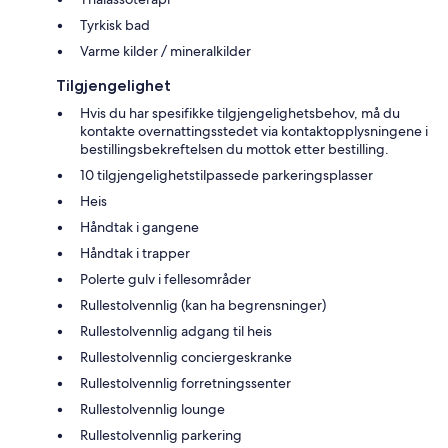
Tyrkisk bad
Varme kilder / mineralkilder
Tilgjengelighet
Hvis du har spesifikke tilgjengelighetsbehov, må du
kontakte overnattingsstedet via kontaktopplysningene i
bestillingsbekreftelsen du mottok etter bestilling.
10 tilgjengelighetstilpassede parkeringsplasser
Heis
Håndtak i gangene
Håndtak i trapper
Polerte gulv i fellesområder
Rullestolvennlig (kan ha begrensninger)
Rullestolvennlig adgang til heis
Rullestolvennlig conciergeskranke
Rullestolvennlig forretningssenter
Rullestolvennlig lounge
Rullestolvennlig parkering