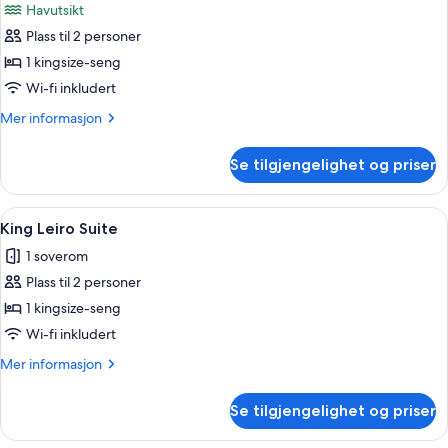
Havutsikt
Sea
bildene
Views
Plass til 2 personer
av
King
1 kingsize-seng
Leiro
Wi-fi inkludert
Suite
Mer
Mer informasjon
with
informasjon
Sea
om
Se tilgjengelighet og priser
King
Views
Leiro
Suite
Åpne
Sengetøy av topp kvalitet, minibar, 
14
with
King Leiro Suite
alle
Sea
1 soverom
Views
bildene
Plass til 2 personer
av
King
1 kingsize-seng
Leiro
Wi-fi inkludert
Suite
Mer
Mer informasjon
informasjon
om
Se tilgjengelighet og priser
King
Leiro