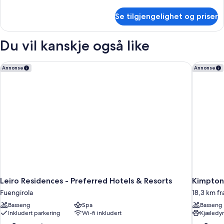
informasjon
om
Se tilgjengelighet og priser
Twin
Leiro
Suite
Du vil kanskje også like
Leiro Residences - Preferred Hotels & Resorts
Kimpton 
Annonse
Annonse
Leiro Residences - Preferred Hotels & Resorts
Kimpton
Fuengirola
18,3 km fr
Basseng
Spa
Basseng
Inkludert parkering
Wi-fi inkludert
Kjæledyr