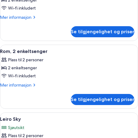
Rom,
2 enkeltsenger
2
Wi-fi inkludert
enkeltsenger,
Mer
Mer informasjon
sjøutsikt
informasjon
om
Se tilgjengelighet og priser
Rom,
2
enkeltsenger,
Åpne
Sengetøy av topp kvalitet, minibar, 
5
sjøutsikt
Rom, 2 enkeltsenger
alle
Plass til 2 personer
bildene
2 enkeltsenger
av
Rom,
Wi-fi inkludert
2
Mer
Mer informasjon
enkeltsenger
informasjon
om
Se tilgjengelighet og priser
Rom,
2
enkeltsenger
Åpne
Leiro Sky | Utsikt fra rommet
21
Leiro Sky
alle
Sjøutsikt
bildene
Plass til 2 personer
av