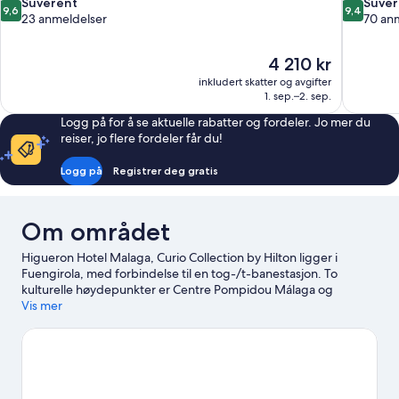
9.6
9.4
Suverent
Suver
9,6
9,4
av
av
23 anmeldelser
70 an
10,
10,
Suverent,
Suverent,
Prisen
4 210 kr
23
70
er
anmeldelser
anmeldels
inkludert skatter og avgifter
4 210 kr
1. sep.–2. sep.
Logg på for å se aktuelle rabatter og fordeler. Jo mer du
reiser, jo flere fordeler får du!
Logg på
Registrer deg gratis
Om området
Higueron Hotel Malaga, Curio Collection by Hilton ligger i
Fuengirola, med forbindelse til en tog-/t-banestasjon. To
kulturelle høydepunkter er Centre Pompidou Málaga og
Picasso-museet i Málaga, mens Bioparc Fuengirola er en
Vis mer
populær attraksjon i området. Carvajal-stranden og
Torrequebrada golfbane er to andre anbefalte steder å besøke.
Sett av tid til aktivitetene i området, blant annet hvalsafari.
Se
vår reiseguide til Fuengirola