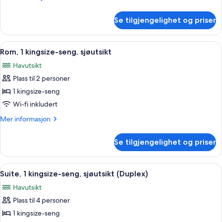
informasjon
om
Se tilgjengelighet og priser
Suite,
1
soverom
Åpne
Sengetøy av topp kvalitet, minibar, 
3
Rom, 1 kingsize-seng, sjøutsikt
alle
Havutsikt
bildene
Plass til 2 personer
av
Rom,
1 kingsize-seng
1
Wi-fi inkludert
kingsize-
Mer
Mer informasjon
seng,
informasjon
sjøutsikt
om
Se tilgjengelighet og priser
Rom,
1
kingsize-
Åpne
Suite, 1 kingsize-seng, sjøutsikt (Dup
5
seng,
Suite, 1 kingsize-seng, sjøutsikt (Duplex)
alle
sjøutsikt
Havutsikt
bildene
Plass til 4 personer
av
Suite,
1 kingsize-seng