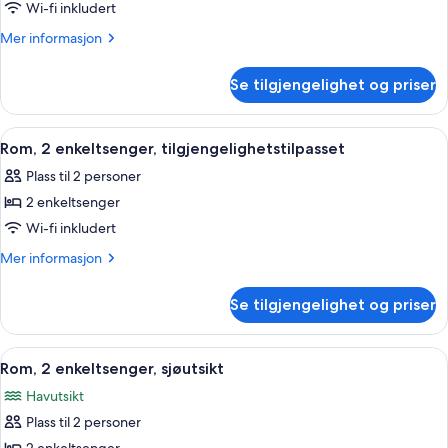
1
Wi-fi inkludert
kingsize-
Mer
Mer informasjon
seng,
informasjon
sjøutsikt
om
Se tilgjengelighet og priser
Suite,
(Duplex)
1
kingsize-
Åpne
Rom, 2 enkeltsenger, tilgjengelighetsti
7
seng,
Rom, 2 enkeltsenger, tilgjengelighetstilpasset
alle
sjøutsikt
Plass til 2 personer
(Duplex)
bildene
2 enkeltsenger
av
Rom,
Wi-fi inkludert
2
Mer
Mer informasjon
enkeltsenger,
informasjon
om
tilgjengelighetstilpasset
Se tilgjengelighet og priser
Rom,
2
enkeltsenger,
Åpne
Sengetøy av topp kvalitet, minibar, 
4
tilgjengelighetstilpasset
Rom, 2 enkeltsenger, sjøutsikt
alle
Havutsikt
bildene
Plass til 2 personer
av