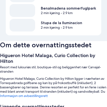
Benalmadena sommerfuglpark
2 min kjøring
- 2.9 km
Stupa de la Iluminacion
2 min kjøring
- 2.9 km
Om dette overnattingsstedet
Higueron Hotel Malaga, Curio Collection by
Hilton
Resort med luksuriøs stil, boutique-stil og beliggenhet nær Carvajal-
stranden
Higueron Hotel Malaga, Curio Collection by Hilton ligger i nærheten av
Torrequebrada golfbane og kan by på frokostbuffé (inkludert), 2
bassengbarer og terrasse. Denne resorten er perfekt for en ferie i solen
med blant annet transport til stranden (inkludert) og sandvolleyball. Du
kan se frem til kroppsskrubb, massasje og aromaterapi på stedets spa.
Informasjon om avbestillingsrett
Stedets 10 restauranter byr på både frokost, brunsj, lunsj, middag og
internasjonale retter. Du kan bli med på treningstimer og yogatimer på
Lignende overnattingssteder