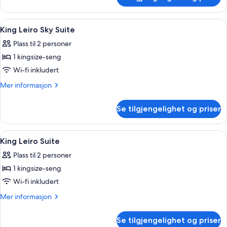
King
Deluxe
Room
Åpne
Sengetøy av topp kvalitet, minibar, 
18
King Leiro Sky Suite
alle
Plass til 2 personer
bildene
1 kingsize-seng
av
King
Wi-fi inkludert
Leiro
Mer
Mer informasjon
Sky
informasjon
om
Suite
Se tilgjengelighet og priser
King
Leiro
Sky
Åpne
Sengetøy av topp kvalitet, minibar, 
10
Suite
King Leiro Suite
alle
Plass til 2 personer
bildene
1 kingsize-seng
av
King
Wi-fi inkludert
Leiro
Mer
Mer informasjon
Suite
informasjon
om
Se tilgjengelighet og priser
King