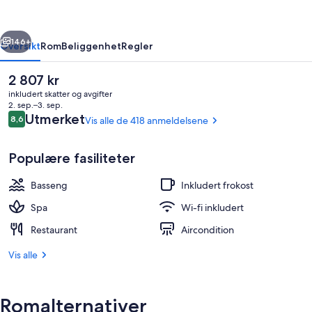
Collection
by
rige
Neste
Hilton
146+
Oversikt
Rom
Beliggenhet
Regler
Den
2 807 kr
nåværende
inkludert skatter og avgifter
prisen
2. sep.–3. sep.
er
Anmeldelser
Utmerket
8,6
Vis alle de 418 anmeldelsene
8,6 av 10 –
2 807 kr
Populære fasiliteter
Basseng
Inkludert frokost
10 restauranter: frokost, lunsj, middag
Spa
Wi-fi inkludert
Restaurant
Aircondition
Vis alle
Romalternativer