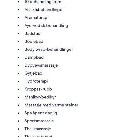
10 behandlingsrom
Ansiktsbehandlinger
Aromaterapi
Ayurvedisk behandling
Badstue
Boblebad
Body wrap-behandlinger
Dampbad
Dypvevsmassasje
Gytjebad
Hydroterapi
Kroppsskrubb
Manikyr/pedikyr
Massasje med varme steiner
Spa åpent daglig
Sportsmassasje
Thai-massasje
Thalassoterapi