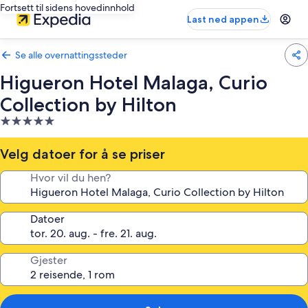
Fortsett til sidens hovedinnhold
Last ned appen
Se alle overnattingssteder
Higueron Hotel Malaga, Curio
Collection by Hilton
Overnattingssted
med
5.0
Velg datoer for å se priser
stjerner
Hvor vil du hen?
Datoer
Gjester