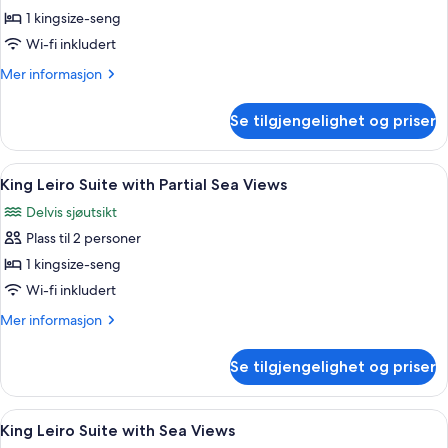
Leiro
1 kingsize-seng
Sky
Wi-fi inkludert
Mer
Mer informasjon
informasjon
om
Se tilgjengelighet og priser
Leiro
Sky
Åpne
Sengetøy av topp kvalitet, minibar, 
16
King Leiro Suite with Partial Sea Views
alle
Delvis sjøutsikt
bildene
Plass til 2 personer
av
King
1 kingsize-seng
Leiro
Wi-fi inkludert
Suite
Mer
Mer informasjon
with
informasjon
Partial
om
Se tilgjengelighet og priser
King
Sea
Leiro
Views
Suite
Åpne
King Leiro Suite with Sea Views | Sen
19
with
King Leiro Suite with Sea Views
alle
Partial