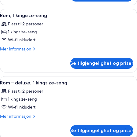
Leiro
Suite
Åpne
Sengetøy av topp kvalitet, minibar, 
3
Rom, 1 kingsize-seng
alle
Plass til 2 personer
bildene
1 kingsize-seng
av
Rom,
Wi-fi inkludert
1
Mer
Mer informasjon
kingsize-
informasjon
om
seng
Se tilgjengelighet og priser
Rom,
1
kingsize-
Åpne
Sengetøy av topp kvalitet, minibar, 
1
seng
Rom – deluxe, 1 kingsize-seng
alle
Plass til 2 personer
bildene
1 kingsize-seng
av
Rom
Wi-fi inkludert
–
Mer
Mer informasjon
deluxe,
informasjon
om
1
Se tilgjengelighet og priser
Rom
kingsize-