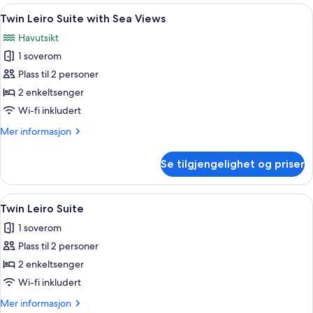
Suite
Åpne
Sengetøy av topp kvalitet, minibar, 
16
Twin Leiro Suite with Sea Views
alle
Havutsikt
bildene
1 soverom
av
Twin
Plass til 2 personer
Leiro
2 enkeltsenger
Suite
Wi-fi inkludert
with
Mer
Mer informasjon
Sea
informasjon
Views
om
Se tilgjengelighet og priser
Twin
Leiro
Suite
Åpne
Sengetøy av topp kvalitet, minibar, 
18
with
Twin Leiro Suite
alle
Sea
1 soverom
Views
bildene
Plass til 2 personer
av
Twin
2 enkeltsenger
Leiro
Wi-fi inkludert
Suite
Mer
Mer informasjon