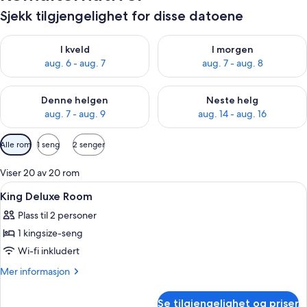
Sjekk tilgjengelighet for disse datoene
Sjekk tilgjengelighet for i kveld, aug. 6 - aug. 7
Sjekk tilgjengelighet for i mor
I kveld
I morgen
aug. 6 - aug. 7
aug. 7 - aug. 8
Sjekk tilgjengelighet for denne helgen, aug. 7 - aug. 9
Sjekk tilgjengelighet for neste 
Denne helgen
Neste helg
aug. 7 - aug. 9
aug. 14 - aug. 16
Tilgjengelige
Alle rom
1 seng
2 senger
filtre
for
Viser 20 av 20 rom
rom
Åpne
Sengetøy av topp kvalitet, minibar, 
8
King Deluxe Room
alle
Plass til 2 personer
bildene
1 kingsize-seng
av
King
Wi-fi inkludert
Deluxe
Mer
Mer informasjon
Room
informasjon
om
Se tilgjengelighet og priser