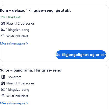
–
seng
deluxe,
Åpne
Sengetøy av topp kvalitet, minibar, 
2
1
Rom – deluxe, 1 kingsize-seng, sjøutsikt
alle
kingsize-
Havutsikt
seng
bildene
Plass til 2 personer
av
Rom
1 kingsize-seng
–
Wi-fi inkludert
deluxe,
Mer
Mer informasjon
1
informasjon
kingsize-
om
Se tilgjengelighet og priser
Rom
seng,
–
sjøutsikt
deluxe,
Åpne
Suite – panorama, 1 kingsize-seng | S
3
1
Suite – panorama, 1 kingsize-seng
alle
kingsize-
1 soverom
seng,
bildene
sjøutsikt
Plass til 4 personer
av
Suite
1 kingsize-seng
–
Wi-fi inkludert
panorama,
Mer
Mer informasjon
1
informasjon