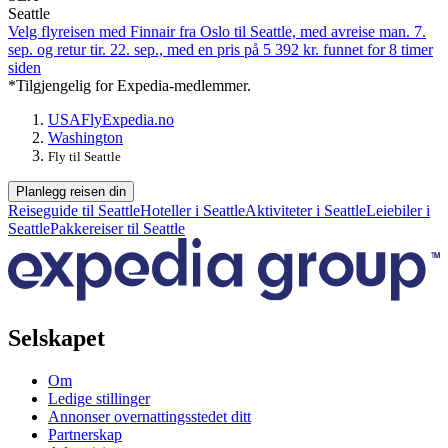
Seattle
Velg flyreisen med Finnair fra Oslo til Seattle, med avreise man. 7.
sep. og retur tir. 22. sep., med en pris på 5 392 kr. funnet for 8 timer
siden
*Tilgjengelig for Expedia-medlemmer.
USA
Fly
Expedia.no
Washington
Fly til Seattle
Planlegg reisen din
Reiseguide til Seattle
Hoteller i Seattle
Aktiviteter i Seattle
Leiebiler i
Seattle
Pakkereiser til Seattle
Selskapet
Om
Ledige stillinger
Annonser overnattingsstedet ditt
Partnerskap