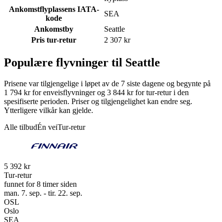
Ankomstflyplassens IATA-
SEA
kode
Ankomstby
Seattle
Pris tur-retur
2 307 kr
Populære flyvninger til Seattle
Prisene var tilgjengelige i løpet av de 7 siste dagene og begynte på
1 794 kr for enveisflyvninger og 3 844 kr for tur-retur i den
spesifiserte perioden. Priser og tilgjengelighet kan endre seg.
Ytterligere vilkår kan gjelde.
Alle tilbud
Én vei
Tur-retur
5 392 kr
Tur-retur
funnet for 8 timer siden
man. 7. sep. - tir. 22. sep.
OSL
Oslo
SEA