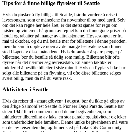
Tips for å finne billige flyreiser til Seattle
Hvis du ønsker å fly billigst til Seattle, bør du vurdere å reise i
lavsesongen, som er månedene fra november til og med april. Selv
om det kan regne her hele året, er det størst sjanse for regn om
høsten og vinteren. På grunn av regnet kan du finne gode priser på
hotell og rabatter på mange av attraksjonene. Høysesongen er fra
mai til oktober, og du må betale mer for billettene i denne perioden,
men du kan få oppleve noen av de mange festivalene som finner
sted i løpet av disse månedene. Hvis du ønsker å spare penger på
billettene, bør du bestille så tidlig som mulig. Billettene blir ofte
dyrere når det nærmer seg avreisedato. En annen taktikk er
imidlertid å bestille billetter i siste minutt. Hvis en flyplass ikke har
solgt alle billettene på en flyvning, vil ofte disse billettene selges
svært billig, men da må du være rask.
Aktiviteter i Seattle
Hvis du reiser til «smaragdbyen» i august, bør du ikke gå glipp av
den årlige SalmonFest Seattle & Pioneer Days Parade. Seattle har
siden 1942 feiret sommeren med denne begivenheten, som
inkluderer tilbereding av laks, en stor parade og aktiviteter og leker
som underholder hele familien. Denne unike begivenheten må være
en del av reiseruten din, og finner sted på Lake City Community