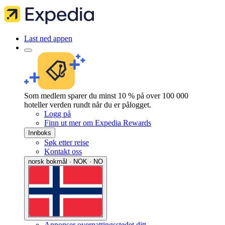
Last ned appen
Som medlem sparer du minst 10 % på over 100 000
hoteller verden rundt når du er pålogget.
Logg på
Finn ut mer om Expedia Rewards
Innboks
Søk etter reise
Kontakt oss
norsk bokmål · NOK · NO
Annonser overnattingsstedet ditt