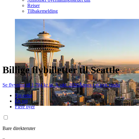
Reiser
Tilbakemelding
Billige flybilletter til Seattle
Se flyvning til 1 794 kr lø. 3. okt. 2026
Åpnes i et nytt vindu
Tur-retur
Én vei
Flere byer
Bare direkteruter