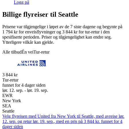
Logg på
Billige flyreiser til Seattle
Prisene var tilgjengelige i løpet av de 7 siste dagene og begynte på
1 794 kr for enveisflyvninger og 3 844 kr for tur-retur i den
spesifiserte perioden. Priser og tilgjengelighet kan endre seg.
Ytterligere vilkår kan gjelde.
Alle tilbud
Én vei
Tur-retur
3 844 kr
Tur-retur
funnet for 4 dager siden
lør. 12. sep. - lør. 19. sep.
EWR
New York
SEA
Seattle
Velg flyreisen med United fra New York til Seattle, med avreise lør.
12. sep. og retur lør. 19. sep., med en pris på 3 844 kr. funnet for 4
dager siden