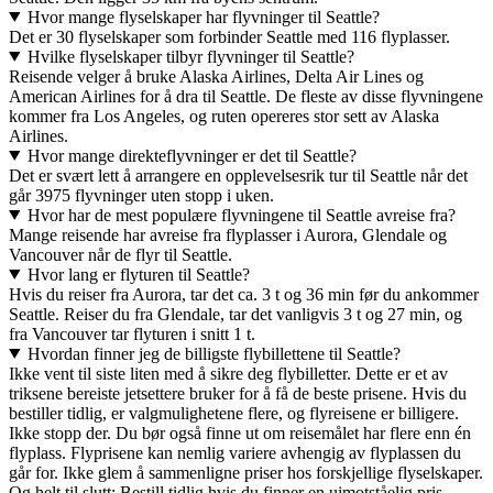
Hvor mange flyselskaper har flyvninger til Seattle?
Det er 30 flyselskaper som forbinder Seattle med 116 flyplasser.
Hvilke flyselskaper tilbyr flyvninger til Seattle?
Reisende velger å bruke Alaska Airlines, Delta Air Lines og
American Airlines for å dra til Seattle. De fleste av disse flyvningene
kommer fra Los Angeles, og ruten opereres stor sett av Alaska
Airlines.
Hvor mange direkteflyvninger er det til Seattle?
Det er svært lett å arrangere en opplevelsesrik tur til Seattle når det
går 3975 flyvninger uten stopp i uken.
Hvor har de mest populære flyvningene til Seattle avreise fra?
Mange reisende har avreise fra flyplasser i Aurora, Glendale og
Vancouver når de flyr til Seattle.
Hvor lang er flyturen til Seattle?
Hvis du reiser fra Aurora, tar det ca. 3 t og 36 min før du ankommer
Seattle. Reiser du fra Glendale, tar det vanligvis 3 t og 27 min, og
fra Vancouver tar flyturen i snitt 1 t.
Hvordan finner jeg de billigste flybillettene til Seattle?
Ikke vent til siste liten med å sikre deg flybilletter. Dette er et av
triksene bereiste jetsettere bruker for å få de beste prisene. Hvis du
bestiller tidlig, er valgmulighetene flere, og flyreisene er billigere.
Ikke stopp der. Du bør også finne ut om reisemålet har flere enn én
flyplass. Flyprisene kan nemlig variere avhengig av flyplassen du
går for. Ikke glem å sammenligne priser hos forskjellige flyselskaper.
Og helt til slutt: Bestill tidlig hvis du finner en uimotståelig pris.