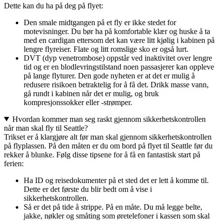
Dette kan du ha på deg på flyet:
Den smale midtgangen på et fly er ikke stedet for
motevisninger. Du bør ha på komfortable klær og huske å ta
med en cardigan ettersom det kan være litt kjølig i kabinen på
lengre flyreiser. Flate og litt romslige sko er også lurt.
DVT (dyp venetrombose) oppstår ved inaktivitet over lengre
tid og er en blodlevringstilstand noen passasjerer kan oppleve
på lange flyturer. Den gode nyheten er at det er mulig å
redusere risikoen betraktelig for å få det. Drikk masse vann,
gå rundt i kabinen når det er mulig, og bruk
kompresjonssokker eller -strømper.
Hvordan kommer man seg raskt gjennom sikkerhetskontrollen
når man skal fly til Seattle?
Trikset er å klargjøre alt før man skal gjennom sikkerhetskontrollen
på flyplassen. På den måten er du om bord på flyet til Seattle før du
rekker å blunke. Følg disse tipsene for å få en fantastisk start på
ferien:
Ha ID og reisedokumenter på et sted det er lett å komme til.
Dette er det første du blir bedt om å vise i
sikkerhetskontrollen.
Så er det på tide å strippe. På en måte. Du må legge belte,
jakke, nøkler og småting som øretelefoner i kassen som skal