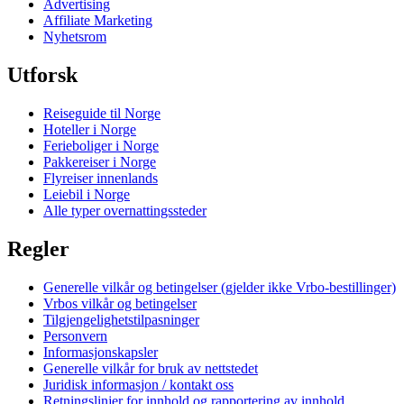
Advertising
Affiliate Marketing
Nyhetsrom
Utforsk
Reiseguide til Norge
Hoteller i Norge
Ferieboliger i Norge
Pakkereiser i Norge
Flyreiser innenlands
Leiebil i Norge
Alle typer overnattingssteder
Regler
Generelle vilkår og betingelser (gjelder ikke Vrbo-bestillinger)
Vrbos vilkår og betingelser
Tilgjengelighetstilpasninger
Personvern
Informasjonskapsler
Generelle vilkår for bruk av nettstedet
Juridisk informasjon / kontakt oss
Retningslinjer for innhold og rapportering av innhold