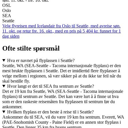
søn. 11. okt. - fre. 16. okt.
OSL
Oslo
SEA
Seattle
Velg flyreisen med Icelandair fra Oslo til Seattle, med avreise søn.
11. okt. og retur fre. 16. okt., med en pris på 5 404 kr. funnet for 1
dag siden
Ofte stilte spørsmål
Hva er navnet på flyplassen i Seattle?
Seattle, WA (SEA-Seattle - Tacoma internasjonale flyplass) er den
mest brukte flyplassen i Seattle. Det er imidlertid flere flyplasser å
velge mellom i regionen, så vær sikker på at du ikke tar feil når du
skal bestille fly.
Hvor langt er det til SEA fra sentrum av Seattle?
Det er 19 km fra Seattle, WA (SEA-Seattle - Tacoma internasjonale
flyplass) til sentrum av Seattle. Det kan være lurt å å finne ut hva
som er den raskeste reisemåten fra flyplassen til sentrum før du
ankommer.
Hvilken flyplass er den beste å reise til i Seattle?
Ankommer du til SEA, vil du være 19 km fra sentrum. Everett, WA
(PAE-Snohomish County - Paine Field) er en annen stor flyplass i
Seattle. Den ligger 35 km fra byens sentrum.