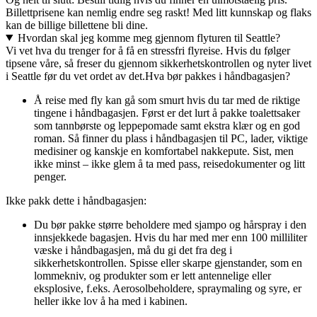
Billettprisene kan nemlig endre seg raskt! Med litt kunnskap og flaks
kan de billige billettene bli dine.
Hvordan skal jeg komme meg gjennom flyturen til Seattle?
Vi vet hva du trenger for å få en stressfri flyreise. Hvis du følger
tipsene våre, så freser du gjennom sikkerhetskontrollen og nyter livet
i Seattle før du vet ordet av det.
Hva bør pakkes i håndbagasjen?
Å reise med fly kan gå som smurt hvis du tar med de riktige
tingene i håndbagasjen. Først er det lurt å pakke toalettsaker
som tannbørste og leppepomade samt ekstra klær og en god
roman. Så finner du plass i håndbagasjen til PC, lader, viktige
medisiner og kanskje en komfortabel nakkepute. Sist, men
ikke minst – ikke glem å ta med pass, reisedokumenter og litt
penger.
Ikke pakk dette i håndbagasjen:
Du bør pakke større beholdere med sjampo og hårspray i den
innsjekkede bagasjen. Hvis du har med mer enn 100 milliliter
væske i håndbagasjen, må du gi det fra deg i
sikkerhetskontrollen. Spisse eller skarpe gjenstander, som en
lommekniv, og produkter som er lett antennelige eller
eksplosive, f.eks. Aerosolbeholdere, spraymaling og syre, er
heller ikke lov å ha med i kabinen.