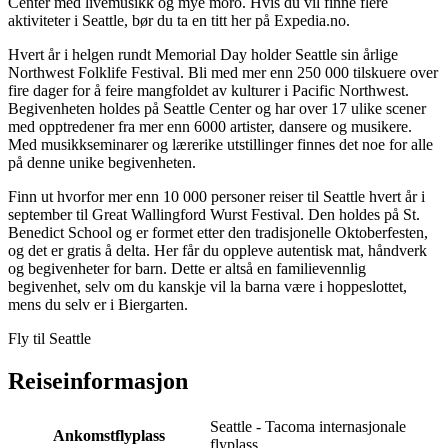
Center med livemusikk og mye moro. Hvis du vil finne flere
aktiviteter i Seattle, bør du ta en titt her på Expedia.no.
Hvert år i helgen rundt Memorial Day holder Seattle sin årlige
Northwest Folklife Festival. Bli med mer enn 250 000 tilskuere over
fire dager for å feire mangfoldet av kulturer i Pacific Northwest.
Begivenheten holdes på Seattle Center og har over 17 ulike scener
med opptredener fra mer enn 6000 artister, dansere og musikere.
Med musikkseminarer og lærerike utstillinger finnes det noe for alle
på denne unike begivenheten.
Finn ut hvorfor mer enn 10 000 personer reiser til Seattle hvert år i
september til Great Wallingford Wurst Festival. Den holdes på St.
Benedict School og er formet etter den tradisjonelle Oktoberfesten,
og det er gratis å delta. Her får du oppleve autentisk mat, håndverk
og begivenheter for barn. Dette er altså en familievennlig
begivenhet, selv om du kanskje vil la barna være i hoppeslottet,
mens du selv er i Biergarten.
Fly til Seattle
Reiseinformasjon
Seattle - Tacoma internasjonale
Ankomstflyplass
flyplass