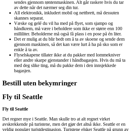
sendes gjennom røntenmaskinen. Alt går raskere hvis du tar
av dette når det nærmer seg din tur.
All elektronikk, inkludert mobil og nettbrett, må dessuten
skannes separat.
Væske og gelé du vil ha med på flyet, som sjampo og
håndkrem, må være i beholdere som ikke er større enn 100
milliliter. Beholderne må også få plass i en pose på én liter.
Det er mulig at du blir bedt om å ta av skoene og sende dem
gjennom maskinen, så det kan være lurt å ha på sko som er
enkle å ta av.
Flyselskapene tillater ikke at du pakker med lommekniver
eller andre skarpe gjenstander i håndbagasjen. Hvis du må ta
med deg slike ting, må du pakke dem i den innsjekkede
bagasjen.
Bestill uten bekymringer
Fly til Seattle
Fly til Seattle
Det regner mye i Seattle. Man skulle tro at alt regnet virket
avskrekkende på turistene, men det gjør det altså ikke. Seattle er en
veldig populær turistdestinasjon. Turistene elsker Seattle på grunn av