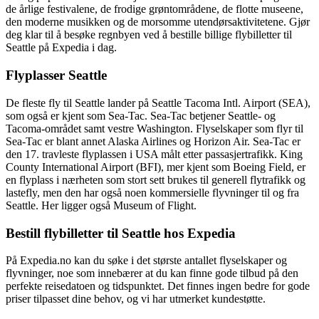
de årlige festivalene, de frodige grøntområdene, de flotte museene,
den moderne musikken og de morsomme utendørsaktivitetene. Gjør
deg klar til å besøke regnbyen ved å bestille billige flybilletter til
Seattle på Expedia i dag.
Flyplasser Seattle
De fleste fly til Seattle lander på Seattle Tacoma Intl. Airport (SEA),
som også er kjent som Sea-Tac. Sea-Tac betjener Seattle- og
Tacoma-området samt vestre Washington. Flyselskaper som flyr til
Sea-Tac er blant annet Alaska Airlines og Horizon Air. Sea-Tac er
den 17. travleste flyplassen i USA målt etter passasjertrafikk. King
County International Airport (BFI), mer kjent som Boeing Field, er
en flyplass i nærheten som stort sett brukes til generell flytrafikk og
lastefly, men den har også noen kommersielle flyvninger til og fra
Seattle. Her ligger også Museum of Flight.
Bestill flybilletter til Seattle hos Expedia
På Expedia.no kan du søke i det største antallet flyselskaper og
flyvninger, noe som innebærer at du kan finne gode tilbud på den
perfekte reisedatoen og tidspunktet. Det finnes ingen bedre for gode
priser tilpasset dine behov, og vi har utmerket kundestøtte.