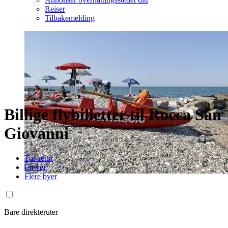
Reiser
Tilbakemelding
Billige flybilletter til Rocca San
Giovanni
Tur-retur
Én vei
Flere byer
Bare direkteruter