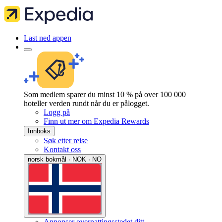
Last ned appen
Som medlem sparer du minst 10 % på over 100 000
hoteller verden rundt når du er pålogget.
Logg på
Finn ut mer om Expedia Rewards
Innboks
Søk etter reise
Kontakt oss
norsk bokmål · NOK · NO
Annonser overnattingsstedet ditt