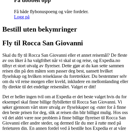
Få dobbelt opp
Få både flybonuspoeng og våre fordeler.
Logg på
Bestill uten bekymringer
Fly til Rocca San Giovanni
Skal du fly til Rocca San Giovanni eller et annet reisemål? De fleste
av oss liker å ha valgfrihet når vi skal ut og reise, og Expedia.no
tilbyr et stort utvalg av flyreiser. Dette gjør at du kan sette sammen
reisen din på den måten som passer deg best, uansett hvilket
flyselskap og hvilken reiseklasse du foretrekker. Du bestemmer selv
om du vil reise morgen eller kveld, inkludere en mellomlanding eller
fly direkte til det endelige reisemålet. Valget er ditt!
Det er heller ingen tvil om at Expedia er det beste valget hvis du for
eksempel skal finne billige flybilletter til Rocca San Giovanni. Vi
søker gjennom vårt store utvalg av flyselskaper og -ruter for å finne
den beste prisen for deg, slik at reisen din blir billigst mulig. Hos oss
vil det aldri være noe problem å finne billige flyreiser til Rocca San
Giovanni eller andre steder, og dermed får du mer å rutte med på
ferieturen din. En annen fordel ved å bestille hos Expedia er at våre