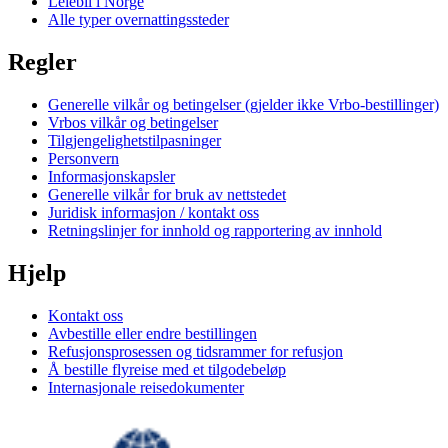
Leiebil i Norge
Alle typer overnattingssteder
Regler
Generelle vilkår og betingelser (gjelder ikke Vrbo-bestillinger)
Vrbos vilkår og betingelser
Tilgjengelighetstilpasninger
Personvern
Informasjonskapsler
Generelle vilkår for bruk av nettstedet
Juridisk informasjon / kontakt oss
Retningslinjer for innhold og rapportering av innhold
Hjelp
Kontakt oss
Avbestille eller endre bestillingen
Refusjonsprosessen og tidsrammer for refusjon
Å bestille flyreise med et tilgodebeløp
Internasjonale reisedokumenter