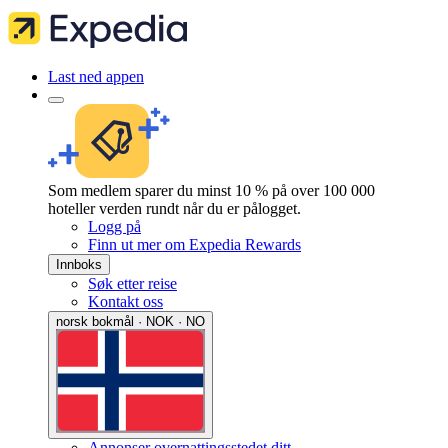
Last ned appen
Som medlem sparer du minst 10 % på over 100 000
hoteller verden rundt når du er pålogget.
Logg på
Finn ut mer om Expedia Rewards
Innboks
Søk etter reise
Kontakt oss
norsk bokmål · NOK · NO
Annonser overnattingsstedet ditt