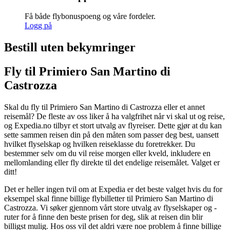
Få både flybonuspoeng og våre fordeler.
Logg på
Bestill uten bekymringer
Fly til Primiero San Martino di
Castrozza
Skal du fly til Primiero San Martino di Castrozza eller et annet
reisemål? De fleste av oss liker å ha valgfrihet når vi skal ut og reise,
og Expedia.no tilbyr et stort utvalg av flyreiser. Dette gjør at du kan
sette sammen reisen din på den måten som passer deg best, uansett
hvilket flyselskap og hvilken reiseklasse du foretrekker. Du
bestemmer selv om du vil reise morgen eller kveld, inkludere en
mellomlanding eller fly direkte til det endelige reisemålet. Valget er
ditt!
Det er heller ingen tvil om at Expedia er det beste valget hvis du for
eksempel skal finne billige flybilletter til Primiero San Martino di
Castrozza. Vi søker gjennom vårt store utvalg av flyselskaper og -
ruter for å finne den beste prisen for deg, slik at reisen din blir
billigst mulig. Hos oss vil det aldri være noe problem å finne billige