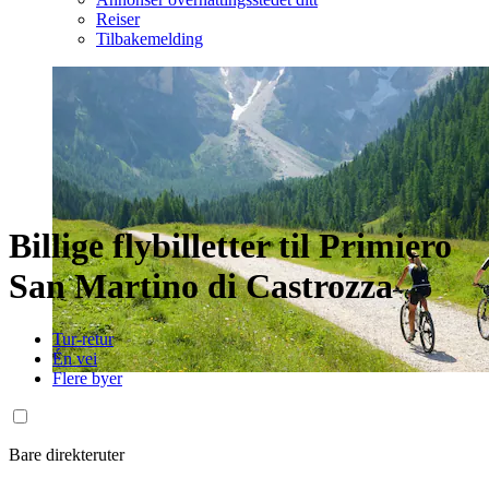
Reiser
Tilbakemelding
Billige flybilletter til Primiero
San Martino di Castrozza
Tur-retur
Én vei
Flere byer
Bare direkteruter