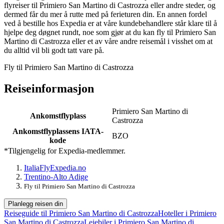
flyreiser til Primiero San Martino di Castrozza eller andre steder, og
dermed får du mer å rutte med på ferieturen din. En annen fordel
ved å bestille hos Expedia er at våre kundebehandlere står klare til å
hjelpe deg døgnet rundt, noe som gjør at du kan fly til Primiero San
Martino di Castrozza eller et av våre andre reisemål i visshet om at
du alltid vil bli godt tatt vare på.
Fly til Primiero San Martino di Castrozza
Reiseinformasjon
Primiero San Martino di
Ankomstflyplass
Castrozza
Ankomstflyplassens IATA-
BZO
kode
*Tilgjengelig for Expedia-medlemmer.
Italia
Fly
Expedia.no
Trentino-Alto Adige
Fly til Primiero San Martino di Castrozza
Planlegg reisen din
Reiseguide til Primiero San Martino di Castrozza
Hoteller i Primiero
San Martino di Castrozza
Leiebiler i Primiero San Martino di