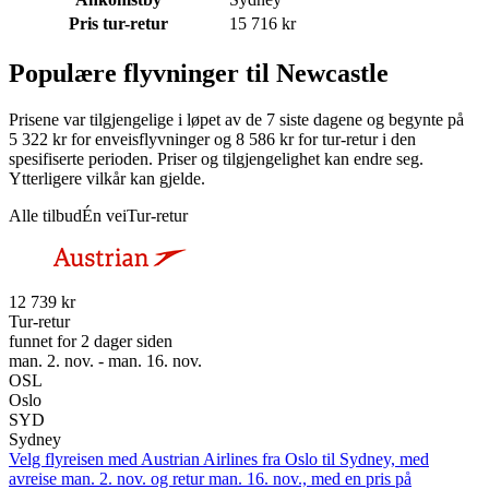
Pris tur-retur
15 716 kr
Populære flyvninger til Newcastle
Prisene var tilgjengelige i løpet av de 7 siste dagene og begynte på
5 322 kr for enveisflyvninger og 8 586 kr for tur-retur i den
spesifiserte perioden. Priser og tilgjengelighet kan endre seg.
Ytterligere vilkår kan gjelde.
Alle tilbud
Én vei
Tur-retur
12 739 kr
Tur-retur
funnet for 2 dager siden
man. 2. nov. - man. 16. nov.
OSL
Oslo
SYD
Sydney
Velg flyreisen med Austrian Airlines fra Oslo til Sydney, med
avreise man. 2. nov. og retur man. 16. nov., med en pris på