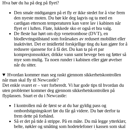
Hva bør du ha på deg på flyet?
Den smale midtgangen på et fly er ikke stedet for å vise frem
den nyeste moten. Du bør kle deg lagvis og ta med en
cardigan ettersom temperaturen kan være lav i kabinen når
flyet er i luften. Flate, lukkede sko er også et bra valg.
De fleste har hørt om dyp venetrombose (DVT), en
blodlevringstilstand som forårsakes av redusert mobilitet eller
inaktivitet. Det er imidlertid forskjellige ting du kan gjøre for å
redusere sjansene for å få det. Du kan ta på et par
kompresjonssokker, drikke vann samt bevege ben og føtter så
mye som mulig. Ta noen runder i kabinen eller gjør øvelser
når du sitter.
Hvordan kommer man seg raskt gjennom sikkerhetskontrollen
når man skal fly til Newcastle?
Det enkle svaret er – vær forberedt. Vi har gode tips til hvordan du
uten problemer kommer deg gjennom sikkerhetskontrollen på
flyplassen. Snart er du i Newcastle:
I kontrollen må de først se at du har gyldig pass og
ombordstigningskort før du får gå videre. Du bør derfor ta
frem dette på forhånd.
Så er det på tide å strippe. På en måte. Du må legge ytterklær,
belte, nøkler og småting som hodetelefoner i kassen som skal