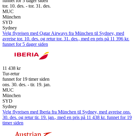
funnet for 5 dager siden
tor. 10. des. - tor. 31. des.
MUC
München
SYD
Sydney
Velg flyreisen med Qatar Airways fra München til Sydney, med
avreise tor. 10. des. og retur tor. 31. des., med en pris på 11 396 kr.
funnet for 5 dager siden
11 438 kr
Tur-retur
funnet for 19 timer siden
ons. 30. des. - tir. 19. jan.
MUC
München
SYD
Sydney
Velg flyreisen med Iberia fra München til Sydney, med avreise ons.
30. des. og retur tir. 19. jan., med en pris på 11 438 kr. funnet for 19
timer siden