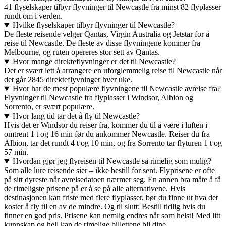
41 flyselskaper tilbyr flyvninger til Newcastle fra minst 82 flyplasser
rundt om i verden.
Hvilke flyselskaper tilbyr flyvninger til Newcastle?
De fleste reisende velger Qantas, Virgin Australia og Jetstar for å
reise til Newcastle. De fleste av disse flyvningene kommer fra
Melbourne, og ruten opereres stor sett av Qantas.
Hvor mange direkteflyvninger er det til Newcastle?
Det er svært lett å arrangere en uforglemmelig reise til Newcastle når
det går 2845 direkteflyvninger hver uke.
Hvor har de mest populære flyvningene til Newcastle avreise fra?
Flyvninger til Newcastle fra flyplasser i Windsor, Albion og
Sorrento, er svært populære.
Hvor lang tid tar det å fly til Newcastle?
Hvis det er Windsor du reiser fra, kommer du til å være i luften i
omtrent 1 t og 16 min før du ankommer Newcastle. Reiser du fra
Albion, tar det rundt 4 t og 10 min, og fra Sorrento tar flyturen 1 t og
57 min.
Hvordan gjør jeg flyreisen til Newcastle så rimelig som mulig?
Som alle lure reisende sier – ikke bestill for sent. Flyprisene er ofte
på sitt dyreste når avreisedatoen nærmer seg. En annen bra måte å få
de rimeligste prisene på er å se på alle alternativene. Hvis
destinasjonen kan friste med flere flyplasser, bør du finne ut hva det
koster å fly til en av de mindre. Og til slutt: Bestill tidlig hvis du
finner en god pris. Prisene kan nemlig endres når som helst! Med litt
kunnskap og hell kan de rimelige billettene bli dine.