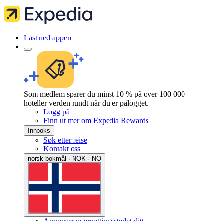
Last ned appen
Som medlem sparer du minst 10 % på over 100 000
hoteller verden rundt når du er pålogget.
Logg på
Finn ut mer om Expedia Rewards
Innboks
Søk etter reise
Kontakt oss
norsk bokmål · NOK · NO
Annonser overnattingsstedet ditt