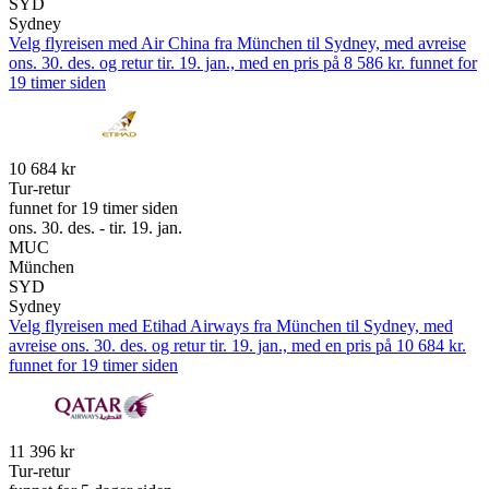
SYD
Sydney
Velg flyreisen med Air China fra München til Sydney, med avreise
ons. 30. des. og retur tir. 19. jan., med en pris på 8 586 kr. funnet for
19 timer siden
10 684 kr
Tur-retur
funnet for 19 timer siden
ons. 30. des. - tir. 19. jan.
MUC
München
SYD
Sydney
Velg flyreisen med Etihad Airways fra München til Sydney, med
avreise ons. 30. des. og retur tir. 19. jan., med en pris på 10 684 kr.
funnet for 19 timer siden
11 396 kr
Tur-retur