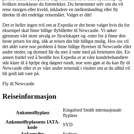
hvilken reiseklasse du foretrekker. Du bestemmer selv om du vil
reise morgen eller kveld, inkludere en mellomlanding eller fly
direkte til det endelige reisemålet. Valget er ditt!
Det er heller ingen tvil om at Expedia er det beste valget hvis du for
eksempel skal finne billige flybilletter til Newcastle. Vi søker
gjennom vårt store utvalg av flyselskaper og -ruter for å finne den
beste prisen for deg, slik at reisen din blir billigst mulig. Hos oss vil
det aldri være noe problem å finne billige flyreiser til Newcastle eller
andre steder, og dermed får du mer å rutte med på ferieturen din. En
annen fordel ved å bestille hos Expedia er at våre kundebehandlere
står klare til å hjelpe deg døgnet rundt, noe som gjør at du kan fly til
Newcastle eller et av våre andre reisemål i visshet om at du alltid vil
bli godt tatt vare på.
Fly til Newcastle
Reiseinformasjon
Kingsford Smith internasjonale
Ankomstflyplass
flyplass
Ankomstflyplassens IATA-
SYD
kode
Ankomstby
Sydney