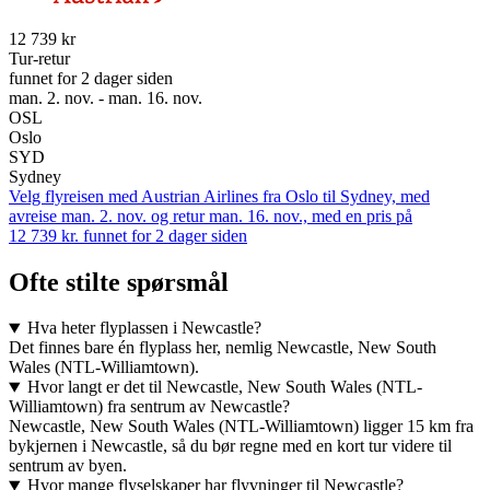
12 739 kr
Tur-retur
funnet for 2 dager siden
man. 2. nov. - man. 16. nov.
OSL
Oslo
SYD
Sydney
Velg flyreisen med Austrian Airlines fra Oslo til Sydney, med
avreise man. 2. nov. og retur man. 16. nov., med en pris på
12 739 kr. funnet for 2 dager siden
Ofte stilte spørsmål
Hva heter flyplassen i Newcastle?
Det finnes bare én flyplass her, nemlig Newcastle, New South
Wales (NTL-Williamtown).
Hvor langt er det til Newcastle, New South Wales (NTL-
Williamtown) fra sentrum av Newcastle?
Newcastle, New South Wales (NTL-Williamtown) ligger 15 km fra
bykjernen i Newcastle, så du bør regne med en kort tur videre til
sentrum av byen.
Hvor mange flyselskaper har flyvninger til Newcastle?