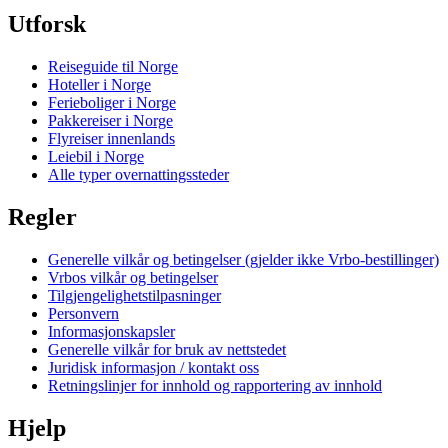
Utforsk
Reiseguide til Norge
Hoteller i Norge
Ferieboliger i Norge
Pakkereiser i Norge
Flyreiser innenlands
Leiebil i Norge
Alle typer overnattingssteder
Regler
Generelle vilkår og betingelser (gjelder ikke Vrbo-bestillinger)
Vrbos vilkår og betingelser
Tilgjengelighetstilpasninger
Personvern
Informasjonskapsler
Generelle vilkår for bruk av nettstedet
Juridisk informasjon / kontakt oss
Retningslinjer for innhold og rapportering av innhold
Hjelp