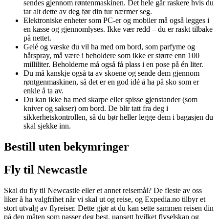
sendes gjennom røntenmaskinen. Det hele går raskere hvis du
tar alt dette av deg før din tur nærmer seg.
Elektroniske enheter som PC-er og mobiler må også legges i
en kasse og gjennomlyses. Ikke vær redd – du er raskt tilbake
på nettet.
Gelé og væske du vil ha med om bord, som parfyme og
hårspray, må være i beholdere som ikke er større enn 100
milliliter. Beholderne må også få plass i en pose på én liter.
Du må kanskje også ta av skoene og sende dem gjennom
røntgenmaskinen, så det er en god idé å ha på sko som er
enkle å ta av.
Du kan ikke ha med skarpe eller spisse gjenstander (som
kniver og sakser) om bord. De blir tatt fra deg i
sikkerhetskontrollen, så du bør heller legge dem i bagasjen du
skal sjekke inn.
Bestill uten bekymringer
Fly til Newcastle
Skal du fly til Newcastle eller et annet reisemål? De fleste av oss
liker å ha valgfrihet når vi skal ut og reise, og Expedia.no tilbyr et
stort utvalg av flyreiser. Dette gjør at du kan sette sammen reisen din
på den måten som passer deg best, uansett hvilket flyselskap og