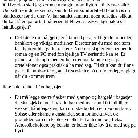
Hvordan skal jeg komme meg gjennom flyturen til Newcastle?
Uansett hvor du reiser fra, kan du få en komfortabel flytur hvis du
planlegger før du drar. Vi har samlet sammen noen reisetips, slik at
du kan få en pangstart på ferien til Newcastle.
Hva bør pakkes i
håndbagasjen?
Det første du må gjøre, er å ta med pass, viktige dokumenter,
bankkort og viktige medisiner. Deretter tar du med noe som
får flyturen til å gå litt raskere. Noen forslag er en spennende
roman og en PC med forskjellige TV-serier du kan se. Er
planen å lade opp med en lur, er en nakkepute og et par
øretelefoner også praktisk å ha med seg. Til slutt kan du finne
plass til tannbørste og ansiktsservietter, så du føler deg opplagt
når du kommer frem.
Ikke pakk dette i håndbagasjen:
Du må legge større flasker med sjampo og hårgelé i bagasjen
du skal sjekke inn. Hvis du har med mer enn 100 milliliter
væske i håndbagasjen, kan du ikke ta det med deg om bord.
Spisse eller skarpe gjenstander, som lommekniver, og
produkter som er eksplosive eller lett antennelige, f.eks.
Aerosolbeholdere og bensin, er heller ikke lov å ta med seg på
flyet.