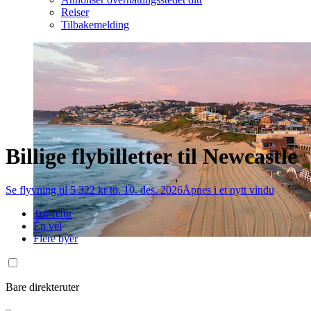
Reiser
Tilbakemelding
Billige flybilletter til Newcastle
Se flyvning til 5 322 kr to. 10. des. 2026
Åpnes i et nytt vindu
Tur-retur
Én vei
Flere byer
Bare direkteruter