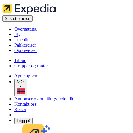
Søk etter reise
Overnatting
Fly
Leiebiler
Pakkereiser
Opplevelser
Tilbud
Grupper og møter
Åpne appen
NOK
•
Annonser overnattingsstedet ditt
Kontakt oss
Reiser
Logg på