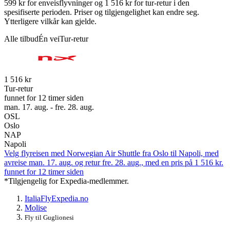
599 kr for enveisflyvninger og 1 516 kr for tur-retur i den
spesifiserte perioden. Priser og tilgjengelighet kan endre seg.
Ytterligere vilkår kan gjelde.
Alle tilbud
Én vei
Tur-retur
1 516 kr
Tur-retur
funnet for 12 timer siden
man. 17. aug. - fre. 28. aug.
OSL
Oslo
NAP
Napoli
Velg flyreisen med Norwegian Air Shuttle fra Oslo til Napoli, med
avreise man. 17. aug. og retur fre. 28. aug., med en pris på 1 516 kr.
funnet for 12 timer siden
*Tilgjengelig for Expedia-medlemmer.
Italia
Fly
Expedia.no
Molise
Fly til Guglionesi