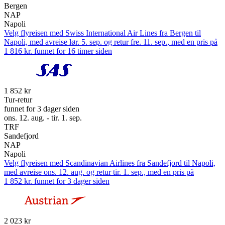
Bergen
NAP
Napoli
Velg flyreisen med Swiss International Air Lines fra Bergen til
Napoli, med avreise lør. 5. sep. og retur fre. 11. sep., med en pris på
1 816 kr. funnet for 16 timer siden
1 852 kr
Tur-retur
funnet for 3 dager siden
ons. 12. aug. - tir. 1. sep.
TRF
Sandefjord
NAP
Napoli
Velg flyreisen med Scandinavian Airlines fra Sandefjord til Napoli,
med avreise ons. 12. aug. og retur tir. 1. sep., med en pris på
1 852 kr. funnet for 3 dager siden
2 023 kr