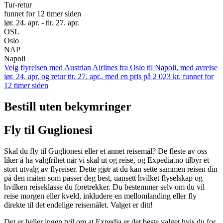
Tur-retur
funnet for 12 timer siden
lør. 24. apr. - tir. 27. apr.
OSL
Oslo
NAP
Napoli
Velg flyreisen med Austrian Airlines fra Oslo til Napoli, med avreise
lør. 24. apr. og retur tir. 27. apr., med en pris på 2 023 kr. funnet for
12 timer siden
Bestill uten bekymringer
Fly til Guglionesi
Skal du fly til Guglionesi eller et annet reisemål? De fleste av oss
liker å ha valgfrihet når vi skal ut og reise, og Expedia.no tilbyr et
stort utvalg av flyreiser. Dette gjør at du kan sette sammen reisen din
på den måten som passer deg best, uansett hvilket flyselskap og
hvilken reiseklasse du foretrekker. Du bestemmer selv om du vil
reise morgen eller kveld, inkludere en mellomlanding eller fly
direkte til det endelige reisemålet. Valget er ditt!
Det er heller ingen tvil om at Expedia er det beste valget hvis du for