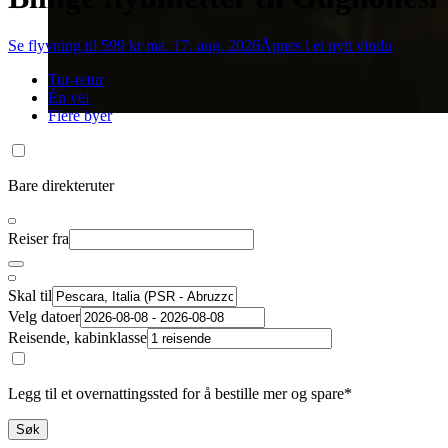
Se flyvning til 599 kr ma. 17. aug. 2026
Åpnes i et nytt vindu
Tur-retur
Én vei
Flere byer
Bare direkteruter
Reiser fra
Skal til
Velg datoer
Reisende, kabinklasse
Legg til et overnattingssted for å bestille mer og spare*
Søk