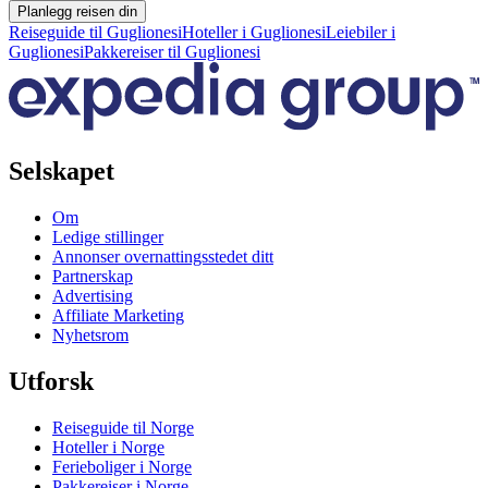
Planlegg reisen din
Reiseguide til Guglionesi
Hoteller i Guglionesi
Leiebiler i
Guglionesi
Pakkereiser til Guglionesi
Selskapet
Om
Ledige stillinger
Annonser overnattingsstedet ditt
Partnerskap
Advertising
Affiliate Marketing
Nyhetsrom
Utforsk
Reiseguide til Norge
Hoteller i Norge
Ferieboliger i Norge
Pakkereiser i Norge