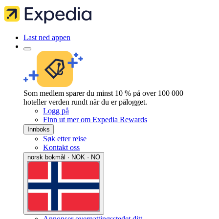
Last ned appen
Som medlem sparer du minst 10 % på over 100 000
hoteller verden rundt når du er pålogget.
Logg på
Finn ut mer om Expedia Rewards
Innboks
Søk etter reise
Kontakt oss
norsk bokmål · NOK · NO
Annonser overnattingsstedet ditt