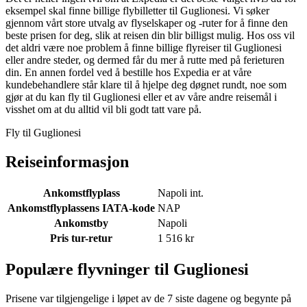
eksempel skal finne billige flybilletter til Guglionesi. Vi søker
gjennom vårt store utvalg av flyselskaper og -ruter for å finne den
beste prisen for deg, slik at reisen din blir billigst mulig. Hos oss vil
det aldri være noe problem å finne billige flyreiser til Guglionesi
eller andre steder, og dermed får du mer å rutte med på ferieturen
din. En annen fordel ved å bestille hos Expedia er at våre
kundebehandlere står klare til å hjelpe deg døgnet rundt, noe som
gjør at du kan fly til Guglionesi eller et av våre andre reisemål i
visshet om at du alltid vil bli godt tatt vare på.
Fly til Guglionesi
Reiseinformasjon
Ankomstflyplass
Napoli int.
Ankomstflyplassens IATA-kode
NAP
Ankomstby
Napoli
Pris tur-retur
1 516 kr
Populære flyvninger til Guglionesi
Prisene var tilgjengelige i løpet av de 7 siste dagene og begynte på