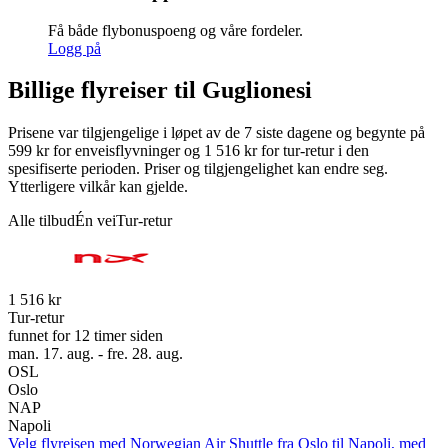
Få både flybonuspoeng og våre fordeler.
Logg på
Billige flyreiser til Guglionesi
Prisene var tilgjengelige i løpet av de 7 siste dagene og begynte på
599 kr for enveisflyvninger og 1 516 kr for tur-retur i den
spesifiserte perioden. Priser og tilgjengelighet kan endre seg.
Ytterligere vilkår kan gjelde.
Alle tilbud
Én vei
Tur-retur
1 516 kr
Tur-retur
funnet for 12 timer siden
man. 17. aug. - fre. 28. aug.
OSL
Oslo
NAP
Napoli
Velg flyreisen med Norwegian Air Shuttle fra Oslo til Napoli, med