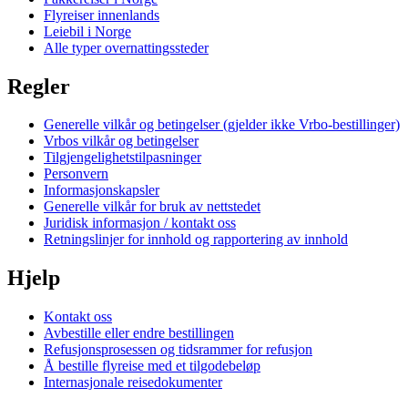
Flyreiser innenlands
Leiebil i Norge
Alle typer overnattingssteder
Regler
Generelle vilkår og betingelser (gjelder ikke Vrbo-bestillinger)
Vrbos vilkår og betingelser
Tilgjengelighetstilpasninger
Personvern
Informasjonskapsler
Generelle vilkår for bruk av nettstedet
Juridisk informasjon / kontakt oss
Retningslinjer for innhold og rapportering av innhold
Hjelp
Kontakt oss
Avbestille eller endre bestillingen
Refusjonsprosessen og tidsrammer for refusjon
Å bestille flyreise med et tilgodebeløp
Internasjonale reisedokumenter