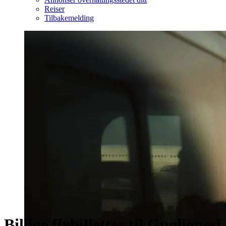
Reiser
Tilbakemelding
Billige flybilletter til Guglionesi