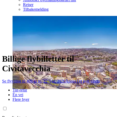
Reiser
Tilbakemelding
Billige flybilletter til
Civitavecchia
Se flyvning til 409 kr to. 22. okt. 2026
Åpnes i et nytt vindu
Tur-retur
Én vei
Flere byer