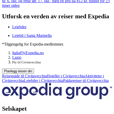
tir. 6. okt. og retur lør. 17. okt., med en pris på 812 kr. funnet for 23
timer siden
Utforsk en verden av reiser med Expedia
Leiebiler
Leiebil i Santa Marinella
*Tilgjengelig for Expedia-medlemmer.
Italia
Fly
Expedia.no
Lazio
Fly til Civitavecchia
Planlegg reisen din
Reiseguide til Civitavecchia
Hoteller i Civitavecchia
Aktiviteter i
Civitavecchia
Leiebiler i Civitavecchia
Pakkereiser til Civitavecchia
Selskapet