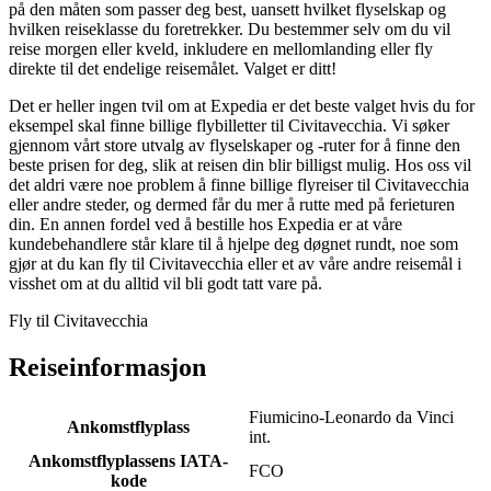
på den måten som passer deg best, uansett hvilket flyselskap og
hvilken reiseklasse du foretrekker. Du bestemmer selv om du vil
reise morgen eller kveld, inkludere en mellomlanding eller fly
direkte til det endelige reisemålet. Valget er ditt!
Det er heller ingen tvil om at Expedia er det beste valget hvis du for
eksempel skal finne billige flybilletter til Civitavecchia. Vi søker
gjennom vårt store utvalg av flyselskaper og -ruter for å finne den
beste prisen for deg, slik at reisen din blir billigst mulig. Hos oss vil
det aldri være noe problem å finne billige flyreiser til Civitavecchia
eller andre steder, og dermed får du mer å rutte med på ferieturen
din. En annen fordel ved å bestille hos Expedia er at våre
kundebehandlere står klare til å hjelpe deg døgnet rundt, noe som
gjør at du kan fly til Civitavecchia eller et av våre andre reisemål i
visshet om at du alltid vil bli godt tatt vare på.
Fly til Civitavecchia
Reiseinformasjon
Fiumicino-Leonardo da Vinci
Ankomstflyplass
int.
Ankomstflyplassens IATA-
FCO
kode