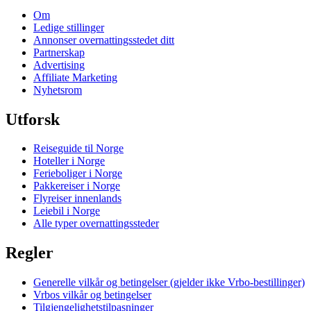
Om
Ledige stillinger
Annonser overnattingsstedet ditt
Partnerskap
Advertising
Affiliate Marketing
Nyhetsrom
Utforsk
Reiseguide til Norge
Hoteller i Norge
Ferieboliger i Norge
Pakkereiser i Norge
Flyreiser innenlands
Leiebil i Norge
Alle typer overnattingssteder
Regler
Generelle vilkår og betingelser (gjelder ikke Vrbo-bestillinger)
Vrbos vilkår og betingelser
Tilgjengelighetstilpasninger