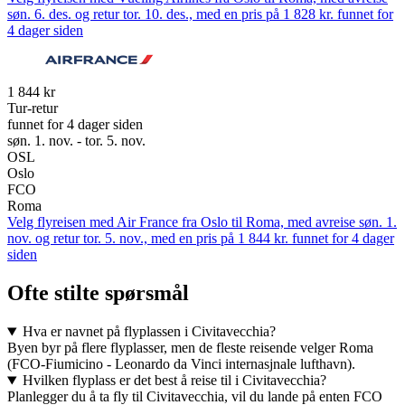
søn. 6. des. og retur tor. 10. des., med en pris på 1 828 kr. funnet for
4 dager siden
1 844 kr
Tur-retur
funnet for 4 dager siden
søn. 1. nov. - tor. 5. nov.
OSL
Oslo
FCO
Roma
Velg flyreisen med Air France fra Oslo til Roma, med avreise søn. 1.
nov. og retur tor. 5. nov., med en pris på 1 844 kr. funnet for 4 dager
siden
Ofte stilte spørsmål
Hva er navnet på flyplassen i Civitavecchia?
Byen byr på flere flyplasser, men de fleste reisende velger Roma
(FCO-Fiumicino - Leonardo da Vinci internasjnale lufthavn).
Hvilken flyplass er det best å reise til i Civitavecchia?
Planlegger du å ta fly til Civitavecchia, vil du lande på enten FCO