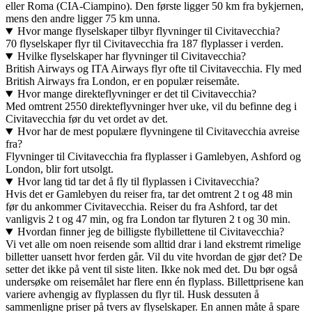
eller Roma (CIA-Ciampino). Den første ligger 50 km fra bykjernen,
mens den andre ligger 75 km unna.
Hvor mange flyselskaper tilbyr flyvninger til Civitavecchia?
70 flyselskaper flyr til Civitavecchia fra 187 flyplasser i verden.
Hvilke flyselskaper har flyvninger til Civitavecchia?
British Airways og ITA Airways flyr ofte til Civitavecchia. Fly med
British Airways fra London, er en populær reisemåte.
Hvor mange direkteflyvninger er det til Civitavecchia?
Med omtrent 2550 direkteflyvninger hver uke, vil du befinne deg i
Civitavecchia før du vet ordet av det.
Hvor har de mest populære flyvningene til Civitavecchia avreise
fra?
Flyvninger til Civitavecchia fra flyplasser i Gamlebyen, Ashford og
London, blir fort utsolgt.
Hvor lang tid tar det å fly til flyplassen i Civitavecchia?
Hvis det er Gamlebyen du reiser fra, tar det omtrent 2 t og 48 min
før du ankommer Civitavecchia. Reiser du fra Ashford, tar det
vanligvis 2 t og 47 min, og fra London tar flyturen 2 t og 30 min.
Hvordan finner jeg de billigste flybillettene til Civitavecchia?
Vi vet alle om noen reisende som alltid drar i land ekstremt rimelige
billetter uansett hvor ferden går. Vil du vite hvordan de gjør det? De
setter det ikke på vent til siste liten. Ikke nok med det. Du bør også
undersøke om reisemålet har flere enn én flyplass. Billettprisene kan
variere avhengig av flyplassen du flyr til. Husk dessuten å
sammenligne priser på tvers av flyselskaper. En annen måte å spare