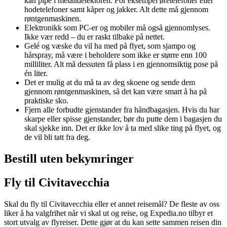
kan pipe i metalldetektoren. For eksempel øretelefoner eller
hodetelefoner samt kåper og jakker. Alt dette må gjennom
røntgenmaskinen.
Elektronikk som PC-er og mobiler må også gjennomlyses.
Ikke vær redd – du er raskt tilbake på nettet.
Gelé og væske du vil ha med på flyet, som sjampo og
hårspray, må være i beholdere som ikke er større enn 100
milliliter. Alt må dessuten få plass i en gjennomsiktig pose på
én liter.
Det er mulig at du må ta av deg skoene og sende dem
gjennom røntgenmaskinen, så det kan være smart å ha på
praktiske sko.
Fjern alle forbudte gjenstander fra håndbagasjen. Hvis du har
skarpe eller spisse gjenstander, bør du putte dem i bagasjen du
skal sjekke inn. Det er ikke lov å ta med slike ting på flyet, og
de vil bli tatt fra deg.
Bestill uten bekymringer
Fly til Civitavecchia
Skal du fly til Civitavecchia eller et annet reisemål? De fleste av oss
liker å ha valgfrihet når vi skal ut og reise, og Expedia.no tilbyr et
stort utvalg av flyreiser. Dette gjør at du kan sette sammen reisen din