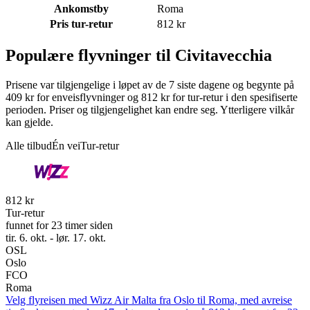
Ankomstby
Roma
Pris tur-retur
812 kr
Populære flyvninger til Civitavecchia
Prisene var tilgjengelige i løpet av de 7 siste dagene og begynte på
409 kr for enveisflyvninger og 812 kr for tur-retur i den spesifiserte
perioden. Priser og tilgjengelighet kan endre seg. Ytterligere vilkår
kan gjelde.
Alle tilbud
Én vei
Tur-retur
812 kr
Tur-retur
funnet for 23 timer siden
tir. 6. okt. - lør. 17. okt.
OSL
Oslo
FCO
Roma
Velg flyreisen med Wizz Air Malta fra Oslo til Roma, med avreise