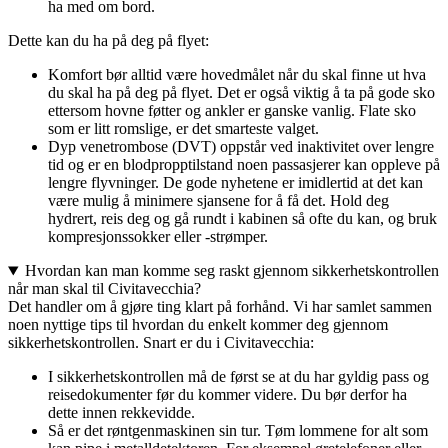
ha med om bord.
Dette kan du ha på deg på flyet:
Komfort bør alltid være hovedmålet når du skal finne ut hva
du skal ha på deg på flyet. Det er også viktig å ta på gode sko
ettersom hovne føtter og ankler er ganske vanlig. Flate sko
som er litt romslige, er det smarteste valget.
Dyp venetrombose (DVT) oppstår ved inaktivitet over lengre
tid og er en blodpropptilstand noen passasjerer kan oppleve på
lengre flyvninger. De gode nyhetene er imidlertid at det kan
være mulig å minimere sjansene for å få det. Hold deg
hydrert, reis deg og gå rundt i kabinen så ofte du kan, og bruk
kompresjonssokker eller -strømper.
Hvordan kan man komme seg raskt gjennom sikkerhetskontrollen
når man skal til Civitavecchia?
Det handler om å gjøre ting klart på forhånd. Vi har samlet sammen
noen nyttige tips til hvordan du enkelt kommer deg gjennom
sikkerhetskontrollen. Snart er du i Civitavecchia:
I sikkerhetskontrollen må de først se at du har gyldig pass og
reisedokumenter før du kommer videre. Du bør derfor ha
dette innen rekkevidde.
Så er det røntgenmaskinen sin tur. Tøm lommene for alt som