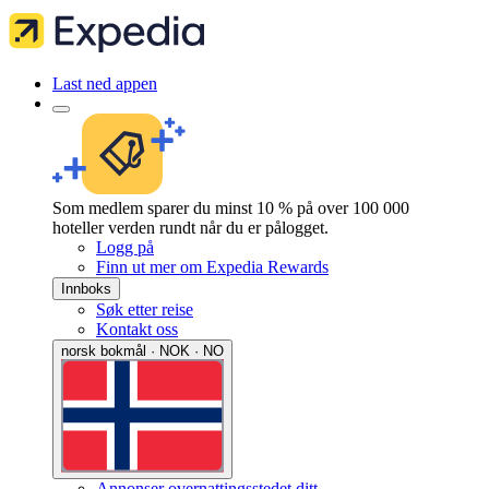
Last ned appen
Som medlem sparer du minst 10 % på over 100 000
hoteller verden rundt når du er pålogget.
Logg på
Finn ut mer om Expedia Rewards
Innboks
Søk etter reise
Kontakt oss
norsk bokmål · NOK · NO
Annonser overnattingsstedet ditt