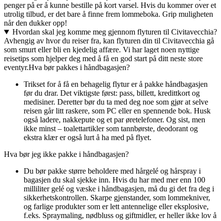
penger på er å kunne bestille på kort varsel. Hvis du kommer over et
utrolig tilbud, er det bare å finne frem lommeboka. Grip muligheten
når den dukker opp!
Hvordan skal jeg komme meg gjennom flyturen til Civitavecchia?
Avhengig av hvor du reiser fra, kan flyturen din til Civitavecchia gå
som smurt eller bli en kjedelig affære. Vi har laget noen nyttige
reisetips som hjelper deg med å få en god start på ditt neste store
eventyr.
Hva bør pakkes i håndbagasjen?
Trikset for å få en behagelig flytur er å pakke håndbagasjen
før du drar. Det viktigste først: pass, billett, kredittkort og
medisiner. Deretter bør du ta med deg noe som gjør at selve
reisen går litt raskere, som PC eller en spennende bok. Husk
også ladere, nakkepute og et par øretelefoner. Og sist, men
ikke minst – toalettartikler som tannbørste, deodorant og
ekstra klær er også lurt å ha med på flyet.
Hva bør jeg ikke pakke i håndbagasjen?
Du bør pakke større beholdere med hårgelé og hårspray i
bagasjen du skal sjekke inn. Hvis du har med mer enn 100
milliliter gelé og væske i håndbagasjen, må du gi det fra deg i
sikkerhetskontrollen. Skarpe gjenstander, som lommekniver,
og farlige produkter som er lett antennelige eller eksplosive,
f.eks. Spraymaling, nødbluss og giftmidler, er heller ikke lov å