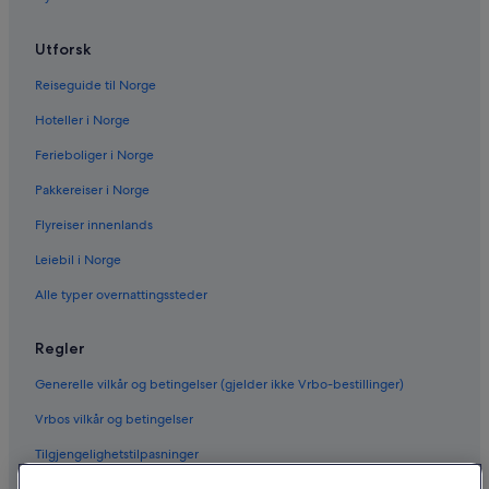
Utforsk
Reiseguide til Norge
Hoteller i Norge
Ferieboliger i Norge
Pakkereiser i Norge
Flyreiser innenlands
Leiebil i Norge
Alle typer overnattingssteder
Regler
Generelle vilkår og betingelser (gjelder ikke Vrbo-bestillinger)
Vrbos vilkår og betingelser
Tilgjengelighetstilpasninger