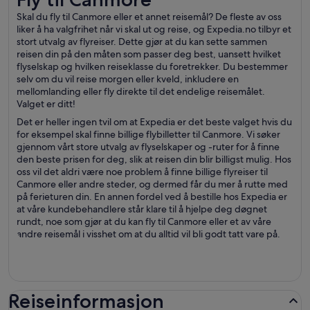
Skal du fly til Canmore eller et annet reisemål? De fleste av oss
liker å ha valgfrihet når vi skal ut og reise, og Expedia.no tilbyr et
stort utvalg av flyreiser. Dette gjør at du kan sette sammen
reisen din på den måten som passer deg best, uansett hvilket
flyselskap og hvilken reiseklasse du foretrekker. Du bestemmer
selv om du vil reise morgen eller kveld, inkludere en
mellomlanding eller fly direkte til det endelige reisemålet.
Valget er ditt!
Det er heller ingen tvil om at Expedia er det beste valget hvis du
for eksempel skal finne billige flybilletter til Canmore. Vi søker
gjennom vårt store utvalg av flyselskaper og -ruter for å finne
den beste prisen for deg, slik at reisen din blir billigst mulig. Hos
oss vil det aldri være noe problem å finne billige flyreiser til
Canmore eller andre steder, og dermed får du mer å rutte med
på ferieturen din. En annen fordel ved å bestille hos Expedia er
at våre kundebehandlere står klare til å hjelpe deg døgnet
rundt, noe som gjør at du kan fly til Canmore eller et av våre
andre reisemål i visshet om at du alltid vil bli godt tatt vare på.
Reiseinformasjon