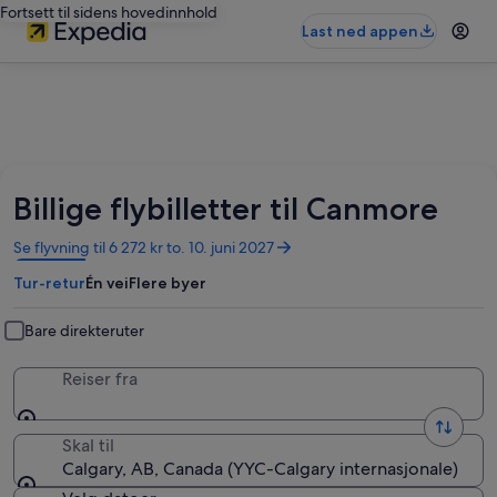
Fortsett til sidens hovedinnhold
Last ned appen
Billige flybilletter til Canmore
Åpnes
Se flyvning til 6 272 kr to. 10. juni 2027
i
Tur-retur
Én vei
Flere byer
et
nytt
vindu
Bare direkteruter
Reiser fra
Skal til
Calgary, AB, Canada (YYC-Calgary internasjonale)