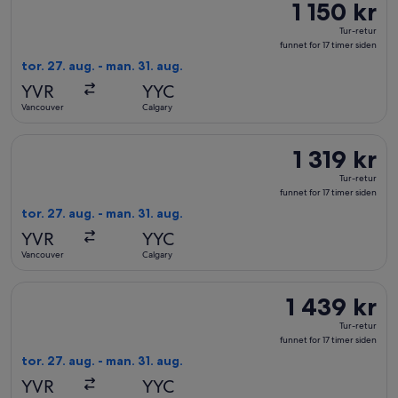
1 150 kr
1 150 kr
Tur-
Tur-retur
retur,
funnet for 17 timer siden
funnet
tor. 27. aug. - man. 31. aug.
for
YVR
YYC
17
Vancouver
Calgary
timer
siden
Velg flyreisen med Air Canada fra Vancouver til Calgary, med a
1 319 kr
1 319 kr
Tur-
Tur-retur
retur,
funnet for 17 timer siden
funnet
tor. 27. aug. - man. 31. aug.
for
YVR
YYC
17
Vancouver
Calgary
timer
siden
Velg flyreisen med WestJet fra Vancouver til Calgary, med avre
1 439 kr
1 439 kr
Tur-
Tur-retur
retur,
funnet for 17 timer siden
funnet
tor. 27. aug. - man. 31. aug.
for
YVR
YYC
17