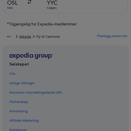
OSL
YYC
2
Oslo
Calgary
timer
siden
*Tilgjengelig for Expedia-medlemmer.
Planlegg reisen din
Alberta
Fly til Canmore
Selskapet
Om
Ledige stillinger
Annonser overnattingsstedet ditt
Partnerskap
Advertising
Affiliate Marketing
Nyhetsrom