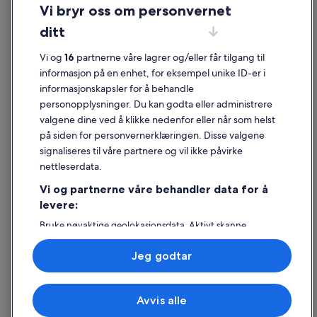
Personvern
Vi bryr oss om personvernet
Informasjonskapsler
ditt
Generelle vilkår for bruk av nettstedet
Vi og
16
partnerne våre lagrer og/eller får tilgang til
Juridisk informasjon / kontakt oss
informasjon på en enhet, for eksempel unike ID-er i
informasjonskapsler for å behandle
Retningslinjer for innhold og rapportering av innhold
personopplysninger. Du kan godta eller administrere
valgene dine ved å klikke nedenfor eller når som helst
Hjelp
på siden for personvernerklæringen. Disse valgene
Kontakt oss
signaliseres til våre partnere og vil ikke påvirke
nettleserdata.
Avbestille eller endre bestillingen
Vi og partnerne våre behandler data for å
Refusjonsprosessen og tidsrammer for refusjon
levere:
Å bestille flyreise med et tilgodebeløp
Bruke nøyaktige geolokasjonsdata. Aktivt skanne
enhetsegenskaper for identifikasjon. Lagre og/eller få
Internasjonale reisedokumenter
tilgang til informasjon på en enhet. Personlig tilpasset
Jeg godtar
annonsering og innhold, annonsering- og
innholdsmåling, publikumsundersøkelser og
tjenesteutvikling.
Avvis alle
Liste over partnere (leverandører)
© 2026 Expedia, Inc., et Expedia Group-selskap. Med enerett. Expedia
og flylogoen er varemerker eller registrerte varemerker som tilhører