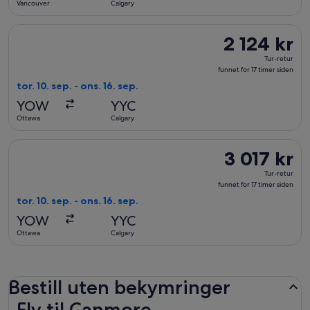
Vancouver
Calgary
timer
siden
Velg flyreisen med Porter Airlines fra Ottawa til Calgary, med 
2 124 kr
2 124 kr
Tur-
Tur-retur
retur,
funnet for 17 timer siden
funnet
tor. 10. sep. - ons. 16. sep.
for
YOW
YYC
17
Ottawa
Calgary
timer
siden
Velg flyreisen med Air Transat fra Ottawa til Calgary, med avre
3 017 kr
3 017 kr
Tur-
Tur-retur
retur,
funnet for 17 timer siden
funnet
tor. 10. sep. - ons. 16. sep.
for
YOW
YYC
17
Ottawa
Calgary
timer
siden
Bestill uten bekymringer
Fly til Canmore
Fly til Canmore