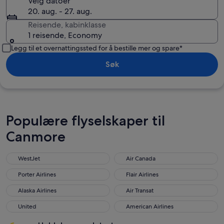
Velg datoer
20. aug. - 27. aug.
Reisende, kabinklasse
1 reisende, Economy
Legg til et overnattingssted for å bestille mer og spare*
Søk
Populære flyselskaper til
Canmore
WestJet
Air Canada
WestJet
Air Canada
Porter Airlines
Flair Airlines
Porter Airlines
Flair Airlines
Alaska Airlines
Air Transat
Alaska Airlines
Air Transat
United
American Airlines
United
American Airlines