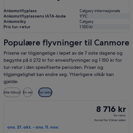
Ankomstflyplass
Calgary internasjonale
Ankomstflyplassens IATA-kode
YYC
Ankomstby
Calgary
Pris tur-retur
1 150 kr
Populære flyvninger til Canmore
Prisene var tilgjengelige i løpet av de 7 siste dagene og
begynte på 6 272 kr for enveisflyvninger og 1 150 kr for
tur-retur i den spesifiserte perioden. Priser og
tilgjengelighet kan endre seg. Ytterligere vilkår kan
gjelde.
Alle tilbud
Én vei
Tur-retur
Velg flyreisen med Scandinavian Airlines fra Oslo til Calgary, 
8 716 kr
8 716 kr
Tur-
Tur-retur
retur,
funnet for 2 timer siden
funnet
ons. 21. okt. - ons. 11. nov.
for