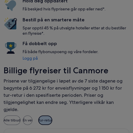
Hold deg oppdatert
Få beskjed hvis flyprisene går opp eller ned*.
Bestill på en smartere måte
Spar opptil 45 % på utvalgte hoteller etter at du bestiller
en flyreise*.
Få dobbelt opp
Få både flybonuspoeng og våre fordeler.
Logg på
Billige flyreiser til Canmore
Prisene var tilgjengelige i løpet av de 7 siste dagene og
begynte på 6 272 kr for enveisflyvninger og 1 150 kr for
tur-retur i den spesifiserte perioden. Priser og
tilgjengelighet kan endre seg. Ytterligere vilkår kan
gjelde.
Alle tilbud
Én vei
Tur-retur
Velg flyreisen med Flair Airlines fra Vancouver til Calgary, me