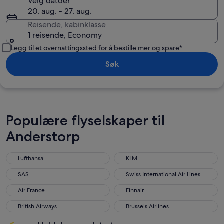
Velg datoer
20. aug. - 27. aug.
Reisende, kabinklasse
1 reisende, Economy
Legg til et overnattingssted for å bestille mer og spare*
Søk
Populære flyselskaper til
Anderstorp
Lufthansa
KLM
Lufthansa
KLM
SAS
Swiss International Air Lines
SAS
Swiss International Air Lines
Air France
Finnair
Air France
Finnair
British Airways
Brussels Airlines
British Airways
Brussels Airlines