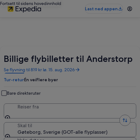
Fortsett til sidens hovedinnhold
Last ned appen
Billige flybilletter til Anderstorp
Åpnes
Se flyvning til 819 kr lø. 15. aug. 2026
i
Tur-retur
Én vei
Flere byer
et
nytt
vindu
Bare direkteruter
Reiser fra
Skal til
Gøteborg, Sverige (GOT-alle flyplasser)