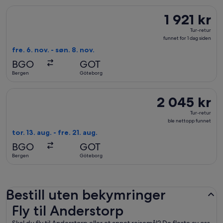
siden
Velg flyreisen med Lufthansa fra Bergen til Göteborg, med avre
1 921 kr
1 921 kr
Tur-
Tur-retur
retur,
funnet for 1 dag siden
funnet
fre. 6. nov. - søn. 8. nov.
for
BGO
GOT
1
Bergen
Göteborg
dag
siden
Velg flyreisen med Swiss International Air Lines fra Bergen ti
2 045 kr
2 045 kr
Tur-
Tur-retur
retur,
ble nettopp funnet
ble
tor. 13. aug. - fre. 21. aug.
nettopp
BGO
GOT
funnet
Bergen
Göteborg
Bestill uten bekymringer
Fly til Anderstorp
Fly til Anderstorp