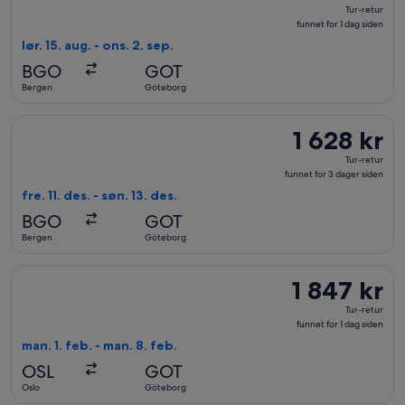
Tur-
Tur-retur
retur,
funnet for 1 dag siden
funnet
lør. 15. aug. - ons. 2. sep.
for
BGO
GOT
1
Bergen
Göteborg
dag
siden
Velg flyreisen med KLM fra Bergen til Göteborg, med avreise f
1 628 kr
1 628 kr
Tur-
Tur-retur
retur,
funnet for 3 dager siden
funnet
fre. 11. des. - søn. 13. des.
for
BGO
GOT
3
Bergen
Göteborg
dager
siden
Velg flyreisen med Brussels Airlines fra Oslo til Göteborg, me
1 847 kr
1 847 kr
Tur-
Tur-retur
retur,
funnet for 1 dag siden
funnet
man. 1. feb. - man. 8. feb.
for
OSL
GOT
1
Oslo
Göteborg
dag