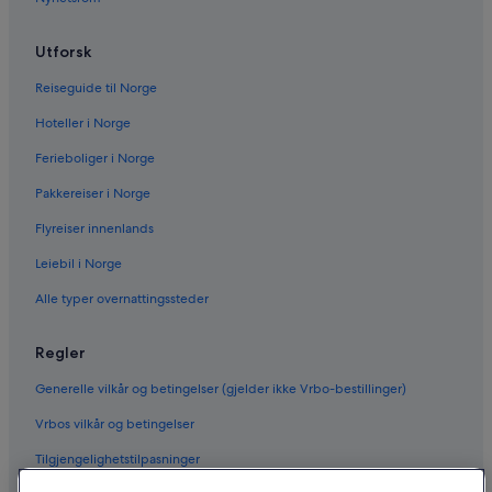
Utforsk
Reiseguide til Norge
Hoteller i Norge
Ferieboliger i Norge
Pakkereiser i Norge
Flyreiser innenlands
Leiebil i Norge
Alle typer overnattingssteder
Regler
Generelle vilkår og betingelser (gjelder ikke Vrbo-bestillinger)
Vrbos vilkår og betingelser
Tilgjengelighetstilpasninger