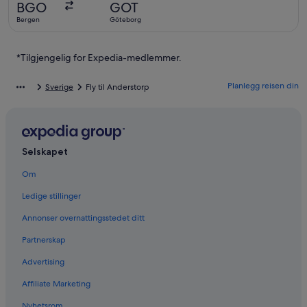
BGO
GOT
1
Bergen
Göteborg
dag
siden
*Tilgjengelig for Expedia-medlemmer.
Planlegg reisen din
Sverige
Fly til Anderstorp
Selskapet
Om
Ledige stillinger
Annonser overnattingsstedet ditt
Partnerskap
Advertising
Affiliate Marketing
Nyhetsrom