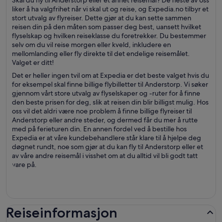
Skal du fly til Anderstorp eller et annet reisemål? De fleste av oss
liker å ha valgfrihet når vi skal ut og reise, og Expedia.no tilbyr et
stort utvalg av flyreiser. Dette gjør at du kan sette sammen
reisen din på den måten som passer deg best, uansett hvilket
flyselskap og hvilken reiseklasse du foretrekker. Du bestemmer
selv om du vil reise morgen eller kveld, inkludere en
mellomlanding eller fly direkte til det endelige reisemålet.
Valget er ditt!
Det er heller ingen tvil om at Expedia er det beste valget hvis du
for eksempel skal finne billige flybilletter til Anderstorp. Vi søker
gjennom vårt store utvalg av flyselskaper og -ruter for å finne
den beste prisen for deg, slik at reisen din blir billigst mulig. Hos
oss vil det aldri være noe problem å finne billige flyreiser til
Anderstorp eller andre steder, og dermed får du mer å rutte
med på ferieturen din. En annen fordel ved å bestille hos
Expedia er at våre kundebehandlere står klare til å hjelpe deg
døgnet rundt, noe som gjør at du kan fly til Anderstorp eller et
av våre andre reisemål i visshet om at du alltid vil bli godt tatt
vare på.
Reiseinformasjon