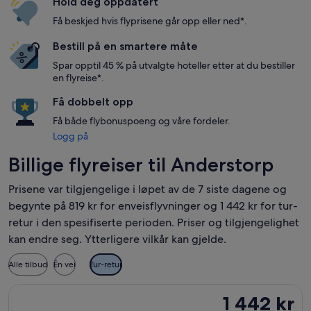
Hold deg oppdatert
Få beskjed hvis flyprisene går opp eller ned*.
Bestill på en smartere måte
Spar opptil 45 % på utvalgte hoteller etter at du bestiller
en flyreise*.
Få dobbelt opp
Få både flybonuspoeng og våre fordeler.
Logg på
Billige flyreiser til Anderstorp
Prisene var tilgjengelige i løpet av de 7 siste dagene og
begynte på 819 kr for enveisflyvninger og 1 442 kr for tur-
retur i den spesifiserte perioden. Priser og tilgjengelighet
kan endre seg. Ytterligere vilkår kan gjelde.
Alle tilbud
Én vei
Tur-retur
Velg flyreisen med Widerøe fra Bergen til Göteborg, med avrei
1 442 kr
1 442 kr