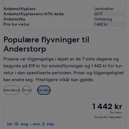
Ankomstflyplass
Landvetter
Ankomstflyplassens IATA-kode
GOT
Ankomstby
Göteborg
Pris tur-retur
1 442 kr
Populære flyvninger til
Anderstorp
Prisene var tilgjengelige i løpet av de 7 siste dagene og
begynte på 819 kr for enveisflyvninger og 1 442 kr for tur-
retur i den spesifiserte perioden. Priser og tilgjengelighet
kan endre seg. Ytterligere vilkår kan gjelde.
Alle tilbud
Én vei
Tur-retur
Velg flyreisen med Widerøe fra Bergen til Göteborg, med avrei
1 442 kr
1 442 kr
Tur-
Tur-retur
retur,
funnet for 1 dag siden
funnet
lør. 15. aug. - ons. 2. sep.
for