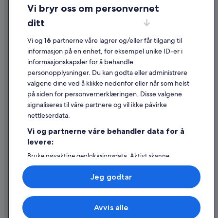
Personvern
Vi bryr oss om personvernet
Informasjonskapsler
ditt
Generelle vilkår for bruk av nettstedet
Vi og
16
partnerne våre lagrer og/eller får tilgang til
Juridisk informasjon / kontakt oss
informasjon på en enhet, for eksempel unike ID-er i
informasjonskapsler for å behandle
Retningslinjer for innhold og rapportering av innhold
personopplysninger. Du kan godta eller administrere
valgene dine ved å klikke nedenfor eller når som helst
Hjelp
på siden for personvernerklæringen. Disse valgene
Kontakt oss
signaliseres til våre partnere og vil ikke påvirke
nettleserdata.
Avbestille eller endre bestillingen
Vi og partnerne våre behandler data for å
Refusjonsprosessen og tidsrammer for refusjon
levere:
Å bestille flyreise med et tilgodebeløp
Bruke nøyaktige geolokasjonsdata. Aktivt skanne
enhetsegenskaper for identifikasjon. Lagre og/eller få
Internasjonale reisedokumenter
tilgang til informasjon på en enhet. Personlig tilpasset
Jeg godtar
annonsering og innhold, annonsering- og
innholdsmåling, publikumsundersøkelser og
tjenesteutvikling.
Avvis alle
Liste over partnere (leverandører)
© 2026 Expedia, Inc., et Expedia Group-selskap. Med enerett. Expedia