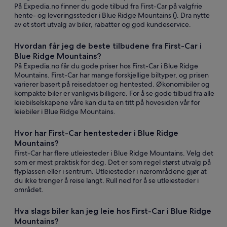
På Expedia.no finner du gode tilbud fra First-Car på valgfrie
hente- og leveringssteder i Blue Ridge Mountains (). Dra nytte
av et stort utvalg av biler, rabatter og god kundeservice.
Hvordan får jeg de beste tilbudene fra First-Car i
Blue Ridge Mountains?
På Expedia.no får du gode priser hos First-Car i Blue Ridge
Mountains. First-Car har mange forskjellige biltyper, og prisen
varierer basert på reisedatoer og hentested. Økonomibiler og
kompakte biler er vanligvis billigere. For å se gode tilbud fra alle
leiebilselskapene våre kan du ta en titt på hovesiden vår for
leiebiler i Blue Ridge Mountains.
Hvor har First-Car hentesteder i Blue Ridge
Mountains?
First-Car har flere utleiesteder i Blue Ridge Mountains. Velg det
som er mest praktisk for deg. Det er som regel størst utvalg på
flyplassen eller i sentrum. Utleiesteder i nærområdene gjør at
du ikke trenger å reise langt. Rull ned for å se utleiesteder i
området.
Hva slags biler kan jeg leie hos First-Car i Blue Ridge
Mountains?