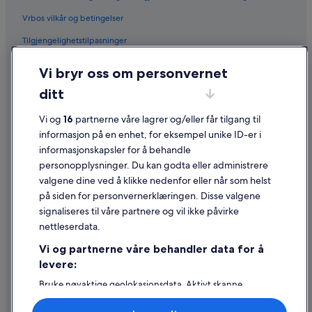
Vrbos vilkår og betingelser
Tilgjengelighetstilpasninger
Personvern
Vi bryr oss om personvernet
Informasjonskapsler
ditt
Generelle vilkår for bruk av nettstedet
Vi og
16
partnerne våre lagrer og/eller får tilgang til
Juridisk informasjon / kontakt oss
informasjon på en enhet, for eksempel unike ID-er i
informasjonskapsler for å behandle
Retningslinjer for innhold og rapportering av innhold
personopplysninger. Du kan godta eller administrere
valgene dine ved å klikke nedenfor eller når som helst
Hjelp
på siden for personvernerklæringen. Disse valgene
Kontakt oss
signaliseres til våre partnere og vil ikke påvirke
nettleserdata.
Avbestille eller endre bestillingen
Vi og partnerne våre behandler data for å
Refusjonsprosessen og tidsrammer for refusjon
levere:
Å bestille flyreise med et tilgodebeløp
Bruke nøyaktige geolokasjonsdata. Aktivt skanne
enhetsegenskaper for identifikasjon. Lagre og/eller få
Internasjonale reisedokumenter
tilgang til informasjon på en enhet. Personlig tilpasset