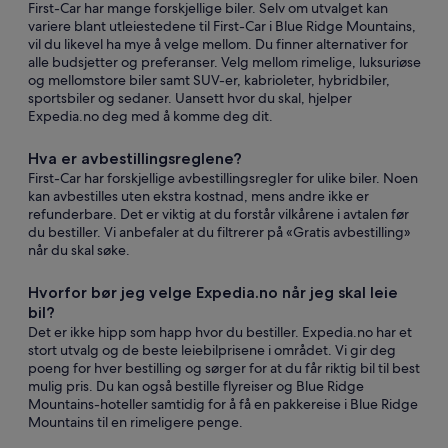
First-Car har mange forskjellige biler. Selv om utvalget kan
variere blant utleiestedene til First-Car i Blue Ridge Mountains,
vil du likevel ha mye å velge mellom. Du finner alternativer for
alle budsjetter og preferanser. Velg mellom rimelige, luksuriøse
og mellomstore biler samt SUV-er, kabrioleter, hybridbiler,
sportsbiler og sedaner. Uansett hvor du skal, hjelper
Expedia.no deg med å komme deg dit.
Hva er avbestillingsreglene?
First-Car har forskjellige avbestillingsregler for ulike biler. Noen
kan avbestilles uten ekstra kostnad, mens andre ikke er
refunderbare. Det er viktig at du forstår vilkårene i avtalen før
du bestiller. Vi anbefaler at du filtrerer på «Gratis avbestilling»
når du skal søke.
Hvorfor bør jeg velge Expedia.no når jeg skal leie
bil?
Det er ikke hipp som happ hvor du bestiller. Expedia.no har et
stort utvalg og de beste leiebilprisene i området. Vi gir deg
poeng for hver bestilling og sørger for at du får riktig bil til best
mulig pris. Du kan også bestille flyreiser og Blue Ridge
Mountains-hoteller samtidig for å få en pakkereise i Blue Ridge
Mountains til en rimeligere penge.