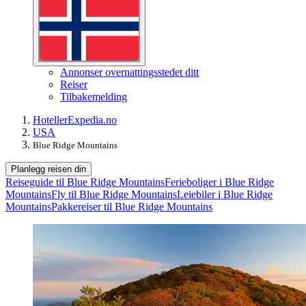
Annonser overnattingsstedet ditt
Reiser
Tilbakemelding
Hoteller
Expedia.no
USA
Blue Ridge Mountains
Planlegg reisen din
Reiseguide til Blue Ridge Mountains
Ferieboliger i Blue Ridge
Mountains
Fly til Blue Ridge Mountains
Leiebiler i Blue Ridge
Mountains
Pakkereiser til Blue Ridge Mountains