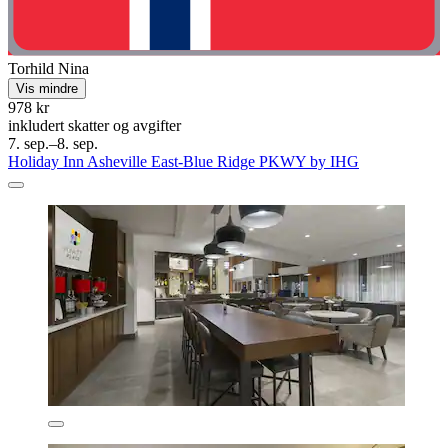
Torhild Nina
Vis mindre
978 kr
inkludert skatter og avgifter
7. sep.–8. sep.
Holiday Inn Asheville East-Blue Ridge PKWY by IHG