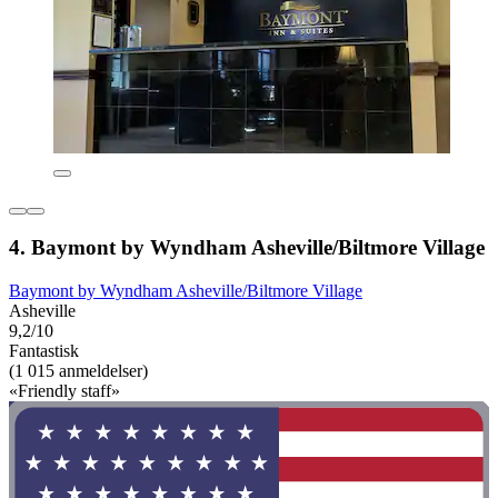
4. Baymont by Wyndham Asheville/Biltmore Village
Baymont by Wyndham Asheville/Biltmore Village
Asheville
9,2/10
Fantastisk
(1 015 anmeldelser)
«Friendly staff»