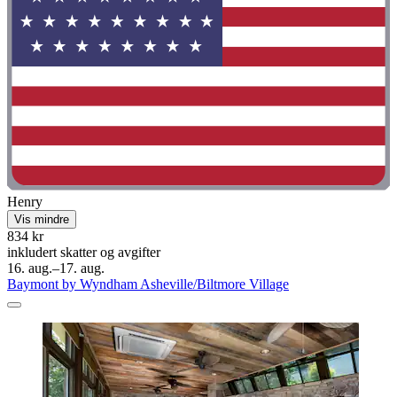
Henry
Vis mindre
834 kr
inkludert skatter og avgifter
16. aug.–17. aug.
Baymont by Wyndham Asheville/Biltmore Village