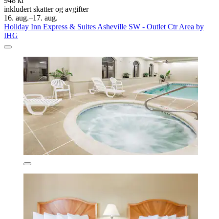
948 kr
inkludert skatter og avgifter
16. aug.–17. aug.
Holiday Inn Express & Suites Asheville SW - Outlet Ctr Area by
IHG