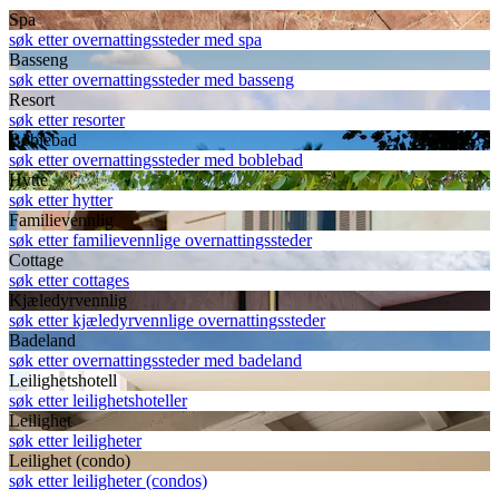
Spa
søk etter overnattingssteder med spa
Basseng
søk etter overnattingssteder med basseng
Resort
søk etter resorter
Boblebad
søk etter overnattingssteder med boblebad
Hytte
søk etter hytter
Familievennlig
søk etter familievennlige overnattingssteder
Cottage
søk etter cottages
Kjæledyrvennlig
søk etter kjæledyrvennlige overnattingssteder
Badeland
søk etter overnattingssteder med badeland
Leilighetshotell
søk etter leilighetshoteller
Leilighet
søk etter leiligheter
Leilighet (condo)
søk etter leiligheter (condos)