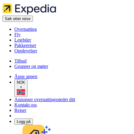
Søk etter reise
Overnatting
Fly
Leiebiler
Pakkereiser
Opplevelser
Tilbud
Grupper og møter
Åpne appen
NOK
•
Annonser overnattingsstedet ditt
Kontakt oss
Reiser
Logg på