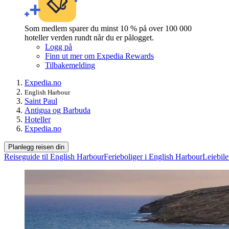
Som medlem sparer du minst 10 % på over 100 000
hoteller verden rundt når du er pålogget.
Logg på
Finn ut mer om Expedia Rewards
Tilbakemelding
Expedia.no
English Harbour
Saint Paul
Antigua og Barbuda
Hoteller
Expedia.no
Planlegg reisen din
Reiseguide til English Harbour
Ferieboliger i English Harbour
Leiebile