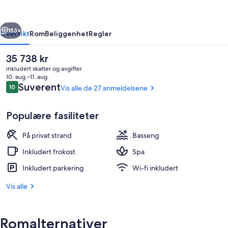
Oetker
Collection
rige
Neste
153+
Oversikt
Rom
Beliggenhet
Regler
Den
35 738 kr
nåværende
inkludert skatter og avgifter
prisen
10. aug.–11. aug.
er
Anmeldelser
Suverent
10
Vis alle de 27 anmeldelsene
10 av 10 –
35 738 kr
Populære fasiliteter
På privat strand
Basseng
Luftbilde
Inkludert frokost
Spa
Inkludert parkering
Wi-fi inkludert
Vis alle
Romalternativer