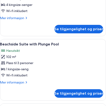
(Tortuga)
4 kingsize-senger
Wi-fi inkludert
Mer
Mer informasjon
informasjon
om
Se tilgjengelighet og priser
Rom
(Tortuga)
Åpne
Minibar, safe på rommet, blendingsgar
1
Beachside Suite with Plunge Pool
alle
Havutsikt
bildene
102 m²
av
Beachside
Plass til 3 personer
Suite
1 kingsize-seng
with
Wi-fi inkludert
Plunge
Mer
Mer informasjon
Pool
informasjon
om
Se tilgjengelighet og priser
Beachside
Suite
with
Åpne
Suite – junior | Minibar, safe på romm