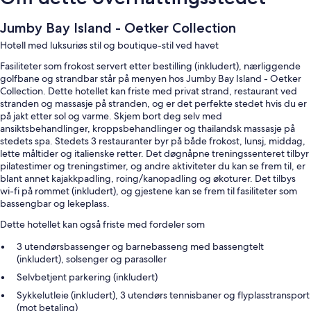
Jumby Bay Island - Oetker Collection
Hotell med luksuriøs stil og boutique-stil ved havet
Fasiliteter som frokost servert etter bestilling (inkludert), nærliggende
golfbane og strandbar står på menyen hos Jumby Bay Island - Oetker
Collection. Dette hotellet kan friste med privat strand, restaurant ved
stranden og massasje på stranden, og er det perfekte stedet hvis du er
på jakt etter sol og varme. Skjem bort deg selv med
ansiktsbehandlinger, kroppsbehandlinger og thailandsk massasje på
stedets spa. Stedets 3 restauranter byr på både frokost, lunsj, middag,
lette måltider og italienske retter. Det døgnåpne treningssenteret tilbyr
pilatestimer og treningstimer, og andre aktiviteter du kan se frem til, er
blant annet kajakkpadling, roing/kanopadling og økoturer. Det tilbys
wi-fi på rommet (inkludert), og gjestene kan se frem til fasiliteter som
bassengbar og lekeplass.
Dette hotellet kan også friste med fordeler som
3 utendørsbassenger og barnebasseng med bassengtelt
(inkludert), solsenger og parasoller
Selvbetjent parkering (inkludert)
Sykkelutleie (inkludert), 3 utendørs tennisbaner og flyplasstransport
(mot betaling)