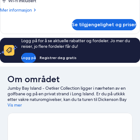
Rom
Wi-fi inkludert
(Bala
Mer
Mer informasjon
Vista)
informasjon
om
Se tilgjengelighet og priser
Rom
(Bala
Vista)
Logg på for å se aktuelle rabatter og fordeler. Jo mer du
reiser, jo flere fordeler får du!
Logg på
Registrer deg gratis
Om området
Jumby Bay Island - Oetker Collection ligger i nærheten av en
golfbane og på en privat strand i Long Island. Er du på utkikk
etter vakre naturomgivelser, kan du ta turen til Dickenson Bay
Beach og Jolly Beach. Reiser du med barn? Da bør du ikke gå
Vis mer
glipp av Antigua Botanical Gardens og Reservoir Range.
Området byr på vannaktiviteter som fridykking og parasailing,
men du kan også oppleve den flotte naturen gjennom ziplining
og turer til fots eller med sykkel.
Se vår reiseguide til Long Island