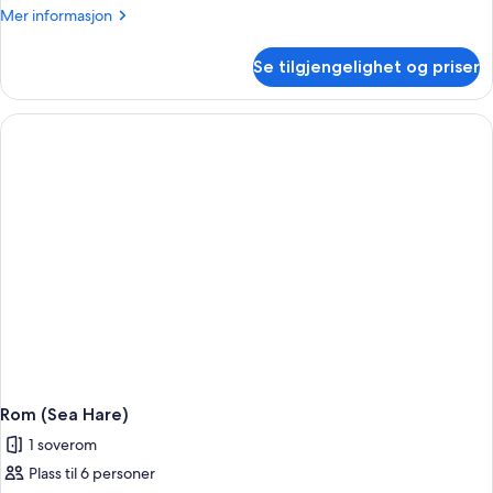
Mer
Mer informasjon
informasjon
om
Se tilgjengelighet og priser
Rom
(Loblolly)
Rom (Sea Hare)
1 soverom
Plass til 6 personer