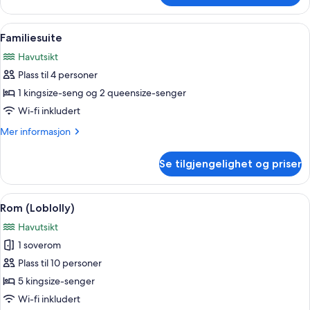
(Prestige)
Åpne
Minibar, safe på rommet, blendingsgar
3
Familiesuite
alle
Havutsikt
bildene
Plass til 4 personer
av
Familiesuite
1 kingsize-seng og 2 queensize-senger
Wi-fi inkludert
Mer
Mer informasjon
informasjon
om
Se tilgjengelighet og priser
Familiesuite
Åpne
Rom (Loblolly) | Bad | Dusj, toalettart
1
Rom (Loblolly)
alle
Havutsikt
bildene
1 soverom
av
Rom
Plass til 10 personer
(Loblolly)
5 kingsize-senger
Wi-fi inkludert