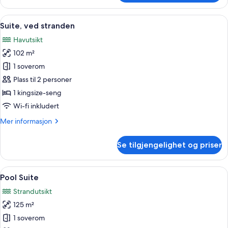
(Lazy
Lizard)
Åpne
Minibar, safe på rommet, blendingsgar
3
Suite, ved stranden
alle
Havutsikt
bildene
102 m²
av
Suite,
1 soverom
ved
Plass til 2 personer
stranden
1 kingsize-seng
Wi-fi inkludert
Mer
Mer informasjon
informasjon
om
Se tilgjengelighet og priser
Suite,
ved
stranden
Åpne
Pool Suite | Minibar, safe på rommet, 
4
Pool Suite
alle
Strandutsikt
bildene
125 m²
av
Pool
1 soverom