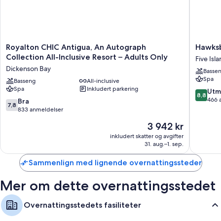
Royalton
Hawksbil
Royalton CHIC Antigua, An Autograph
Hawksb
CHIC
Resort
Collection All-Inclusive Resort – Adults Only
Five Isl
Antigua,
Antigua
Dickenson Bay
Basse
An
Five
Spa
Autograph
Basseng
All-inclusive
Islands
Spa
Inkludert parkering
Collection
Village
8.8
Utm
8,8
All-
av
466 
7.8
Bra
7,8
Inclusive
10,
av
833 anmeldelser
Resort
Utmerke
10,
Prisen
3 942 kr
–
466
Bra,
er
Adults
anmelde
833
inkludert skatter og avgifter
3 942 kr
Only
31. aug.–1. sep.
anmeldelser
Dickenson
Bay
Sammenlign med lignende overnattingssteder
Mer om dette overnattingsstedet
Overnattingsstedets fasiliteter