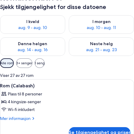
Sjekk tilgjengelighet for disse datoene
Sjekk tilgjengelighet for i kveld, aug. 9 - aug. 10
Sjekk tilgjengelighet for i mor
I kveld
I morgen
aug. 9 - aug. 10
aug. 10 - aug. 11
Sjekk tilgjengelighet for denne helgen, aug. 14 - aug. 16
Sjekk tilgjengelighet for neste
Denne helgen
Neste helg
aug. 14 - aug. 16
aug. 21 - aug. 23
Tilgjengelige
Alle rom
3+ senger
1 seng
filtre
for
Viser 27 av 27 rom
rom
Åpne
Rom (Calabash) | Minibar, safe på rom
2
Rom (Calabash)
alle
Plass til 8 personer
bildene
4 kingsize-senger
av
Rom
Wi-fi inkludert
(Calabash)
Mer
Mer informasjon
informasjon
om
Se tilgjengelighet og priser