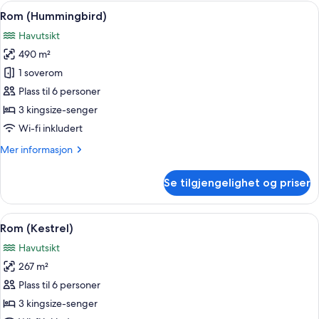
Åpne
Rom (Hummingbird) | Minibar, safe på
10
Rom (Hummingbird)
alle
Havutsikt
bildene
490 m²
av
Rom
1 soverom
(Hummingbird)
Plass til 6 personer
3 kingsize-senger
Wi-fi inkludert
Mer
Mer informasjon
informasjon
om
Se tilgjengelighet og priser
Rom
(Hummingbird)
Åpne
Rom (Kestrel) | Minibar, safe på romme
4
Rom (Kestrel)
alle
Havutsikt
bildene
267 m²
av
Rom
Plass til 6 personer
(Kestrel)
3 kingsize-senger