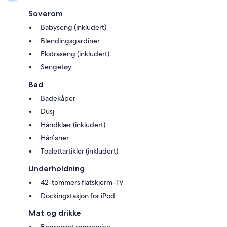
Soverom
Babyseng (inkludert)
Blendingsgardiner
Ekstraseng (inkludert)
Sengetøy
Bad
Badekåper
Dusj
Håndklær (inkludert)
Hårføner
Toalettartikler (inkludert)
Underholdning
42-tommers flatskjerm-TV
Dockingstasjon for iPod
Mat og drikke
Begrenset romservice