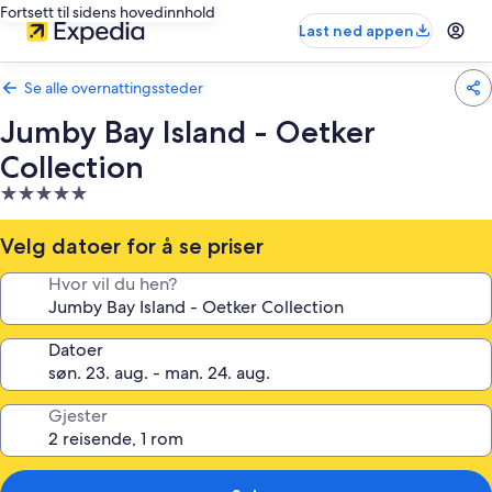
Fortsett til sidens hovedinnhold
Last ned appen
Se alle overnattingssteder
Jumby Bay Island - Oetker
Collection
Overnattingssted
med
5.0
Velg datoer for å se priser
stjerner
Hvor vil du hen?
Datoer
Gjester