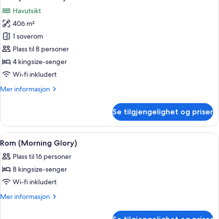
alle
Havutsikt
bildene
406 m²
av
Rom
1 soverom
(Sea
Plass til 8 personer
Breeze)
4 kingsize-senger
Wi-fi inkludert
Mer
Mer informasjon
informasjon
om
Se tilgjengelighet og priser
Rom
(Sea
Breeze)
Åpne
Rom (Morning Glory) | Privat basseng
1
Rom (Morning Glory)
alle
Plass til 16 personer
bildene
8 kingsize-senger
av
Rom
Wi-fi inkludert
(Morning
Mer
Mer informasjon
Glory)
informasjon
om