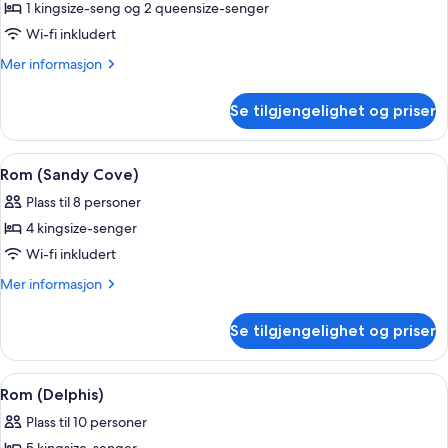
1 kingsize-seng og 2 queensize-senger
Wi-fi inkludert
Mer
Mer informasjon
informasjon
om
Se tilgjengelighet og priser
Rom
(Sea
Hare)
Åpne
Flatskjerm-TV
1
Rom (Sandy Cove)
alle
Plass til 8 personer
bildene
4 kingsize-senger
av
Rom
Wi-fi inkludert
(Sandy
Mer
Mer informasjon
Cove)
informasjon
om
Se tilgjengelighet og priser
Rom
(Sandy
Cove)
Åpne
Rom (Delphis) | Oppholdsområde | Fla
1
Rom (Delphis)
alle
Plass til 10 personer
bildene