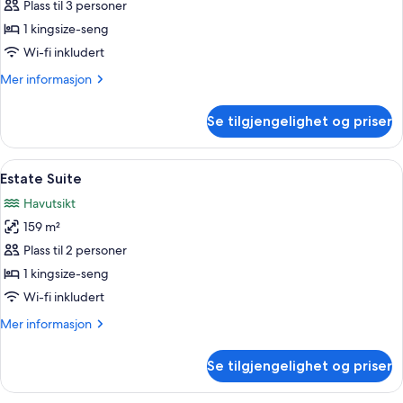
Suite
Plass til 3 personer
1 kingsize-seng
Wi-fi inkludert
Mer
Mer informasjon
informasjon
om
Se tilgjengelighet og priser
Pool
Suite
Åpne
Estate Suite | Minibar, safe på rommet
1
Estate Suite
alle
Havutsikt
bildene
159 m²
av
Estate
Plass til 2 personer
Suite
1 kingsize-seng
Wi-fi inkludert
Mer
Mer informasjon
informasjon
om
Se tilgjengelighet og priser
Estate
Suite