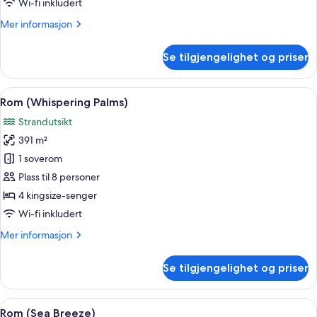
Wi-fi inkludert
Mer
Mer informasjon
informasjon
om
Se tilgjengelighet og priser
Rom
(Kestrel)
Åpne
Rom (Whispering Palms) | Minibar, saf
10
Rom (Whispering Palms)
alle
Strandutsikt
bildene
391 m²
av
Rom
1 soverom
(Whispering
Plass til 8 personer
Palms)
4 kingsize-senger
Wi-fi inkludert
Mer
Mer informasjon
informasjon
om
Se tilgjengelighet og priser
Rom
(Whispering
Palms)
Åpne
Rom (Sea Breeze) | Minibar, safe på r
4
Rom (Sea Breeze)