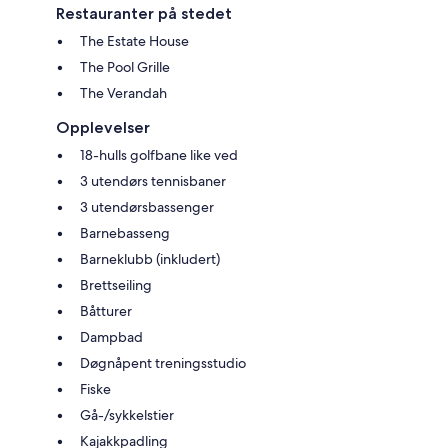
Restauranter på stedet
The Estate House
The Pool Grille
The Verandah
Opplevelser
18-hulls golfbane like ved
3 utendørs tennisbaner
3 utendørsbassenger
Barnebasseng
Barneklubb (inkludert)
Brettseiling
Båtturer
Dampbad
Døgnåpent treningsstudio
Fiske
Gå-/sykkelstier
Kajakkpadling