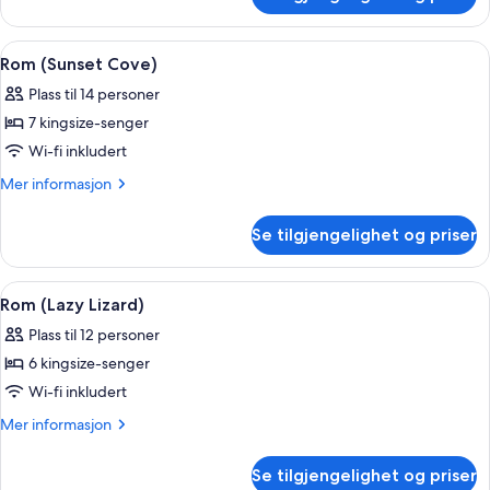
Rom
(Calabash)
Åpne
Flatskjerm-TV
1
Rom (Sunset Cove)
alle
Plass til 14 personer
bildene
7 kingsize-senger
av
Rom
Wi-fi inkludert
(Sunset
Mer
Mer informasjon
Cove)
informasjon
om
Se tilgjengelighet og priser
Rom
(Sunset
Cove)
Åpne
Rom (Lazy Lizard) | Spisestue
1
Rom (Lazy Lizard)
alle
Plass til 12 personer
bildene
6 kingsize-senger
av
Rom
Wi-fi inkludert
(Lazy
Mer
Mer informasjon
Lizard)
informasjon
om
Se tilgjengelighet og priser
Rom