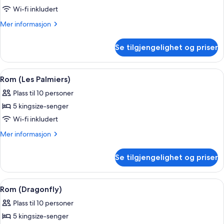
Rom
Wi-fi inkludert
(Oleander)
Mer
Mer informasjon
informasjon
om
Se tilgjengelighet og priser
Rom
(Oleander)
Åpne
Rom (Les Palmiers) | Privat basseng
1
Rom (Les Palmiers)
alle
Plass til 10 personer
bildene
5 kingsize-senger
av
Rom
Wi-fi inkludert
(Les
Mer
Mer informasjon
Palmiers)
informasjon
om
Se tilgjengelighet og priser
Rom
(Les
Palmiers)
Åpne
Rom (Dragonfly) | Oppholdsområde | 
1
Rom (Dragonfly)
alle
Plass til 10 personer
bildene
5 kingsize-senger
av