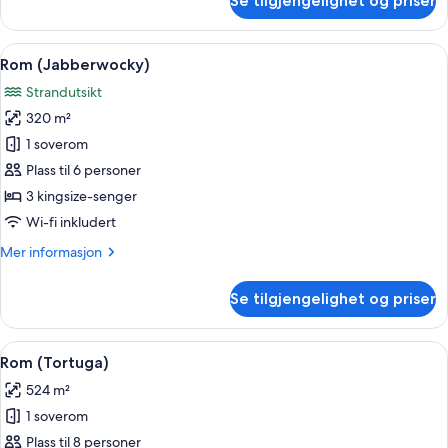
Se tilgjengelighet og priser
Rom
(Morning
Glory)
Åpne
Rom (Jabberwocky) | Oppholdsområde
2
Rom (Jabberwocky)
alle
Strandutsikt
bildene
320 m²
av
Rom
1 soverom
(Jabberwocky)
Plass til 6 personer
3 kingsize-senger
Wi-fi inkludert
Mer
Mer informasjon
informasjon
om
Se tilgjengelighet og priser
Rom
(Jabberwocky)
Åpne
Rom (Tortuga) | Minibar, safe på romm
8
Rom (Tortuga)
alle
524 m²
bildene
1 soverom
av
Rom
Plass til 8 personer