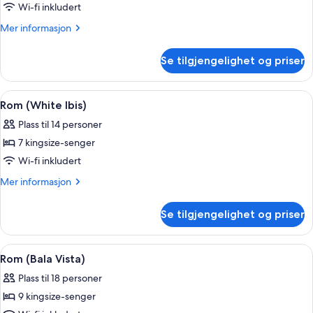
Rom
Wi-fi inkludert
(Dragonfly)
Mer
Mer informasjon
informasjon
om
Se tilgjengelighet og priser
Rom
(Dragonfly)
Åpne
Rom (White Ibis) | Oppholdsområde | 
1
Rom (White Ibis)
alle
Plass til 14 personer
bildene
7 kingsize-senger
av
Rom
Wi-fi inkludert
(White
Mer
Mer informasjon
Ibis)
informasjon
om
Se tilgjengelighet og priser
Rom
(White
Ibis)
Åpne
Rom (Bala Vista) | Minibar, safe på ro
5
Rom (Bala Vista)
alle
Plass til 18 personer
bildene
9 kingsize-senger
av