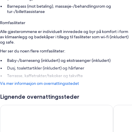
Barnepass (mot betaling), massasje-/behandlingsrom og
tur-/billettassistanse
Romfasiliteter
Alle gjesterommene er individuelt innredede og byr på komfort i form
av klimaanlegg og badekåper i tillegg til fasiliteter som wi-fi (inkludert)
og safe.
Her ser du noen flere romfasiliteter:
Baby-/barneseng (inkludert) og ekstrasenger (inkludert)
Dusj, toalettartikler (inkludert) og hårføner
Terrasse, kaffetrakter/tekoker og takvifte
Vis mer informasjon om overnattingsstedet
Lignende overnattingssteder
Royalton CHIC Antigua, An Autograph Collection All-Inclusive
Hawksbil