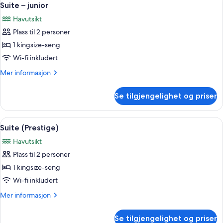
2
Plunge
Suite – junior
alle
Pool
Havutsikt
bildene
Plass til 2 personer
av
Suite
1 kingsize-seng
–
Wi-fi inkludert
junior
Mer
Mer informasjon
informasjon
om
Se tilgjengelighet og priser
Suite
–
junior
Åpne
Suite (Prestige) | Minibar, safe på rom
3
Suite (Prestige)
alle
Havutsikt
bildene
Plass til 2 personer
av
Suite
1 kingsize-seng
(Prestige)
Wi-fi inkludert
Mer
Mer informasjon
informasjon
om
Se tilgjengelighet og priser
Suite