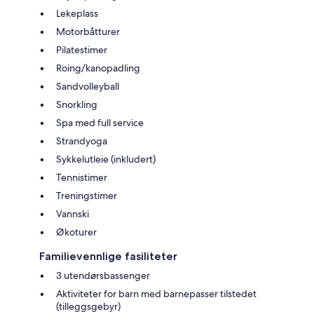
Lekeplass
Motorbåtturer
Pilatestimer
Roing/kanopadling
Sandvolleyball
Snorkling
Spa med full service
Strandyoga
Sykkelutleie (inkludert)
Tennistimer
Treningstimer
Vannski
Økoturer
Familievennlige fasiliteter
3 utendørsbassenger
Aktiviteter for barn med barnepasser tilstedet
(tilleggsgebyr)