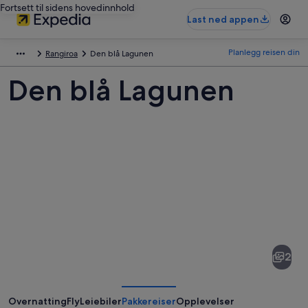
Fortsett til sidens hovedinnhold
Last ned appen
Planlegg reisen din
Rangiroa
Den blå Lagunen
Den blå Lagunen
Bilder
av
Den
2
blå
Lagunen
Overnatting
Fly
Leiebiler
Pakkereiser
Opplevelser