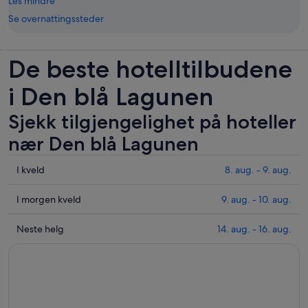
Les mindre
Se overnattingssteder
De beste hotelltilbudene
i Den blå Lagunen
Sjekk tilgjengelighet på hoteller
nær Den blå Lagunen
Sjekk
I kveld
8. aug. - 9. aug.
prisene
nær
Sjekk
I morgen kveld
9. aug. - 10. aug.
Den
prisene
blå
nær
Sjekk
Neste helg
14. aug. - 16. aug.
Lagunen
Den
prisene
for
blå
nær
i
Lagunen
Den
kveld,
for
blå
8.
i
Lagunen