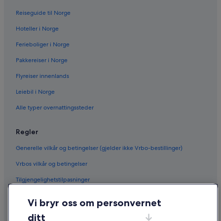
Reiseguide til Norge
Hoteller i Norge
Ferieboliger i Norge
Pakkereiser i Norge
Flyreiser innenlands
Leiebil i Norge
Alle typer overnattingssteder
Regler
Generelle vilkår og betingelser (gjelder ikke Vrbo-bestillinger)
Vrbos vilkår og betingelser
Tilgjengelighetstilpasninger
Personvern
Vi bryr oss om personvernet
Informasjonskapsler
ditt