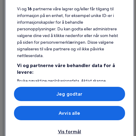
Generelle vilkår for bruk av nettstedet
Vi og
16
partnerne våre lagrer og/eller får tilgang til
Juridisk informasjon / kontakt oss
informasjon på en enhet, for eksempel unike ID-er i
informasjonskapsler for å behandle
Retningslinjer for innhold og rapportering av innhold
personopplysninger. Du kan godta eller administrere
valgene dine ved å klikke nedenfor eller når som helst
Hjelp
på siden for personvernerklæringen. Disse valgene
Kontakt oss
signaliseres til våre partnere og vil ikke påvirke
nettleserdata.
Avbestille eller endre bestillingen
Vi og partnerne våre behandler data for å
Refusjonsprosessen og tidsrammer for refusjon
levere:
Å bestille flyreise med et tilgodebeløp
Bruke nøyaktige geolokasjonsdata. Aktivt skanne
enhetsegenskaper for identifikasjon. Lagre og/eller få
Internasjonale reisedokumenter
tilgang til informasjon på en enhet. Personlig tilpasset
Jeg godtar
annonsering og innhold, annonsering- og
innholdsmåling, publikumsundersøkelser og
tjenesteutvikling.
Avvis alle
Liste over partnere (leverandører)
© 2026 Expedia, Inc., et Expedia Group-selskap. Med enerett. Expedia
og flylogoen er varemerker eller registrerte varemerker som tilhører
Expedia, Inc.
Vis formål