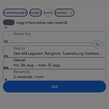
Overnatting lagt til
Fly lagt til
Leiebil
Economy
Den blå Lagunen
Legg til flere datoer eller reisemål
Reiser fra
Skal til
Den blå Lagunen, Rangiroa, Tuamotu og Gambier-øyen
Datoer
fre. 28. aug. - man. 31. aug.
Reisende
2 reisende, 1 rom
Søk
Se på kartet