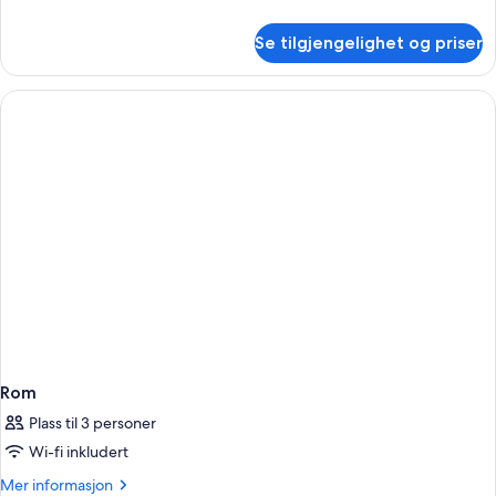
informasjon
om
Se tilgjengelighet og priser
Suite
–
junior
(Executive)
Rom
Plass til 3 personer
Wi-fi inkludert
Mer
Mer informasjon