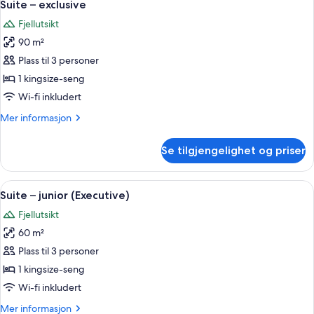
42
Suite – exclusive
alle
Fjellutsikt
bildene
90 m²
av
Suite
Plass til 3 personer
–
1 kingsize-seng
exclusive
Wi-fi inkludert
Mer
Mer informasjon
informasjon
om
Se tilgjengelighet og priser
Suite
–
exclusive
Åpne
Suite – junior (Executive) | Sengetøy 
21
Suite – junior (Executive)
alle
Fjellutsikt
bildene
60 m²
av
Suite
Plass til 3 personer
–
1 kingsize-seng
junior
Wi-fi inkludert
(Executive)
Mer
Mer informasjon