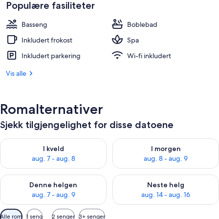
er
Populære fasiliteter
21 856 kr
Basseng
Boblebad
Inkludert frokost
Spa
Inkludert parkering
Wi-fi inkludert
Vis alle
Romalternativer
Sjekk tilgjengelighet for disse datoene
Sjekk tilgjengelighet for i kveld, aug. 7 - aug. 8
Sjekk tilgjengelighet for i mor
I kveld
I morgen
aug. 7 - aug. 8
aug. 8 - aug. 9
Sjekk tilgjengelighet for denne helgen, aug. 7 - aug. 9
Sjekk tilgjengelighet for neste 
Denne helgen
Neste helg
aug. 7 - aug. 9
aug. 14 - aug. 16
Tilgjengelige
Alle rom
1 seng
2 senger
3+ senger