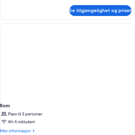
informasjon
om
Se tilgjengelighet og priser
Rom
Rom
Plass til 3 personer
Wi-fi inkludert
Mer
Mer informasjon