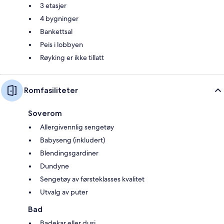
3 etasjer
4 bygninger
Bankettsal
Peis i lobbyen
Røyking er ikke tillatt
Romfasiliteter
Soverom
Allergivennlig sengetøy
Babyseng (inkludert)
Blendingsgardiner
Dundyne
Sengetøy av førsteklasses kvalitet
Utvalg av puter
Bad
Badekar eller dusj