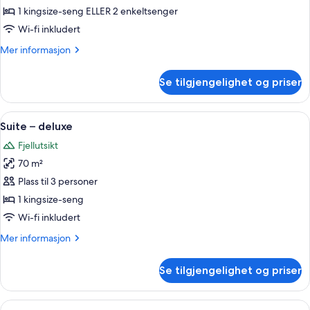
–
1 kingsize-seng ELLER 2 enkeltsenger
deluxe
Wi-fi inkludert
Mer
Mer informasjon
informasjon
om
Se tilgjengelighet og priser
Dobbeltrom
–
deluxe
Åpne
Suite – deluxe | Sengetøy av topp kva
22
Suite – deluxe
alle
Fjellutsikt
bildene
70 m²
av
Suite
Plass til 3 personer
–
1 kingsize-seng
deluxe
Wi-fi inkludert
Mer
Mer informasjon
informasjon
om
Se tilgjengelighet og priser
Suite
–
deluxe
Åpne
Suite – exclusive | Sengetøy av topp 