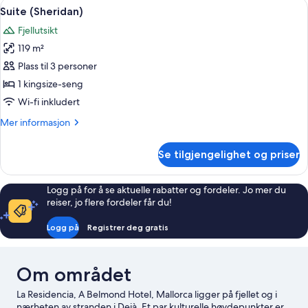
Åpne
Suite (Sheridan) | Sengetøy av topp k
21
Suite (Sheridan)
alle
Fjellutsikt
bildene
119 m²
av
Suite
Plass til 3 personer
(Sheridan)
1 kingsize-seng
Wi-fi inkludert
Mer
Mer informasjon
informasjon
om
Se tilgjengelighet og priser
Suite
(Sheridan)
Logg på for å se aktuelle rabatter og fordeler. Jo mer du
reiser, jo flere fordeler får du!
Logg på
Registrer deg gratis
Om området
La Residencia, A Belmond Hotel, Mallorca ligger på fjellet og i
nærheten av stranden i Deià. Et par kulturelle høydepunkter er