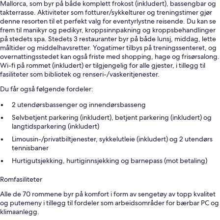
Mallorca, som byr på både komplett frokost (inkludert), bassengbar og
takterrasse. Aktiviteter som fotturer/sykkelturer og treningstimer gjør
denne resorten til et perfekt valg for eventyrlystne reisende. Du kan se
frem til manikyr og pedikyr, kroppsinnpakning og kroppsbehandlinger
på stedets spa. Stedets 3 restauranter byr på både lunsj, middag, lette
måltider og middelhavsretter. Yogatimer tilbys på treningssenteret, og
overnattingsstedet kan også friste med shopping, hage og frisørsalong.
Wi-fi på rommet (inkludert) er tilgjengelig for alle gjester, i tillegg til
fasiliteter som bibliotek og renseri-/vaskeritjenester.
Du får også følgende fordeler:
2 utendørsbassenger og innendørsbasseng
Selvbetjent parkering (inkludert), betjent parkering (inkludert) og
langtidsparkering (inkludert)
Limousin-/privatbiltjenester, sykkelutleie (inkludert) og 2 utendørs
tennisbaner
Hurtigutsjekking, hurtiginnsjekking og barnepass (mot betaling)
Romfasiliteter
Alle de 70 rommene byr på komfort i form av sengetøy av topp kvalitet
og putemeny i tillegg til fordeler som arbeidsområder for bærbar PC og
klimaanlegg.