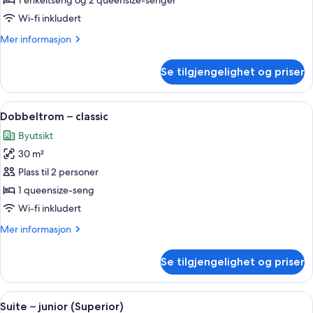
1 enkeltseng og 2 queensize-senger
Graves)
Wi-fi inkludert
Mer
Mer informasjon
informasjon
om
Se tilgjengelighet og priser
Villa
(Robert
Graves)
Åpne
Dobbeltrom – classic | Sengetøy av to
19
Dobbeltrom – classic
alle
Byutsikt
bildene
30 m²
av
Dobbeltrom
Plass til 2 personer
–
1 queensize-seng
classic
Wi-fi inkludert
Mer
Mer informasjon
informasjon
om
Se tilgjengelighet og priser
Dobbeltrom
–
classic
Åpne
Suite – junior (Superior) | Sengetøy a
14
Suite – junior (Superior)