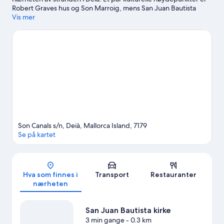
Robert Graves hus og Son Marroig, mens San Juan Bautista
kirke og Frederic Chopin er noen av landemerkene i området.
Vis mer
Reiser du med barn? Da bør du ikke gå glipp av Ferrocarril de
Sollér jernbanestasjon og Ecovinyassa. Området byr på
vannaktiviteter som fridykking, snorkling og brettseiling, men
du kan også oppleve den flotte naturen gjennom turer til fots
eller med sykkel.
Se vår reiseguide til Deià
Se flere resorter i Deià
Son Canals s/n, Deià, Mallorca Island, 7179
Se på kartet
Kart
Hva som finnes i
Transport
Restauranter
nærheten
San Juan Bautista kirke
3 min gange
- 0.3 km