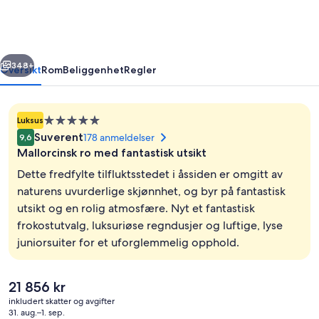
Belmond
Hotel,
Mallorca
rige
Neste
348+
Oversikt
Rom
Beliggenhet
Regler
Overnattingssted
Luksus
med
Suverent
178 anmeldelser
9,6
5.0
Mallorcinsk ro med fantastisk utsikt
stjerner
Dette fredfylte tilfluktsstedet i åssiden er omgitt av
naturens uvurderlige skjønnhet, og byr på fantastisk
utsikt og en rolig atmosfære. Nyt et fantastisk
Luftbilde
frokostutvalg, luksuriøse regndusjer og luftige, lyse
juniorsuiter for et uforglemmelig opphold.
Den
21 856 kr
nåværende
inkludert skatter og avgifter
prisen
31. aug.–1. sep.