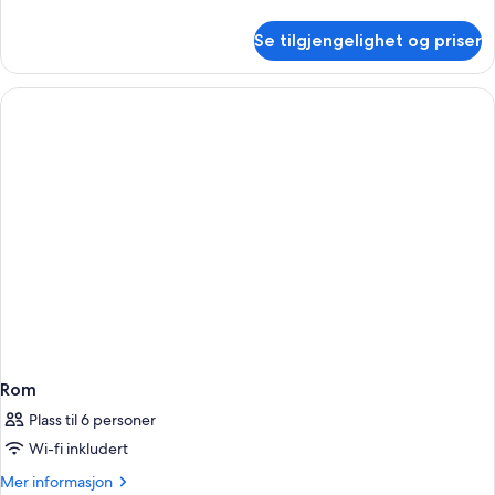
informasjon
om
Se tilgjengelighet og priser
Rom
Rom
Plass til 6 personer
Wi-fi inkludert
Mer
Mer informasjon