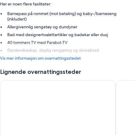
Her er noen flere fasiliteter:
Barnepass på rommet (mot betaling) og baby-/barneseng
(inkludert)
Allergivennlig sengetøy og dundyner
Bad med designertoalettartikler og badekar eller dusj
40 tommers TV med Parabol-TV
Garderobeskap, daglig rengjøring og skrivebord
Vis mer informasjon om overnattingsstedet
Lignende overnattingssteder
Palma Riad
Can Simo