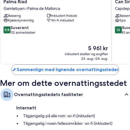
Palma
Can
Palma Riad
Can Si
Riad
Simonet
Gamlebyen i Palma de Mallorca
Capdep
Gamlebyen
Hotel
Basseng
Inkludert frokost
Basse
i
-
Kjæledyrvennlig
Wi-fi inkludert
Spa
Palma
Adults
de
Only
9.8
10.0
Suverent
Suv
9,8
10
Mallorca
Capdep
av
av
112 anmeldelser
81 a
10,
10,
Suverent,
Suveren
Prisen
5 961 kr
112
81
er
anmeldelser
anmelde
inkludert skatter og avgifter
5 961 kr
23. aug.–24. aug.
Sammenlign med lignende overnattingssteder
Mer om dette overnattingsstedet
Overnattingsstedets fasiliteter
Internett
Tilgjengelig på alle rom: wi-fi (inkludert)
Tilgjengelig i noen fellesområder: wi-fi (inkludert)