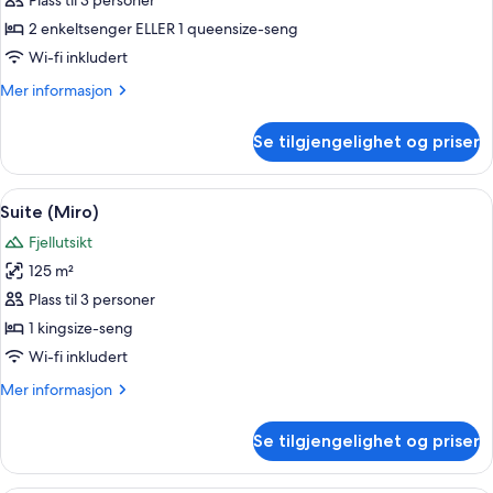
Suite
Plass til 3 personer
–
2 enkeltsenger ELLER 1 queensize-seng
junior
Wi-fi inkludert
Mer
Mer informasjon
informasjon
om
Se tilgjengelighet og priser
Suite
–
junior
Åpne
Suite (Miro) | Sengetøy av topp kvali
20
Suite (Miro)
alle
Fjellutsikt
bildene
125 m²
av
Suite
Plass til 3 personer
(Miro)
1 kingsize-seng
Wi-fi inkludert
Mer
Mer informasjon
informasjon
om
Se tilgjengelighet og priser
Suite
(Miro)