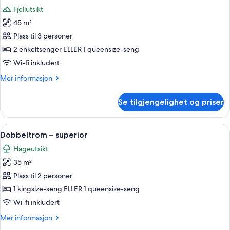
alle
Fjellutsikt
bildene
45 m²
av
Suite
Plass til 3 personer
–
2 enkeltsenger ELLER 1 queensize-seng
junior
Wi-fi inkludert
(Superior)
Mer
Mer informasjon
informasjon
om
Se tilgjengelighet og priser
Suite
–
junior
Åpne
Dobbeltrom – superior | Sengetøy av 
18
(Superior)
Dobbeltrom – superior
alle
Hageutsikt
bildene
35 m²
av
Dobbeltrom
Plass til 2 personer
–
1 kingsize-seng ELLER 1 queensize-seng
superior
Wi-fi inkludert
Mer
Mer informasjon
informasjon