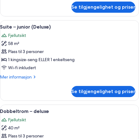
om
Se tilgjengelighet og priser
Dobbeltrom
–
superior
Åpne
Suite – junior (Deluxe) | Sengetøy av
15
Suite – junior (Deluxe)
alle
Fjellutsikt
bildene
58 m²
av
Suite
Plass til 3 personer
–
1 kingsize-seng ELLER 1 enkeltseng
junior
Wi-fi inkludert
(Deluxe)
Mer
Mer informasjon
informasjon
om
Se tilgjengelighet og priser
Suite
–
junior
Åpne
Dobbeltrom – deluxe | Sengetøy av to
11
(Deluxe)
Dobbeltrom – deluxe
alle
Fjellutsikt
bildene
40 m²
av
Dobbeltrom
Plass til 3 personer