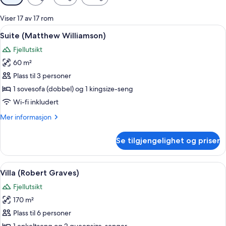
filtre
for
Viser 17 av 17 rom
rom
Åpne
Suite (Matthew Williamson) | Sengetø
27
Suite (Matthew Williamson)
alle
Fjellutsikt
bildene
60 m²
av
Suite
Plass til 3 personer
(Matthew
1 sovesofa (dobbel) og 1 kingsize-seng
Williamson)
Wi-fi inkludert
Mer
Mer informasjon
informasjon
om
Se tilgjengelighet og priser
Suite
(Matthew
Williamson)
Åpne
Villa (Robert Graves) | Sengetøy av t
29
Villa (Robert Graves)
alle
Fjellutsikt
bildene
170 m²
av
Villa
Plass til 6 personer
(Robert