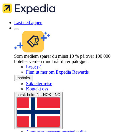
Last ned appen
Som medlem sparer du minst 10 % på over 100 000
hoteller verden rundt når du er pålogget.
Logg på
Finn ut mer om Expedia Rewards
Innboks
Søk etter reise
Kontakt oss
norsk bokmål · NOK · NO
Annonser overnattingsstedet ditt