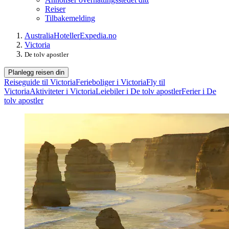
Reiser
Tilbakemelding
Australia
Hoteller
Expedia.no
Victoria
De tolv apostler
Planlegg reisen din
Reiseguide til Victoria
Ferieboliger i Victoria
Fly til
Victoria
Aktiviteter i Victoria
Leiebiler i De tolv apostler
Ferier i De
tolv apostler