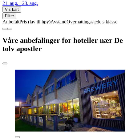
21. aug. - 23. aug.
Vis kart
Filtre
Anbefalt
Pris (lav til høy)
Avstand
Overnattingsstedets klasse
Våre anbefalinger for hoteller nær De
tolv apostler