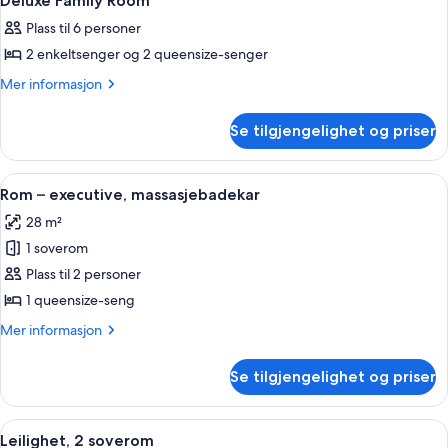
Deluxe Family Room
alle
Plass til 6 personer
bildene
2 enkeltsenger og 2 queensize-senger
av
Deluxe
Mer
Mer informasjon
informasjon
Family
om
Room
Se tilgjengelighet og priser
Deluxe
Family
Room
Åpne
Rom – executive, massasjebadekar | Ble
8
Rom – executive, massasjebadekar
alle
28 m²
bildene
1 soverom
av
Rom
Plass til 2 personer
–
1 queensize-seng
executive,
Mer
Mer informasjon
massasjebadekar
informasjon
om
Se tilgjengelighet og priser
Rom
–
executive,
Åpne
Leilighet, 2 soverom | Oppholdsområd
10
massasjebadekar
Leilighet, 2 soverom