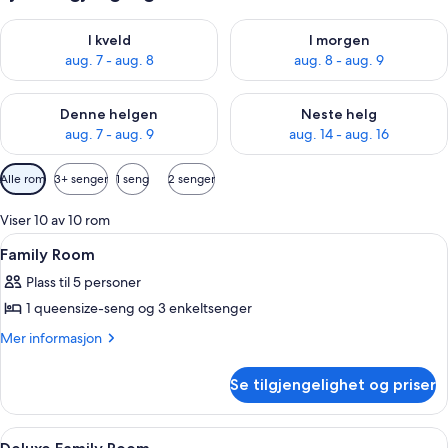
Sjekk tilgjengelighet for i kveld, aug. 7 - aug. 8
Sjekk tilgjengelighet for i mor
I kveld
I morgen
aug. 7 - aug. 8
aug. 8 - aug. 9
Sjekk tilgjengelighet for denne helgen, aug. 7 - aug. 9
Sjekk tilgjengelighet for neste 
Denne helgen
Neste helg
aug. 7 - aug. 9
aug. 14 - aug. 16
Tilgjengelige
Alle rom
3+ senger
1 seng
2 senger
filtre
for
Viser 10 av 10 rom
rom
Åpne
Blendingsgardiner, lydisolert, strykeje
4
Family Room
alle
Plass til 5 personer
bildene
1 queensize-seng og 3 enkeltsenger
av
Family
Mer
Mer informasjon
informasjon
Room
om
Se tilgjengelighet og priser
Family
Room
Åpne
Blendingsgardiner, lydisolert, strykeje
2