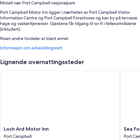
Motell nær Port Campbell nasjonalpark
Port Campbell Motor Inn ligger i nærheten av Port Campbell Visitor
Information Centre og Port Campbell Foreshores og kan by på terrasse,
hage og vaskeritjenester. Gjestene får tilgang til wi-fi i fellesområdene
(inkludert).
Noen andre fordeler er blant annet
Informasjon om avbestillingsrett
Sesongbasert utendørsbasseng
Selvbetjent parkering (inkludert)
Lignende overnattingssteder
Hurtigutsjekking, hurtiginnsjekking og røykfritt område
Tur-/billettassistanse, bagasjeoppbevaring og griller
Loch Ard Motor Inn
Sea Foam
I anmeldelsene fra gjestene snakker mange varmt om den vennlige
betjeningen
Romfasiliteter
Alle gjesterommene er individuelt innredede og kan skilte med komfort
som klimaanlegg i tillegg til fasiliteter som lydisolering. Mange av
gjestene snakker varmt om overnattingsstedets rene rom i
anmeldelsene sine.
Loch
Sea
Loch Ard Motor Inn
Sea Fo
Ard
Foam
Her ser du noen flere romfasiliteter:
Port Campbell
Port Ca
Motor
Villas