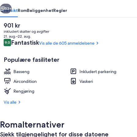
rige
Neste
53+
Oversikt
Rom
Beliggenhet
Regler
Den
901 kr
nåværende
inkludert skatter og avgifter
prisen
21. aug.–22. aug.
er
Anmeldelser
Fantastisk
9,0
Vis alle de 605 anmeldelsene
9,0 av 10 –
901 kr
Populære fasiliteter
Basseng
Inkludert parkering
Leilighet – deluxe, 2 soverom | Opph
Aircondition
Vaskeri
Rengjøring
Vis alle
Romalternativer
Sjekk tilgjengelighet for disse datoene