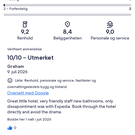
327
6
Bra.
på
av
−
Rangering
2 – Forferdelig
2
231
4
totalt
Grei.
på
av
−
605
40
2
totalt
Dårlig.
anmeldelser.
av
−
605
5
9,2
8,4
9,0
totalt
Forferdelig.
anmeldelser.
av
Renhold
Beliggenheten
Personale og service
605
2
totalt
Anmeldelser
anmeldelser.
av
Verifisert anmeldelse
605
totalt
anmeldelser.
10/10 – Utmerket
605
anmeldelser.
Graham
9. juli 2026
Likte: Renhold, personale og service, fasiliteter og
overnattingsstedets bygg og tilstand
Oversett med Google
Great little hotel, very friendly staff new bathrooms, only
dissapointment was with Expedia. Book through the hotel
directly and avoid the drama.
Bodde her 1 natt i juli 2026
0