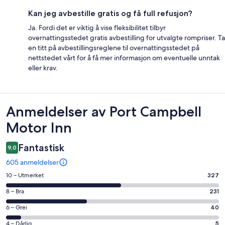
Kan jeg avbestille gratis og få full refusjon?
Ja. Fordi det er viktig å vise fleksibilitet tilbyr
overnattingsstedet gratis avbestilling for utvalgte rompriser. Ta
en titt på avbestillingsreglene til overnattingsstedet på
nettstedet vårt for å få mer informasjon om eventuelle unntak
eller krav.
Anmeldelser
Anmeldelser av Port Campbell
Motor Inn
Fantastisk
9,0
605 anmeldelser
Rangering
10 – Utmerket
327
på
Rangering
8 – Bra
231
10
på
−
Rangering
6 – Grei
40
8
Utmerket.
på
−
Rangering
4 – Dårlig
5