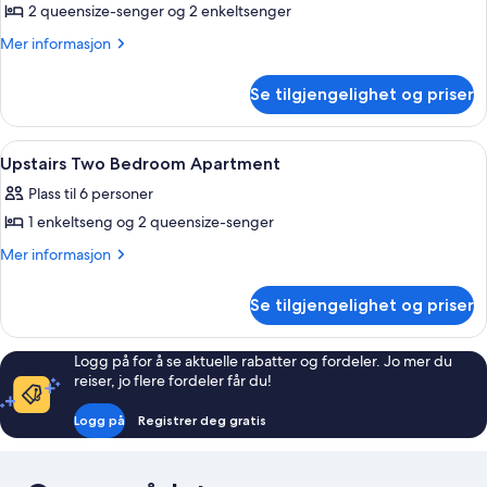
2 queensize-senger og 2 enkeltsenger
Mer
Mer informasjon
informasjon
om
Se tilgjengelighet og priser
Familieleilighet
Åpne
Blendingsgardiner, lydisolert, strykeje
9
Upstairs Two Bedroom Apartment
alle
Plass til 6 personer
bildene
1 enkeltseng og 2 queensize-senger
av
Upstairs
Mer
Mer informasjon
informasjon
Two
om
Bedroom
Se tilgjengelighet og priser
Upstairs
Apartment
Two
Bedroom
Logg på for å se aktuelle rabatter og fordeler. Jo mer du
Apartment
reiser, jo flere fordeler får du!
Logg på
Registrer deg gratis