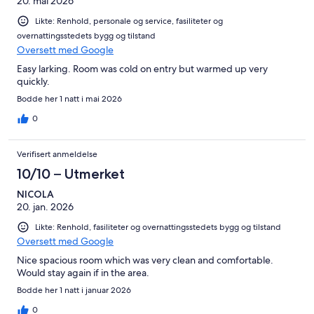
20. mai 2026
Likte: Renhold, personale og service, fasiliteter og
overnattingsstedets bygg og tilstand
Oversett med Google
Easy larking. Room was cold on entry but warmed up very
quickly.
Bodde her 1 natt i mai 2026
0
Verifisert anmeldelse
10/10 – Utmerket
NICOLA
20. jan. 2026
Likte: Renhold, fasiliteter og overnattingsstedets bygg og tilstand
Oversett med Google
Nice spacious room which was very clean and comfortable.
Would stay again if in the area.
Bodde her 1 natt i januar 2026
0