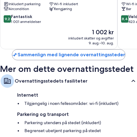
Bad med dusj og toalettartikler (inkludert)
Inkludert parkering
Wi-fi inkludert
Wi-fi 
Inn
Port
Aircondition
Rengjøring
Bar
Port
Campbel
Terrasse, kjøleskap og mikrobølgeovn
Campbell
9.2
8.4
Fantastisk
Veld
9,2
8,4
av
av
1 001 anmeldelser
423 
10,
10,
Prisen
1 002 kr
Fantastisk,
Veldig
er
1 001
bra,
inkludert skatter og avgifter
1 002 kr
9. aug.–10. aug.
anmeldelser
423
anmelde
Sammenlign med lignende overnattingssteder
Mer om dette overnattingsstedet
Overnattingsstedets fasiliteter
Internett
Tilgjengelig i noen fellesområder: wi-fi (inkludert)
Parkering og transport
Parkering utendørs på stedet (inkludert)
Begrenset ubetjent parkering på stedet