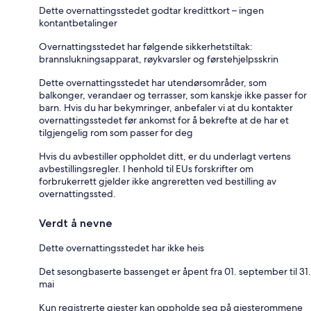
Dette overnattingsstedet godtar kredittkort – ingen
kontantbetalinger
Overnattingsstedet har følgende sikkerhetstiltak:
brannslukningsapparat, røykvarsler og førstehjelpsskrin
Dette overnattingsstedet har utendørsområder, som
balkonger, verandaer og terrasser, som kanskje ikke passer for
barn. Hvis du har bekymringer, anbefaler vi at du kontakter
overnattingsstedet før ankomst for å bekrefte at de har et
tilgjengelig rom som passer for deg
Hvis du avbestiller oppholdet ditt, er du underlagt vertens
avbestillingsregler. I henhold til EUs forskrifter om
forbrukerrett gjelder ikke angreretten ved bestilling av
overnattingssted.
Verdt å nevne
Dette overnattingsstedet har ikke heis
Det sesongbaserte bassenget er åpent fra 01. september til 31.
mai
Kun registrerte gjester kan oppholde seg på gjesterommene