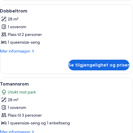
soverom
Åpne
Dobbeltrom | Blendingsgardiner, lydiso
8
Dobbeltrom
alle
28 m²
bildene
1 soverom
av
Dobbeltrom
Plass til 2 personer
1 queensize-seng
Mer
Mer informasjon
informasjon
om
Se tilgjengelighet og priser
Dobbeltrom
Åpne
Tomannsrom | Blendingsgardiner, lydiso
8
Tomannsrom
alle
Utsikt mot park
bildene
28 m²
av
Tomannsrom
1 soverom
Plass til 3 personer
1 queensize-seng og 1 enkeltseng
Mer
Mer informasjon