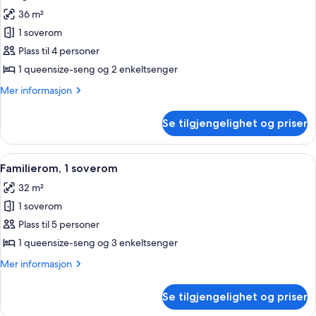
alle
36 m²
bildene
1 soverom
av
Leilighet,
Plass til 4 personer
2
1 queensize-seng og 2 enkeltsenger
soverom
Mer
Mer informasjon
informasjon
om
Se tilgjengelighet og priser
Leilighet,
2
soverom
Åpne
Familierom, 1 soverom | Blendingsgardin
8
Familierom, 1 soverom
alle
32 m²
bildene
1 soverom
av
Familierom,
Plass til 5 personer
1
1 queensize-seng og 3 enkeltsenger
soverom
Mer
Mer informasjon
informasjon
om
Se tilgjengelighet og priser
Familierom,
1