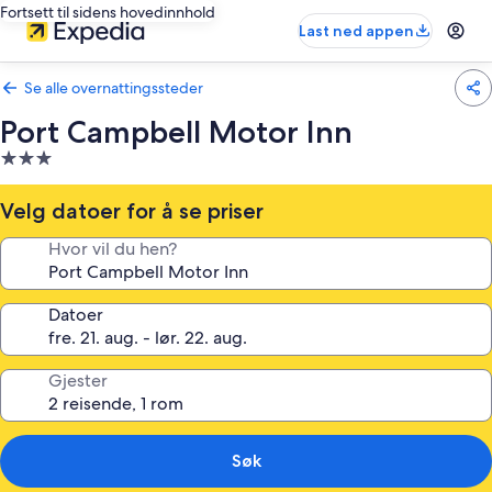
Fortsett til sidens hovedinnhold
Last ned appen
Se alle overnattingssteder
Port Campbell Motor Inn
Overnattingssted
med
3.0
Velg datoer for å se priser
stjerner
Hvor vil du hen?
Datoer
Gjester
Søk