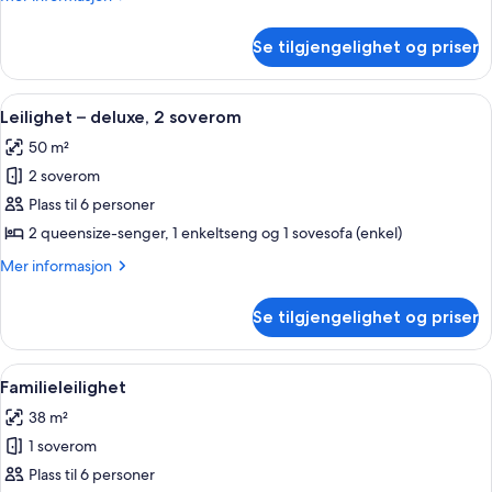
informasjon
om
Se tilgjengelighet og priser
Tomannsrom
Åpne
Leilighet – deluxe, 2 soverom | Blendin
12
Leilighet – deluxe, 2 soverom
alle
50 m²
bildene
2 soverom
av
Leilighet
Plass til 6 personer
–
2 queensize-senger, 1 enkeltseng og 1 sovesofa (enkel)
deluxe,
Mer
Mer informasjon
2
informasjon
soverom
om
Se tilgjengelighet og priser
Leilighet
–
deluxe,
Åpne
Familieleilighet | Blendingsgardiner, l
7
2
Familieleilighet
alle
soverom
38 m²
bildene
1 soverom
av
Familieleilighet
Plass til 6 personer