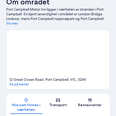
Om området
Port Campbell Motor Inn ligger i nærheten av stranden i Port
Campbell. En kjent severdighet i området er London Bridge
Lookout, mens Port Campbell nasjonalpark og Port Campbell
Foreshores kan friste med vakre omgivelser. Port Campbell
Vis mer
Visitor Information Centre og Loch Ard Gorge er to andre
anbefalte steder å besøke. Fridykking og snorkling er blant de
aktivitetene du kan bli med på her. Du kan dessuten oppleve
naturen i området gjennom økoturer og turer til fots eller med
sykkel.
Se vår reiseguide til Port Campbell
Se flere moteller i Port Campbell
12 Great Ocean Road, Port Campbell, VIC, 3269
Se på kartet
Kart
Hva som finnes i
Transport
Restauranter
nærheten