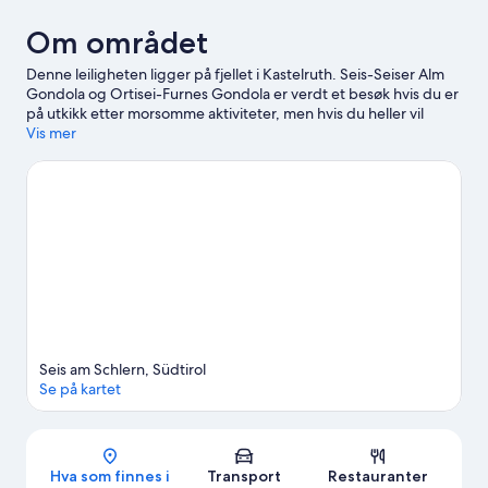
Om området
Denne leiligheten ligger på fjellet i Kastelruth. Seis-Seiser Alm
Gondola og Ortisei-Furnes Gondola er verdt et besøk hvis du er
på utkikk etter morsomme aktiviteter, men hvis du heller vil
oppleve vakre naturomgivelser, kan du dra til Dolomittene og
Vis mer
Val Gardena. Reiser du med barn? Da bør du ikke gå glipp av
Luis Trenker kultursenter. Du kan også se om det skjer noe
spennende på Druze stadion.
Se vår reiseguide til Kastelruth
Se flere leiligheter i Kastelruth
Seis am Schlern, Südtirol
Se på kartet
Kart
Hva som finnes i
Transport
Restauranter