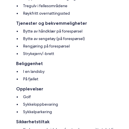
Tregulv i fellesområdene
Røykfritt overnattingssted
Tjenester og bekvemmeligheter
Bytte av håndklær på forespørsel
Bytte av sengetøy (på forespørsel)
Rengjøring på forespørsel
Strykejern/-brett
Beliggenhet
I en landsby
På fjellet
Opplevelser
Golf
Sykkeloppbevaring
Sykkelparkering
Sikkerhetstiltak