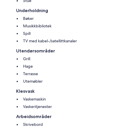
Stue
Underholdning
Bøker
Musikkbibliotek
Spill
TV med kabel-/satellittkanaler
Utendørsområder
Grill
Hage
Terrasse
Utemøbler
Klesvask
Vaskemaskin
Vaskeritjenester
Arbeidsområder
Skrivebord