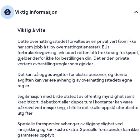
Viktig informasjon
Viktig å vite
Dette overnattingsstedet forvaltes av en privat vert (som ikke
har som jobb å tilby overnattingstjenester). EUs
forbrukerlovgivning, inkludert retten til å trekke seg fra kjøpet,
gjelder derfor ikke for bestillingen din. Det er den private
vertens avbestillingsregler som gjelder.
Det kan pålegges avgifter for ekstra personer, og denne
avgiften kan variere avhengig av overnattingsstedets egne
regler
Legitimasjon med bilde utstedt av offentlig myndighet samt
kredittkort, debetkort eller depositum i kontanter kan være
påkrevd ved innsjekking, i tilfelle det skulle oppstå uforutsette
utgifter
Spesielle forespørsler avhenger av tilgjengelighet ved
innsjekking og kan koste ekstra. Spesielle forespørsler kan ikke
garanteres oppfylt