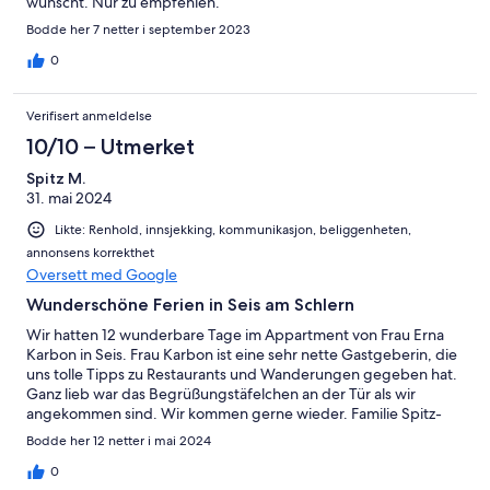
wünscht. Nur zu empfehlen.
Bodde her 7 netter i september 2023
0
Verifisert anmeldelse
10/10 – Utmerket
Spitz M.
31. mai 2024
Likte: Renhold, innsjekking, kommunikasjon, beliggenheten,
annonsens korrekthet
Oversett med Google
Wunderschöne Ferien in Seis am Schlern
Wir hatten 12 wunderbare Tage im Appartment von Frau Erna
Karbon in Seis. Frau Karbon ist eine sehr nette Gastgeberin, die
uns tolle Tipps zu Restaurants und Wanderungen gegeben hat.
Ganz lieb war das Begrüßungstäfelchen an der Tür als wir
angekommen sind. Wir kommen gerne wieder. Familie Spitz-
Eberz
Bodde her 12 netter i mai 2024
0