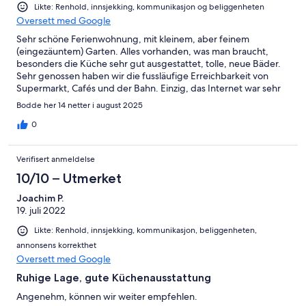
Likte: Renhold, innsjekking, kommunikasjon og beliggenheten
Oversett med Google
Sehr schöne Ferienwohnung, mit kleinem, aber feinem
(eingezäuntem) Garten. Alles vorhanden, was man braucht,
besonders die Küche sehr gut ausgestattet, tolle, neue Bäder.
Sehr genossen haben wir die fussläufige Erreichbarkeit von
Supermarkt, Cafés und der Bahn. Einzig, das Internet war sehr
langsam und hatte viele Ausfälle.
Bodde her 14 netter i august 2025
0
Verifisert anmeldelse
10/10 – Utmerket
Joachim P.
19. juli 2022
Likte: Renhold, innsjekking, kommunikasjon, beliggenheten,
annonsens korrekthet
Oversett med Google
Ruhige Lage, gute Küchenausstattung
Angenehm, können wir weiter empfehlen.