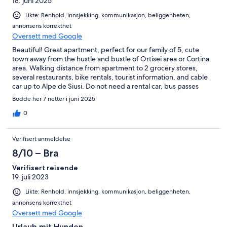
18. juni 2025
Likte: Renhold, innsjekking, kommunikasjon, beliggenheten,
annonsens korrekthet
Oversett med Google
Beautiful! Great apartment, perfect for our family of 5, cute
town away from the hustle and bustle of Ortisei area or Cortina
area. Walking distance from apartment to 2 grocery stores,
several restaurants, bike rentals, tourist information, and cable
car up to Alpe de Siusi. Do not need a rental car, bus passes
from Erna are perfect to visit other towns close by like
Bodde her 7 netter i juni 2025
Castelrotto, Ortisei and Val Gardenia with the numerous access
to gondolas and hiking trails. Rental car only necessary to travel
0
farther distances to Cortina and beyond. The apartment was
comfortable, clean, and well equipped. We loved it and would
Verifisert anmeldelse
definitely stay again!
8/10 – Bra
Verifisert reisende
19. juli 2023
Likte: Renhold, innsjekking, kommunikasjon, beliggenheten,
annonsens korrekthet
Oversett med Google
Urlaub mit Hunden