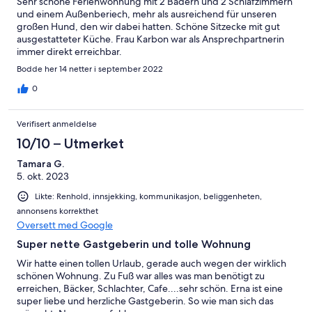
Sehr schöne Ferienwohnung mit 2 Bädern und 2 Schlafzimmern
und einem Außenberiech, mehr als ausreichend für unseren
großen Hund, den wir dabei hatten. Schöne Sitzecke mit gut
ausgestatteter Küche. Frau Karbon war als Ansprechpartnerin
immer direkt erreichbar.
Bodde her 14 netter i september 2022
0
Verifisert anmeldelse
10/10 – Utmerket
Tamara G.
5. okt. 2023
Likte: Renhold, innsjekking, kommunikasjon, beliggenheten,
annonsens korrekthet
Oversett med Google
Super nette Gastgeberin und tolle Wohnung
Wir hatte einen tollen Urlaub, gerade auch wegen der wirklich
schönen Wohnung. Zu Fuß war alles was man benötigt zu
erreichen, Bäcker, Schlachter, Cafe....sehr schön. Erna ist eine
super liebe und herzliche Gastgeberin. So wie man sich das