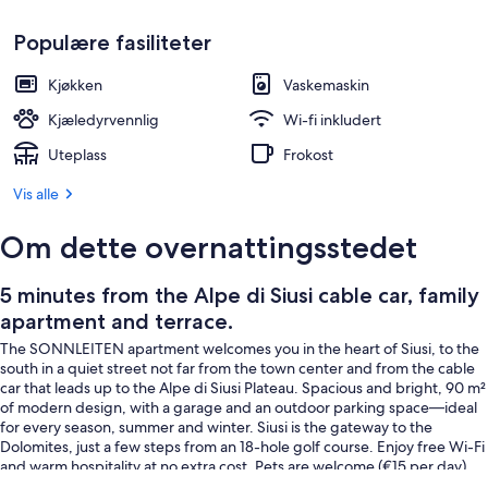
2 soverom, skrivebord, strykejern/-bre
Populære fasiliteter
Kjøkken
Vaskemaskin
Kjæledyrvennlig
Wi-fi inkludert
Uteplass
Frokost
Vis alle
Om dette overnattingsstedet
5 minutes from the Alpe di Siusi cable car, family
apartment and terrace.
The SONNLEITEN apartment welcomes you in the heart of Siusi, to the
south in a quiet street not far from the town center and from the cable
car that leads up to the Alpe di Siusi Plateau. Spacious and bright, 90 m²
of modern design, with a garage and an outdoor parking space—ideal
for every season, summer and winter. Siusi is the gateway to the
Dolomites, just a few steps from an 18-hole golf course. Enjoy free Wi-Fi
and warm hospitality at no extra cost. Pets are welcome (€15 per day).
Discover relaxation, comfort, and that authentic South Tyrolean touch—