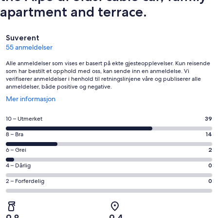
apartment and terrace.
Anmeldelser
Suverent
55 anmeldelser
Alle anmeldelser som vises er basert på ekte gjesteopplevelser. Kun reisende
som har bestilt et opphold med oss, kan sende inn en anmeldelse. Vi
verifiserer anmeldelser i henhold til retningslinjene våre og publiserer alle
anmeldelser, både positive og negative.
Åpnes
Mer informasjon
i
et
Rangering
10 – Utmerket
39
nytt
på
vindu
Rangering
8 – Bra
14
10
på
−
Rangering
6 – Grei
2
8
Utmerket.
på
−
Rangering
4 – Dårlig
0
39
6
Bra.
på
av
−
Rangering
2 – Forferdelig
0
14
4
totalt
Grei.
på
av
−
55
2
2
totalt
Dårlig.
anmeldelser.
av
−
55
0
9,8
9,4