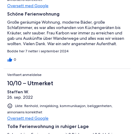
Oversett med Google
Schöne Ferienwohnung
Große geräumige Wohnung, moderne Bäder, große
Schlafzimmer, es war alles vorhanden von Küchengeräten bis
Kräuter, sehr sauber. Frau Karbon war immer zu erreichen und
gab uns Auskünfte über Wanderwege und alles was wir wissen
wollten. Vielen Dank. War ein sehr angenehmer Aufenthalt.
Bodde her 7 netter i september 2024
0
Verifisert anmeldelse
10/10 – Utmerket
Steffen W.
26. sep. 2022
Likte: Renhold, innsjekking, kommunikasjon, beliggenheten,
annonsens korrekthet
Oversett med Google
Tolle Ferienwohnung in ruhiger Lage