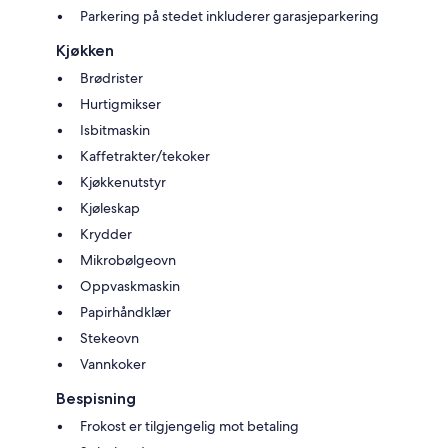
Parkering på stedet inkluderer garasjeparkering
Kjøkken
Brødrister
Hurtigmikser
Isbitmaskin
Kaffetrakter/tekoker
Kjøkkenutstyr
Kjøleskap
Krydder
Mikrobølgeovn
Oppvaskmaskin
Papirhåndklær
Stekeovn
Vannkoker
Bespisning
Frokost er tilgjengelig mot betaling