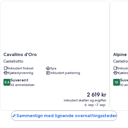
Cavallino d'Oro
Alpine B
Cavallino
Alpine
Cavallino d'Oro
Alpine
d'Oro
Boutiqu
Castelrotto
Castelro
Castelrotto
Villa
Inkludert frokost
Spa
Inklud
Gabriela
Kjæledyrvennlig
Inkludert parkering
Kjæled
Castelro
9.4
10.0
Suverent
Suv
9,4
10
av
av
32 anmeldelser
10 a
10,
10,
Prisen
2 619 kr
Suverent,
Suveren
er
32
10
inkludert skatter og avgifter
2 619 kr
6. sep.–7. sep.
anmeldelser
anmelde
Sammenlign med lignende overnattingssteder