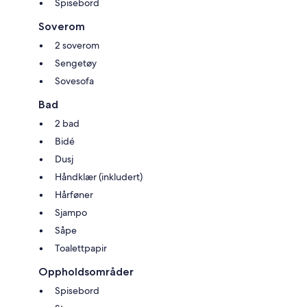
Spisebord
Soverom
2 soverom
Sengetøy
Sovesofa
Bad
2 bad
Bidé
Dusj
Håndklær (inkludert)
Hårføner
Sjampo
Såpe
Toalettpapir
Oppholdsområder
Spisebord