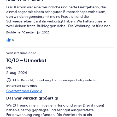
Frau Karbon war eine freundliche und nette Gastgeberin, die
einmal sogar mit einem sehr guten Birnenschnaps vorbeikam,
den wir dann gemeinsam ( meine Frau , ich und die
Schwiegereltern ) mit ihr verköstigt haben. Wir hatten unsere
zwei kleinen franz. Bulldoggen dabei. Die Wohnung ist für einen
Urlaub mit Hunden ideal , die Außenterrasse ist eingezäunt und
Bodde her 10 netter i juli 2023
ein Teil davon ist Rasen . Wir kommen gerne wieder !
0
Verifisert anmeldelse
10/10 – Utmerket
Iris J.
2. aug. 2024
Likte: Renhold, innsjekking, kommunikasjon, beliggenheten,
annonsens korrekthet
Oversett med Google
Das war wirklich großartig!
Wir (3 Freundinnen, mit einem Hund und einer Dreijährigen)
haben eine top gepflegte und sehr gut ausgestattete
Ferienwohnung vorgefunden. Die Vermieterin ist ein