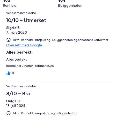
totalt
Forferdelig.
anmeldelser.
av
Renhold
Beliggenheten
55
0
Anmeldelser
totalt
anmeldelser.
av
Verifisert anmeldelse
55
totalt
10/10 – Utmerket
anmeldelser.
55
Sigrid B.
anmeldelser.
7. mars 2020
Likte: Renhold, innsjekking, beliggenheten og annonsens korrekthet
Oversett med Google
Alles perfekt
Alles perfekt
Bodde her 7 netter i februar 2020
0
Verifisert anmeldelse
8/10 – Bra
Helga G.
18. juli 2024
Likte: Renhold, innsjekking og beliggenheten