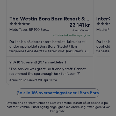
The Westin Bora Bora Resort &
InterCo
5
Prisen
4
Spa
23 141 kr
Moana R
out
er
out
Motu Tape, BP 190 Bora
Matira Point
9. sep.–10. sep.
Bora Bora Bora
Bora Bora
of
23 141 kr
of
inkludert skatter og avgifter
5
per
5
Du kan bo på dette resort-hotellet i luksuriøs stil
Du kan bo p
natt
under oppholdet i Bora Bora. Stedet tilbyr
oppholdet i 
følgende tjenester/fasiliteter: wi-fi (inkludert), spa
fra
tjenester/fas
med full ...
service og ..
9.
sep.
9,8
/
10
Suverent! (137 anmeldelser)
til
"The service was great, so friendly staff! Cannot
10.
recommed the spa enough (ask for Naomi)!"
sep.
Anmeldelse skrevet 20. apr. 2026
Se alle 185 overnattingssteder i Bora Bora
Laveste pris per natt funnet de siste 24 timene, basert på et opphold på 1
natt for 2 voksne. Priser og tilgjengelighet kan endre seg. Ytterligere vilkår
kan gjelde.