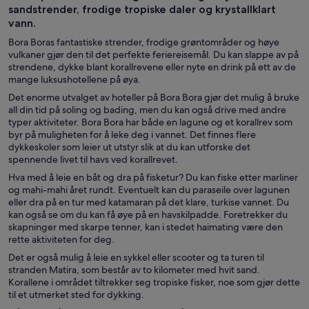
sandstrender, frodige tropiske daler og krystallklart
vann.
Bora Boras fantastiske strender, frodige grøntområder og høye
vulkaner gjør den til det perfekte feriereisemål. Du kan slappe av på
strendene, dykke blant korallrevene eller nyte en drink på ett av de
mange luksushotellene på øya.
Det enorme utvalget av hoteller på Bora Bora gjør det mulig å bruke
all din tid på soling og bading, men du kan også drive med andre
typer aktiviteter. Bora Bora har både en lagune og et korallrev som
byr på muligheten for å leke deg i vannet. Det finnes flere
dykkeskoler som leier ut utstyr slik at du kan utforske det
spennende livet til havs ved korallrevet.
Hva med å leie en båt og dra på fisketur? Du kan fiske etter marliner
og mahi-mahi året rundt. Eventuelt kan du paraseile over lagunen
eller dra på en tur med katamaran på det klare, turkise vannet. Du
kan også se om du kan få øye på en havskilpadde. Foretrekker du
skapninger med skarpe tenner, kan i stedet haimating være den
rette aktiviteten for deg.
Det er også mulig å leie en sykkel eller scooter og ta turen til
stranden Matira, som består av to kilometer med hvit sand.
Korallene i området tiltrekker seg tropiske fisker, noe som gjør dette
til et utmerket sted for dykking.