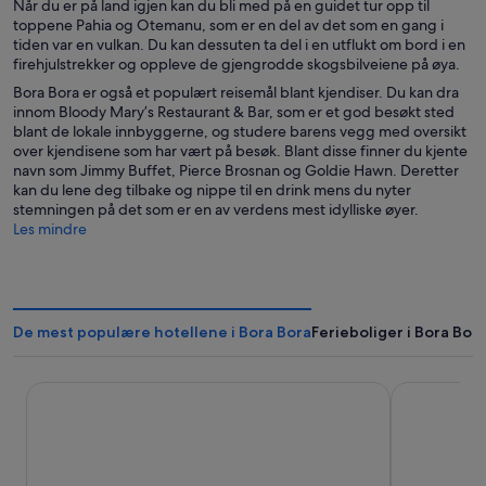
Når du er på land igjen kan du bli med på en guidet tur opp til
toppene Pahia og Otemanu, som er en del av det som en gang i
tiden var en vulkan. Du kan dessuten ta del i en utflukt om bord i en
firehjulstrekker og oppleve de gjengrodde skogsbilveiene på øya.
Bora Bora er også et populært reisemål blant kjendiser. Du kan dra
innom Bloody Mary’s Restaurant & Bar, som er et god besøkt sted
blant de lokale innbyggerne, og studere barens vegg med oversikt
over kjendisene som har vært på besøk. Blant disse finner du kjente
navn som Jimmy Buffet, Pierce Brosnan og Goldie Hawn. Deretter
kan du lene deg tilbake og nippe til en drink mens du nyter
stemningen på det som er en av verdens mest idylliske øyer.
Les mindre
De mest populære hotellene i Bora Bora
Ferieboliger i Bora Bor
The Westin Bora Bora Resort & Spa
InterContin