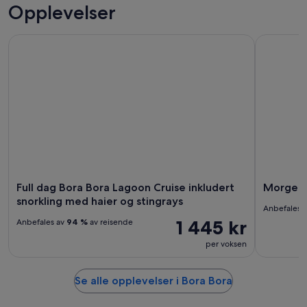
Opplevelser
Full dag Bora Bora Lagoon Cruise inkludert snorkling med ha
Morgen sno
Full dag Bora Bora Lagoon Cruise inkludert
Morgen s
snorkling med haier og stingrays
Anbefales 
1 445 kr
Anbefales av
94 %
av reisende
per voksen
Se alle opplevelser i Bora Bora