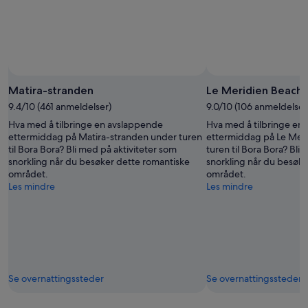
aug.
16.
aug.
Matira-stranden
Le Meridien Beach
9.4/10 (461 anmeldelser)
9.0/10 (106 anmeldelser
Hva med å tilbringe en avslappende
Hva med å tilbringe en
ettermiddag på Matira-stranden under turen
ettermiddag på Le Mer
til Bora Bora? Bli med på aktiviteter som
turen til Bora Bora? Bli
snorkling når du besøker dette romantiske
snorkling når du besøk
området.
området.
Les mindre
Les mindre
Se overnattingssteder
Se overnattingssteder