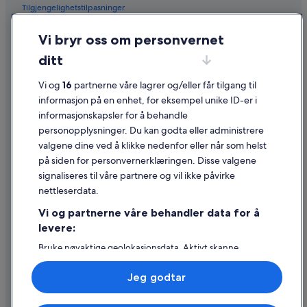
Tilgjengelighetstilpasninger
Personvern
Vi bryr oss om personvernet
Informasjonskapsler
ditt
Generelle vilkår for bruk av nettstedet
Vi og
16
partnerne våre lagrer og/eller får tilgang til
Juridisk informasjon / kontakt oss
informasjon på en enhet, for eksempel unike ID-er i
informasjonskapsler for å behandle
Retningslinjer for innhold og rapportering av innhold
personopplysninger. Du kan godta eller administrere
valgene dine ved å klikke nedenfor eller når som helst
Hjelp
på siden for personvernerklæringen. Disse valgene
Kontakt oss
signaliseres til våre partnere og vil ikke påvirke
nettleserdata.
Avbestille eller endre bestillingen
Vi og partnerne våre behandler data for å
Refusjonsprosessen og tidsrammer for refusjon
levere:
Å bestille flyreise med et tilgodebeløp
Bruke nøyaktige geolokasjonsdata. Aktivt skanne
enhetsegenskaper for identifikasjon. Lagre og/eller få
Internasjonale reisedokumenter
tilgang til informasjon på en enhet. Personlig tilpasset
Jeg godtar
annonsering og innhold, annonsering- og
innholdsmåling, publikumsundersøkelser og
tjenesteutvikling.