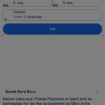
8. sep.
9. sep.
Gjester
1 rom, 2 reisende
Bora Bora
Søk
Se på kartet
Besøk Bora Bora
Denne vakre øya i Fransk Polynesia er kjent som en
boltreplass for de rike og berømte og tilbyr hvite