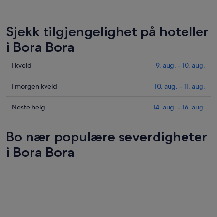
Sjekk tilgjengelighet på hoteller
i Bora Bora
Sjekk
I kveld
9. aug. - 10. aug.
prisene
i
Sjekk
I morgen kveld
10. aug. - 11. aug.
Bora
prisene
Bora
i
Sjekk
Neste helg
14. aug. - 16. aug.
for
Bora
prisene
i
Bora
i
Bo nær populære severdigheter
kveld,
for
Bora
9.
i
Bora
i Bora Bora
aug.
morgen
for
-
kveld,
neste
10.
10.
helg,
aug.
aug.
14.
-
aug.
11.
-