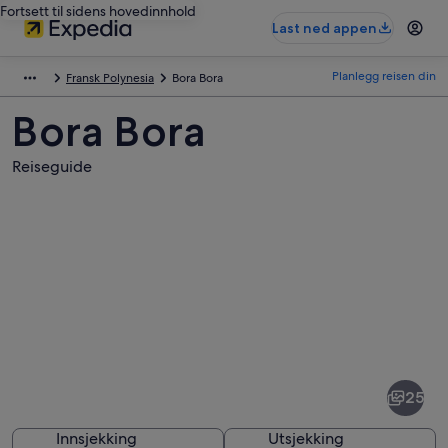
Fortsett til sidens hovedinnhold
Last ned appen
Planlegg reisen din
Fransk Polynesia
Bora Bora
Bora Bora
Reiseguide
Bilder
av
Bora
25
Bora
Innsjekking
Utsjekking