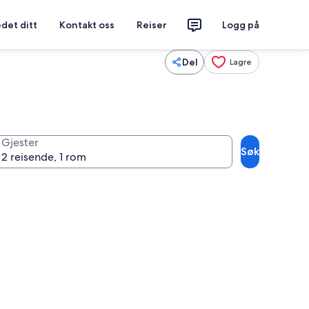
det ditt
Kontakt oss
Reiser
Logg på
Del
Lagre
Gjester
Søk