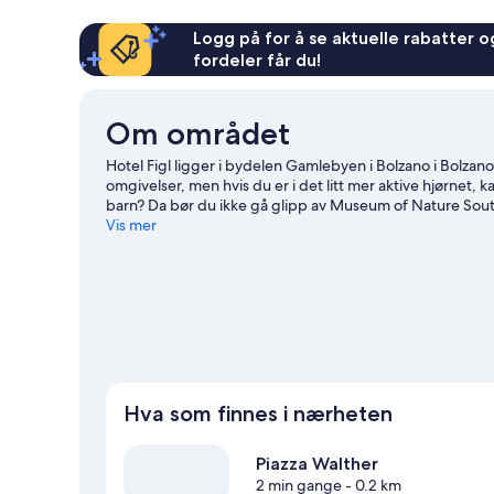
Logg på for å se aktuelle rabatter og
fordeler får du!
Om området
Hotel Figl ligger i bydelen Gamlebyen i Bolzano i Bolzan
omgivelser, men hvis du er i det litt mer aktive hjørnet
barn? Da bør du ikke gå glipp av Museum of Nature Sout
stadion. Ta del i utendørsaktiviteter som fjellklatring, fje
Vis mer
og legg ut på oppdagelsesferd i Bolzano.
Se vår reisegui
Hva som finnes i nærheten
Piazza Walther
2 min gange
- 0.2 km