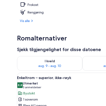
Frokost
Restaurant
Rengjøring
Vis alle
Romalternativer
Sjekk tilgjengelighet for disse datoene
Sjekk tilgjengelighet for i kveld, aug. 9 - aug. 10
Sjekk tilgjeng
I kveld
aug. 9 - aug. 10
a
Åpne
Enkeltrom – superior, ikke-røy
6
Enkeltrom – superior, ikke-røyk
alle
Utmerket
bildene
8,8
8,8 av 10
(3
3 anmeldelser
av
anmeldelser)
Byutsikt
Enkeltrom
1 soverom
–
Plass til 1 person