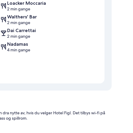
Loacker Moccaria
2 min gange
Walthers' Bar
2 min gange
Dai Carrettai
2 min gange
Nadamas
4 min gange
ra nytte av, hvis du velger Hotel Figl. Det tilbys wi-fi på
ass og spillrom.