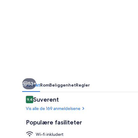
53+
Oversikt
Rom
Beliggenhet
Regler
Anmeldelser
Suverent
9,4
9,4 av 10 –
Vis alle de 169 anmeldelsene
Populære fasiliteter
Wi-fi inkludert