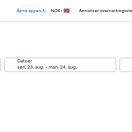
•
Åpne appen
NOK
Annonser overnattingsste
Datoer