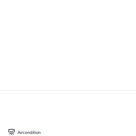
Enkeltrom – 
Suite – juni
Aircondition