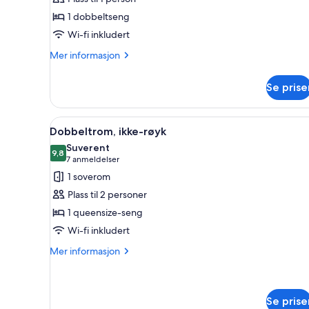
superior,
1 dobbeltseng
ikke-
Wi-fi inkludert
røyk
Mer
Mer informasjon
informasjon
om
Se prise
Enkeltrom
–
superior,
Åpne
Dobbeltrom, ikke-røyk | Minib
3
ikke-
Dobbeltrom, ikke-røyk
alle
røyk
Suverent
bildene
9,8
9,8 av 10
(7
7 anmeldelser
av
anmeldelser)
1 soverom
Dobbeltrom,
Plass til 2 personer
ikke-
1 queensize-seng
røyk
Wi-fi inkludert
Mer
Mer informasjon
informasjon
om
Dobbeltrom,
ikke-
Se prise