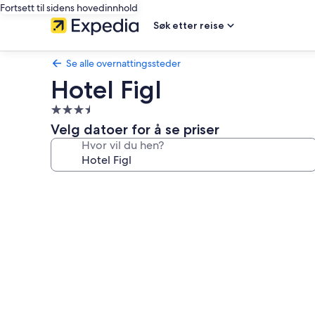
Fortsett til sidens hovedinnhold
Søk etter reise
Se alle overnattingssteder
Hotel Figl
Overnattingssted
med
Velg datoer for å se priser
3.5
Hvor vil du hen?
stjerner
Bildegalleri
av
Hotel
Figl