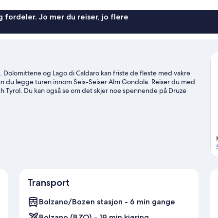
 fordeler. Jo mer du reiser, jo flere
o. Dolomittene og Lago di Caldaro kan friste de fleste med vakre
, kan du legge turen innom Seis-Seiser Alm Gondola. Reiser du med
h Tyrol. Du kan også se om det skjer noe spennende på Druze
llklatring og terrengsykling, eller finn en sykkelutleier i nærheten
de til Bolzano
Transport
Bolzano/Bozen stasjon - 6 min gange
Bolzano (BZO) - 19 min kjøring