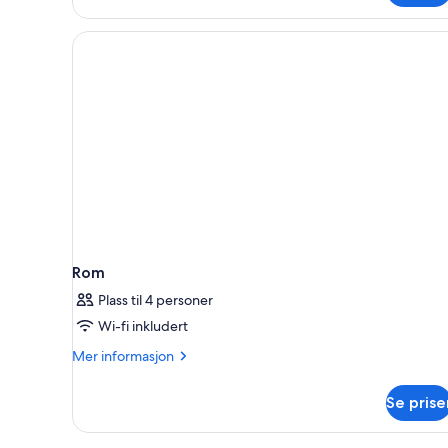
røyk
Rom
Plass til 4 personer
Wi-fi inkludert
Mer
Mer informasjon
informasjon
om
Se prise
Rom