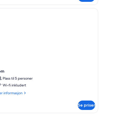
ior,
ke-
yk
om
Plass til 5 personer
Wi-fi inkludert
er
r informasjon
formasjon
m
Se priser
om