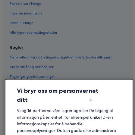
Pakkereiser i Norge
Flyreiser innenlands
Leiebil i Norge
Alle typer overnattingssteder
Regler
Generelle vilkår og betingelser (gjelder ikke Vrbo-bestillinger)
Vrbos vilkår og betingelser
Tilgjengelighetstilpasninger
Personvern
Vi bryr oss om personvernet
Informasjonskapsler
ditt
Generelle vilkår for bruk av nettstedet
Vi og
16
partnerne våre lagrer og/eller får tilgang til
Juridisk informasjon / kontakt oss
informasjon på en enhet, for eksempel unike ID-er i
informasjonskapsler for å behandle
Retningslinjer for innhold og rapportering av innhold
personopplysninger. Du kan godta eller administrere