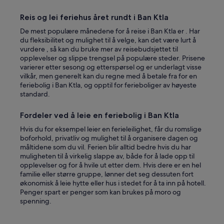
Reis og lei feriehus året rundt i Ban Ktla
De mest populære månedene for å reise i Ban Ktla er . Har
du fleksibilitet og mulighet til å velge, kan det være lurt å
vurdere , så kan du bruke mer av reisebudsjettet til
opplevelser og slippe trengsel på populære steder. Prisene
varierer etter sesong og etterspørsel og er underlagt visse
vilkår, men generelt kan du regne med å betale fra for en
feriebolig i Ban Ktla, og opptil for ferieboliger av høyeste
standard.
Fordeler ved å leie en feriebolig i Ban Ktla
Hvis du for eksempel leier en ferieleilighet, får du romslige
boforhold, privatliv og mulighet til å organisere dagen og
måltidene som du vil. Ferien blir alltid bedre hvis du har
muligheten til å virkelig slappe av, både for å lade opp til
opplevelser og for å hvile ut etter dem. Hvis dere er en hel
familie eller større gruppe, lønner det seg dessuten fort
økonomisk å leie hytte eller hus i stedet for å ta inn på hotell.
Penger spart er penger som kan brukes på moro og
spenning.