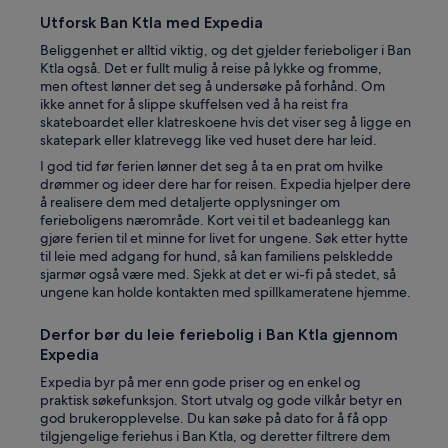
Utforsk Ban Ktla med Expedia
Beliggenhet er alltid viktig, og det gjelder ferieboliger i Ban
Ktla også. Det er fullt mulig å reise på lykke og fromme,
men oftest lønner det seg å undersøke på forhånd. Om
ikke annet for å slippe skuffelsen ved å ha reist fra
skateboardet eller klatreskoene hvis det viser seg å ligge en
skatepark eller klatrevegg like ved huset dere har leid.
I god tid før ferien lønner det seg å ta en prat om hvilke
drømmer og ideer dere har for reisen. Expedia hjelper dere
å realisere dem med detaljerte opplysninger om
ferieboligens nærområde. Kort vei til et badeanlegg kan
gjøre ferien til et minne for livet for ungene. Søk etter hytte
til leie med adgang for hund, så kan familiens pelskledde
sjarmør også være med. Sjekk at det er wi-fi på stedet, så
ungene kan holde kontakten med spillkameratene hjemme.
Derfor bør du leie feriebolig i Ban Ktla gjennom
Expedia
Expedia byr på mer enn gode priser og en enkel og
praktisk søkefunksjon. Stort utvalg og gode vilkår betyr en
god brukeropplevelse. Du kan søke på dato for å få opp
tilgjengelige feriehus i Ban Ktla, og deretter filtrere dem