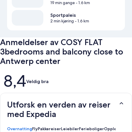
19 min gange
- 1.6 km
Sportpaleis
2 min kjøring
- 1.6 km
Anmeldelser av COSY FLAT
3bedrooms and balcony close to
Antwerp center
Anmeldelser
8,4
Veldig bra
Utforsk en verden av reiser
med Expedia
Overnatting
Fly
Pakkereiser
Leiebiler
Ferieboliger
Opplevelser