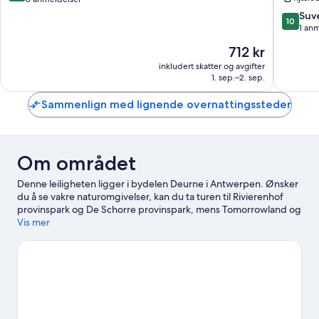
center
10,
10.0
Suv
10
of
Suverent,
av
1 an
Antwerp
6
10,
Prisen
712 kr
Private
anmeldelser
Suveren
er
parking
1
inkludert skatter og avgifter
712 kr
and
1. sep.–2. sep.
anmelde
fully
serviced
Sammenlign med lignende overnattingssteder
Gamleb
Om området
Denne leiligheten ligger i bydelen Deurne i Antwerpen. Ønsker
du å se vakre naturomgivelser, kan du ta turen til Rivierenhof
provinspark og De Schorre provinspark, mens Tomorrowland og
Sjokoladenasjon kan friste med kulturelt påfyll. Er du på utkikk
Vis mer
etter et arrangement eller en kamp mens du er i byen, kan du se
om det skjer noe spennende på Bosuil stadion eller Sportpaleis.
Se vår reiseguide til Antwerpen
Se flere leiligheter i Antwerpen