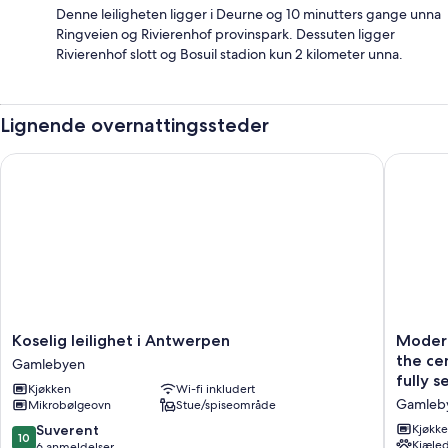
Denne leiligheten ligger i Deurne og 10 minutters gange unna
Ringveien og Rivierenhof provinspark. Dessuten ligger
Rivierenhof slott og Bosuil stadion kun 2 kilometer unna.
Lignende overnattingssteder
Koselig leilighet i Antwerpen
Modern a
Koselig
Modern
Koselig leilighet i Antwerpen
Modern
leilighet
and
the ce
Gamlebyen
i
Stylish!
fully s
Kjøkken
Wi-fi inkludert
Antwerpen
<br>Lux
Gamleb
Mikrobølgeovn
Stue/spiseområde
Gamlebyen
apartme
in
10.0
Suverent
Kjøkk
10
the
Kjæled
av
6 anmeldelser