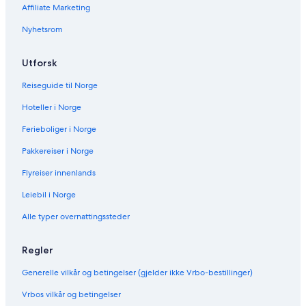
L
Affiliate Marketing
o
Nyhetsrom
f
t
i
Utforsk
n
R
Reiseguide til Norge
e
d
Hoteller i Norge
L
i
Ferieboliger i Norge
g
Pakkereiser i Norge
h
t
Flyreiser innenlands
D
i
Leiebil i Norge
s
t
Alle typer overnattingssteder
r
i
Regler
c
t
Generelle vilkår og betingelser (gjelder ikke Vrbo-bestillinger)
Vrbos vilkår og betingelser