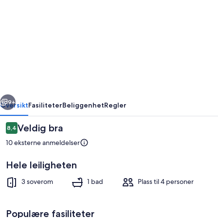
av
COSY
FLAT
3bedrooms
and
balcony
close
rige
Neste
to
9+
Oversikt
Fasiliteter
Beliggenhet
Regler
Antwerp
Anmeldelser
Veldig bra
8,4
center
8,4 av 10 –
10 eksterne anmeldelser
Hele leiligheten
3 soverom
1 bad
Plass til 4 personer
TV
Populære fasiliteter