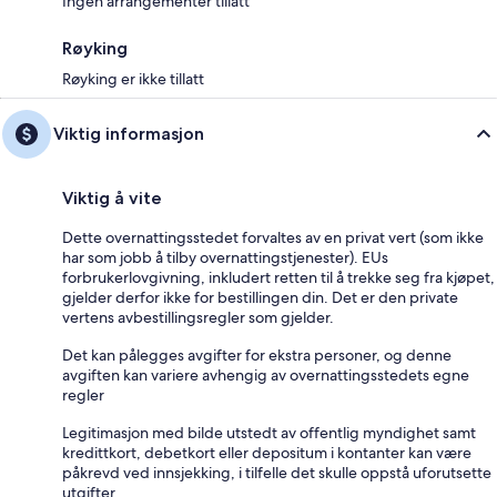
Ingen arrangementer tillatt
Røyking
Røyking er ikke tillatt
Viktig informasjon
Viktig å vite
Dette overnattingsstedet forvaltes av en privat vert (som ikke
har som jobb å tilby overnattingstjenester). EUs
forbrukerlovgivning, inkludert retten til å trekke seg fra kjøpet,
gjelder derfor ikke for bestillingen din. Det er den private
vertens avbestillingsregler som gjelder.
Det kan pålegges avgifter for ekstra personer, og denne
avgiften kan variere avhengig av overnattingsstedets egne
regler
Legitimasjon med bilde utstedt av offentlig myndighet samt
kredittkort, debetkort eller depositum i kontanter kan være
påkrevd ved innsjekking, i tilfelle det skulle oppstå uforutsette
utgifter