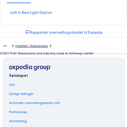
L
Loft in Red Light District
i
n
k
Rapporter overnattingsstedet til Expedia
s
o
m
Hoteller i Antwerpen
å
p
COSY FLAT 3bedrooms and balcony close to Antwerp center
n
e
r
d
Selskapet
e
n
Om
n
e
Ledige stillinger
s
Annonser overnattingsstedet ditt
i
d
Partnerskap
e
n
Advertising
: