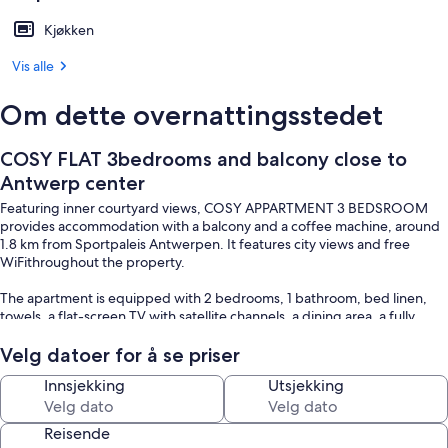
Kjøkken
Vis alle
Om dette overnattingsstedet
COSY FLAT 3bedrooms and balcony close to
Antwerp center
Featuring inner courtyard views, COSY APPARTMENT 3 BEDSROOM
provides accommodation with a balcony and a coffee machine, around
1.8 km from Sportpaleis Antwerpen. It features city views and free
WiFithroughout the property.
The apartment is equipped with 2 bedrooms, 1 bathroom, bed linen,
towels, a flat-screen TV with satellite channels, a dining area, a fully
equipped kitchen, and a terrace with garden views.
Velg datoer for å se priser
Lotto Arena is 1.6 km from the apartment, while Station Antwerpen-
Innsjekking
Utsjekking
Berchem is 3.5 km away. The nearest airport is Antwerp International
Airport, 6 km from COSY APPARTMENT 3 BEDSROOM.
Reisende