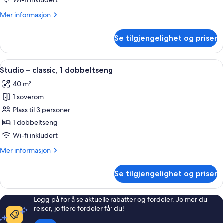
Wi-fi inkludert
comfort
Mer
Mer informasjon
informasjon
om
Se tilgjengelighet og priser
Tremannsrom
–
comfort
Åpne
Studio – classic, 1 dobbeltseng | Safe 
5
Studio – classic, 1 dobbeltseng
alle
40 m²
bildene
1 soverom
av
Studio
Plass til 3 personer
–
1 dobbeltseng
classic,
Wi-fi inkludert
1
Mer
Mer informasjon
dobbeltseng
informasjon
om
Se tilgjengelighet og priser
Studio
–
classic,
Logg på for å se aktuelle rabatter og fordeler. Jo mer du
1
reiser, jo flere fordeler får du!
dobbeltseng