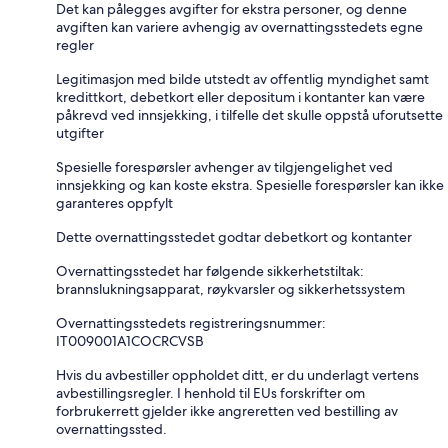
Det kan pålegges avgifter for ekstra personer, og denne
avgiften kan variere avhengig av overnattingsstedets egne
regler
Legitimasjon med bilde utstedt av offentlig myndighet samt
kredittkort, debetkort eller depositum i kontanter kan være
påkrevd ved innsjekking, i tilfelle det skulle oppstå uforutsette
utgifter
Spesielle forespørsler avhenger av tilgjengelighet ved
innsjekking og kan koste ekstra. Spesielle forespørsler kan ikke
garanteres oppfylt
Dette overnattingsstedet godtar debetkort og kontanter
Overnattingsstedet har følgende sikkerhetstiltak:
brannslukningsapparat, røykvarsler og sikkerhetssystem
Overnattingsstedets registreringsnummer:
IT009001A1COCRCVSB
Hvis du avbestiller oppholdet ditt, er du underlagt vertens
avbestillingsregler. I henhold til EUs forskrifter om
forbrukerrett gjelder ikke angreretten ved bestilling av
overnattingssted.