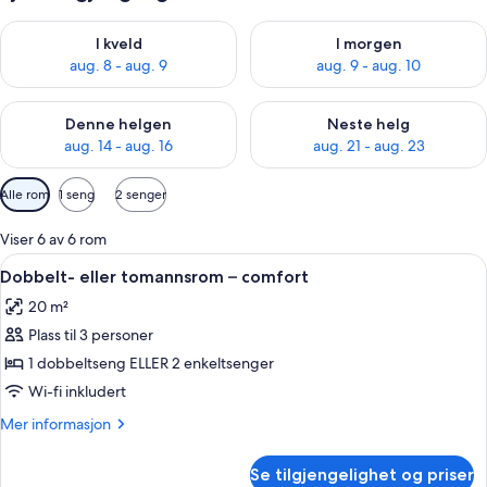
Sjekk tilgjengelighet for i kveld, aug. 8 - aug. 9
Sjekk tilgjengelighet for i mor
I kveld
I morgen
aug. 8 - aug. 9
aug. 9 - aug. 10
Sjekk tilgjengelighet for denne helgen, aug. 14 - aug. 16
Sjekk tilgjengelighet for neste
Denne helgen
Neste helg
aug. 14 - aug. 16
aug. 21 - aug. 23
Tilgjengelige
Alle rom
1 seng
2 senger
filtre
for
Viser 6 av 6 rom
rom
Åpne
Dobbelt- eller tomannsrom – comfort | 
7
Dobbelt- eller tomannsrom – comfort
alle
20 m²
bildene
Plass til 3 personer
av
Dobbelt-
1 dobbeltseng ELLER 2 enkeltsenger
eller
Wi-fi inkludert
tomannsrom
Mer
Mer informasjon
–
informasjon
comfort
om
Se tilgjengelighet og priser
Dobbelt-