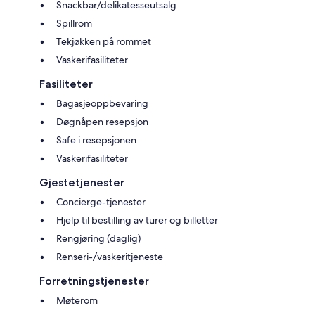
Snackbar/delikatesseutsalg
Spillrom
Tekjøkken på rommet
Vaskerifasiliteter
Fasiliteter
Bagasjeoppbevaring
Døgnåpen resepsjon
Safe i resepsjonen
Vaskerifasiliteter
Gjestetjenester
Concierge-tjenester
Hjelp til bestilling av turer og billetter
Rengjøring (daglig)
Renseri-/vaskeritjeneste
Forretningstjenester
Møterom