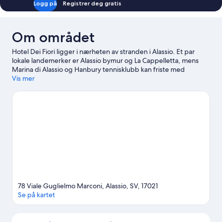
Logg på
Registrer deg gratis
Om området
Hotel Dei Fiori ligger i nærheten av stranden i Alassio. Et par
lokale landemerker er Alassio bymur og La Cappelletta, mens
Marina di Alassio og Hanbury tennisklubb kan friste med
morsomme aktiviteter. Reiser du med barn? Da bør du ikke gå
Vis mer
glipp av Caravel vannpark og Loano sjøfartsmuseum.
Se vår
reiseguide til Alassio
78 Viale Guglielmo Marconi, Alassio, SV, 17021
Se på kartet
Kart