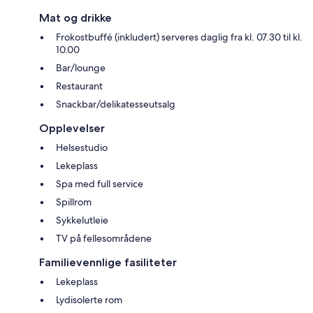
Mat og drikke
Frokostbuffé (inkludert) serveres daglig fra kl. 07.30 til kl.
10.00
Bar/lounge
Restaurant
Snackbar/delikatesseutsalg
Opplevelser
Helsestudio
Lekeplass
Spa med full service
Spillrom
Sykkelutleie
TV på fellesområdene
Familievennlige fasiliteter
Lekeplass
Lydisolerte rom