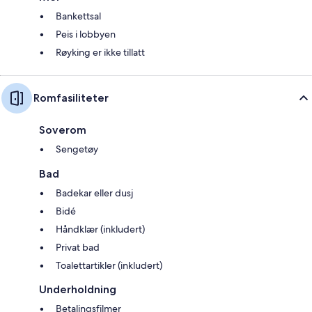
Bankettsal
Peis i lobbyen
Røyking er ikke tillatt
Romfasiliteter
Soverom
Sengetøy
Bad
Badekar eller dusj
Bidé
Håndklær (inkludert)
Privat bad
Toalettartikler (inkludert)
Underholdning
Betalingsfilmer