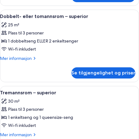
eller
tomannsrom
Åpne
Dobbelt- eller tomannsrom – superior |
16
–
Dobbelt- eller tomannsrom – superior
alle
comfort
25 m²
bildene
Plass til 3 personer
av
Dobbelt-
1 dobbeltseng ELLER 2 enkeltsenger
eller
Wi-fi inkludert
tomannsrom
Mer
Mer informasjon
–
informasjon
superior
om
Se tilgjengelighet og priser
Dobbelt-
eller
tomannsrom
Åpne
Safe på rommet, lydisolert, wi-fi (ink
8
–
Tremannsrom – superior
alle
superior
30 m²
bildene
Plass til 3 personer
av
Tremannsrom
1 enkeltseng og 1 queensize-seng
–
Wi-fi inkludert
superior
Mer
Mer informasjon