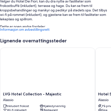
Velger du Hotel Dei Fiori, kan du dra nytte av fasiliteter som
frokostbuffé (inkludert), terrasse og hage. Du kan se frem til
kroppsbehandlinger og manikyr og pedikyr på stedets spa. Det tilbys
wi-fi på rommet (inkludert), og gjestene kan se frem til fasiliteter som
lekeplass og spillrom.
Dette er noen andre fordeler:
Informasjon om avbestillingsrett
Sykkelutleie, selvbetjent parkering (mot betaling) og
bagasjeoppbevaring
Lignende overnattingssteder
Concierge-tjenester, tur-/billettassistanse og TV i lobbyen
LVG Hotel Collection - Majestic
Hotel Sa
Bankettsal, røykfritt område og safe i resepsjonen
Romfasiliteter
Alle de 65 rommene byr på fordeler i form av klimaanlegg samt
fasiliteter som wi-fi (inkludert) og safe.
Her er noen flere fasiliteter:
Bad med bidé og badekar eller dusj
LVG
Hotel
LVG Hotel Collection - Majestic
Hotel 
Flatskjerm-TV med kabel-TV
Hotel
Savoia
Alassio
Alassio
Tekjøkken, oppvarming og daglig rengjøring
Collection
Alassio
Inkludert frokost
Kjæledyrvennlig
På pri
-
Wi-fi inkludert
Restaurant
Spa