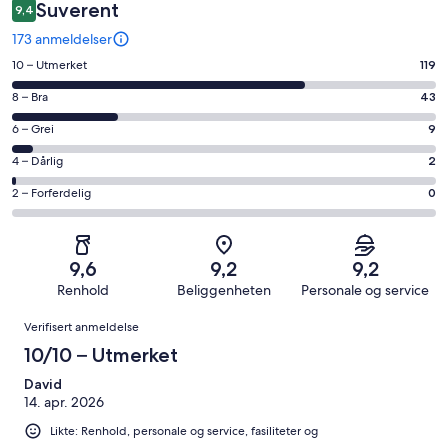
Suverent
9,4
173 anmeldelser
Rangering
10 – Utmerket
119
på
Rangering
8 – Bra
43
10
på
−
Rangering
6 – Grei
9
8
Utmerket.
på
−
Rangering
4 – Dårlig
2
119
6
Bra.
på
av
−
Rangering
2 – Forferdelig
0
43
4
totalt
Grei.
på
av
−
173
9
2
totalt
Dårlig.
anmeldelser.
av
−
173
2
9,6
9,2
9,2
totalt
Forferdelig.
anmeldelser.
av
Renhold
Beliggenheten
Personale og service
173
0
totalt
Anmeldelser
anmeldelser.
av
Verifisert anmeldelse
173
totalt
anmeldelser.
10/10 – Utmerket
173
anmeldelser.
David
14. apr. 2026
Likte: Renhold, personale og service, fasiliteter og