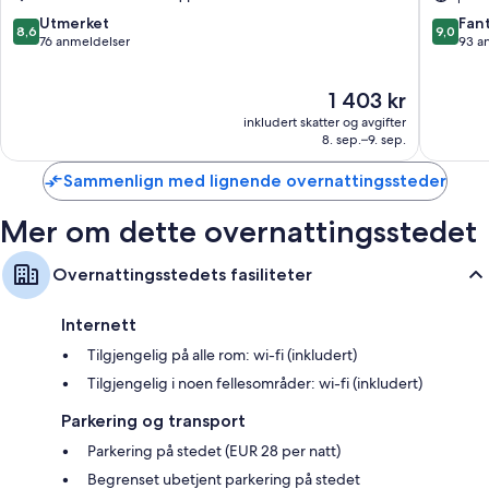
Majestic
Alassio
8.6
9.0
Utmerket
Fant
8,6
9,0
av
av
76 anmeldelser
93 a
10,
10,
Utmerket,
Fantasti
Prisen
1 403 kr
76
93
er
anmeldelser
anmelde
inkludert skatter og avgifter
1 403 kr
8. sep.–9. sep.
Sammenlign med lignende overnattingssteder
Mer om dette overnattingsstedet
Overnattingsstedets fasiliteter
Internett
Tilgjengelig på alle rom: wi-fi (inkludert)
Tilgjengelig i noen fellesområder: wi-fi (inkludert)
Parkering og transport
Parkering på stedet (EUR 28 per natt)
Begrenset ubetjent parkering på stedet