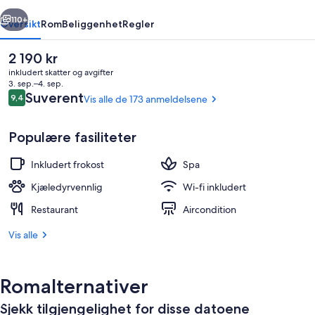
rige
Neste
110+
Oversikt
Rom
Beliggenhet
Regler
Den
2 190 kr
nåværende
inkludert skatter og avgifter
prisen
3. sep.–4. sep.
er
Anmeldelser
Suverent
9,4
Vis alle de 173 anmeldelsene
9,4 av 10 –
2 190 kr
Populære fasiliteter
Inkludert frokost
Spa
Inngang
Kjæledyrvennlig
Wi-fi inkludert
Restaurant
Aircondition
Vis alle
Romalternativer
Sjekk tilgjengelighet for disse datoene