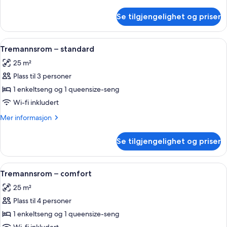
informasjon
om
Se tilgjengelighet og priser
Tremannsrom
–
superior
Åpne
Tremannsrom – standard | Safe på romm
4
Tremannsrom – standard
alle
25 m²
bildene
Plass til 3 personer
av
Tremannsrom
1 enkeltseng og 1 queensize-seng
–
Wi-fi inkludert
standard
Mer
Mer informasjon
informasjon
om
Se tilgjengelighet og priser
Tremannsrom
–
standard
Åpne
Tremannsrom – comfort | Safe på romme
7
Tremannsrom – comfort
alle
25 m²
bildene
Plass til 4 personer
av
Tremannsrom
1 enkeltseng og 1 queensize-seng
–