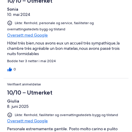
10/10 – Utmerket
Sonia
10. mai 2024
Likte: Renhold, personale og service, fasiliteter og
overnattingsstedets bygg og tilstand
Oversett med Google
Hôtel très bien,nous avons eux un accueil très sympathique,la
chambre très agréable un bon matelas,nous avons passé trois
nuits formidables
Bodde her 3 netter i mai 2024
0
Verifisert anmeldelse
10/10 – Utmerket
Giulia
8. juni 2025
Likte: Renhold, fasiliteter og overnattingsstedets bygg og tilstand
Oversett med Google
Personale estremamente gentile. Posto molto carino e pulito