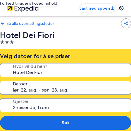
Fortsett til sidens hovedinnhold
Last ned appen
Se alle overnattingssteder
Hotel Dei Fiori
Overnattingssted
med
3.0
Velg datoer for å se priser
stjerner
Hvor vil du hen?
Datoer
Gjester
Søk