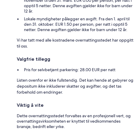
november til den 31. mars: EUR 0.00 per person, per natt i
opptil 5 netter. Denne avgiften gjelder ikke for barn under
12 år.
Lokale myndigheter pålegger en avgift. Fra den 1. april til
den 31. oktober: EUR 1.50 per person, per natt i opptil 5
netter. Denne avgiften gjelder ikke for barn under 12 år.
Vi har tatt med alle kostnadene overnattingsstedet har oppgitt
til oss.
Valgfrie tillegg
Pris for selvbetjent parkering: 28.00 EUR per natt
Listen ovenfor er ikke fullstendig. Det kan hende at gebyrer og
depositum ikke inkluderer skatter og avgifter, og det tas
forbehold om endringer.
Viktig å vite
Dette overnattingsstedet forvaltes av en profesjonell vert, og
overnattingsvirksomheten er knyttet til vedkommendes
bransje, bedrift eller yrke.