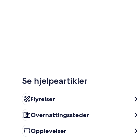
Se hjelpeartikler
Flyreiser
Flyreiser
Overnattingssteder
Overnattingssteder
Opplevelser
Opplevelser