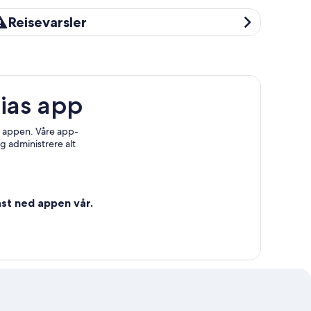
isevarsler
Reisevarsler
ias app
 i appen. Våre app-
g administrere alt
st ned appen vår.