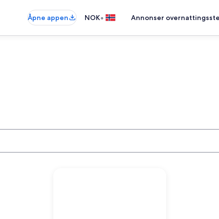
•
Åpne appen
NOK
Annonser overnattingsste