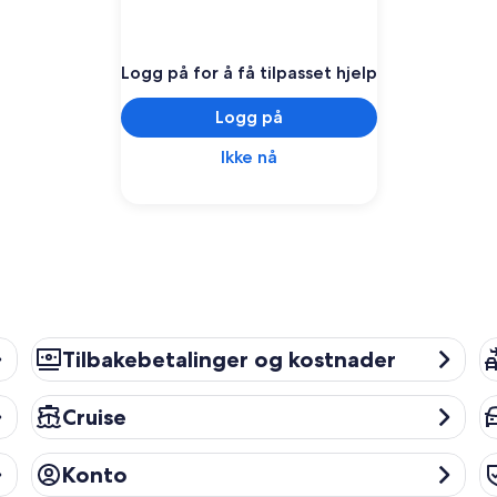
Logg på for å få tilpasset hjelp
Logg på
Ikke nå
Tilbakebetalinger og kostnader
Pa
Tilbakebetalinger og kostnader
Cruise
Le
Cruise
Konto
Pe
Konto