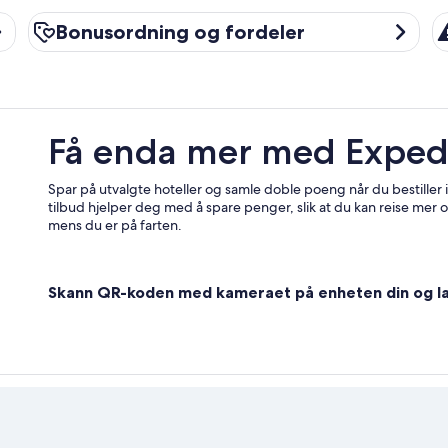
Bonusordning og fordeler
Re
Bonusordning og fordeler
Få enda mer med Exped
Spar på utvalgte hoteller og samle doble poeng når du bestiller
tilbud hjelper deg med å spare penger, slik at du kan reise mer o
mens du er på farten.
Skann QR-koden med kameraet på enheten din og la