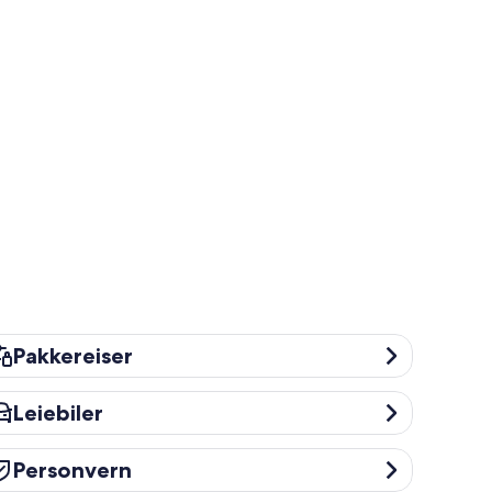
kkereiser
Pakkereiser
iebiler
Leiebiler
rsonvern
Personvern