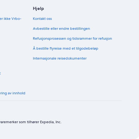
Hjelp
er ikke Vrbo-
Kontakt oss
Avbestille eller endre bestillingen
Refusjonsprosessen og tidsrammer for refusjon
Å bestille flyreise med et tilgodebeløp
Internasjonale reisedokumenter
t
ering av innhold
varemerker som tilhører Expedia, Inc.