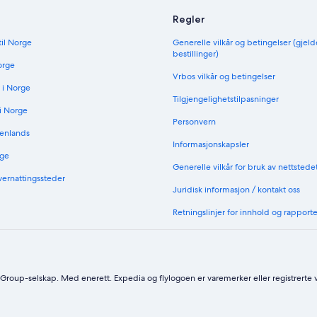
Regler
til Norge
Generelle vilkår og betingelser (gjeld
bestillinger)
orge
Vrbos vilkår og betingelser
 i Norge
Tilgjengelighetstilpasninger
 i Norge
Personvern
nenlands
Informasjonskapsler
rge
Generelle vilkår for bruk av nettstede
vernattingssteder
Juridisk informasjon / kontakt oss
Retningslinjer for innhold og rapport
Group-selskap. Med enerett. Expedia og flylogoen er varemerker eller registrerte 