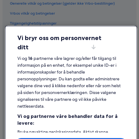
Generelle vilkår og betingelser (gjelder ikke Vrbo-bestillinger)
Vrbos vilkår og betingelser
Tilgjengelighetstilpasninger
Personvern
Vi bryr oss om personvernet
Informasjonskapsler
ditt
Generelle vilkår for bruk av nettstedet
Vi og
16
partnerne våre lagrer og/eller får tilgang til
Juridisk informasjon / kontakt oss
informasjon på en enhet, for eksempel unike ID-er i
informasjonskapsler for å behandle
Retningslinjer for innhold og rapportering av innhold
personopplysninger. Du kan godta eller administrere
valgene dine ved å klikke nedenfor eller når som helst
Hjelp
på siden for personvernerklæringen. Disse valgene
Kontakt oss
signaliseres til våre partnere og vil ikke påvirke
nettleserdata.
Avbestille eller endre bestillingen
Vi og partnerne våre behandler data for å
Refusjonsprosessen og tidsrammer for refusjon
levere:
Å bestille flyreise med et tilgodebeløp
Bruke nøyaktige geolokasjonsdata. Aktivt skanne
enhetsegenskaper for identifikasjon. Lagre og/eller få
Internasjonale reisedokumenter