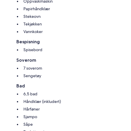
Oppvaskmaskin
Papirhåndklær
Stekeovn
Tekjøkken
Vannkoker
Bespisning
Spisebord
Soverom
7 soverom
Sengetøy
Bad
6,5 bad
Håndklær (inkludert)
Hårføner
Sjampo
Såpe