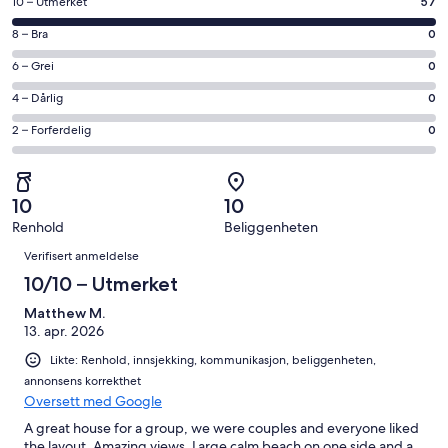
Rangering
10 – Utmerket
57
nytt
på
vindu
Rangering
8 – Bra
0
10
på
−
Rangering
6 – Grei
0
8
Utmerket.
på
−
Rangering
4 – Dårlig
0
57
6
Bra.
på
av
−
Rangering
2 – Forferdelig
0
0
4
totalt
Grei.
på
av
−
57
0
2
totalt
Dårlig.
anmeldelser.
av
−
57
0
10
10
totalt
Forferdelig.
anmeldelser.
av
Renhold
Beliggenheten
57
0
Anmeldelser
totalt
anmeldelser.
av
Verifisert anmeldelse
57
totalt
10/10 – Utmerket
anmeldelser.
57
Matthew M.
anmeldelser.
13. apr. 2026
Likte: Renhold, innsjekking, kommunikasjon, beliggenheten,
annonsens korrekthet
Oversett med Google
A great house for a group, we were couples and everyone liked
the layout. Amazing views. Large calm beach on one side and a