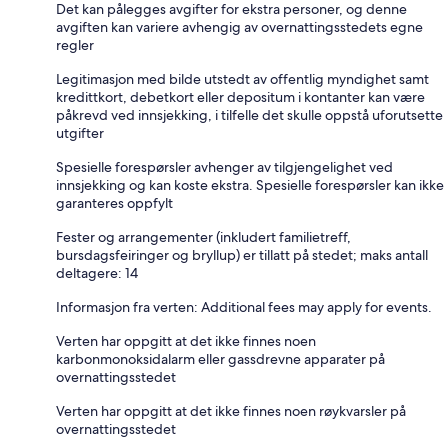
Det kan pålegges avgifter for ekstra personer, og denne
avgiften kan variere avhengig av overnattingsstedets egne
regler
Legitimasjon med bilde utstedt av offentlig myndighet samt
kredittkort, debetkort eller depositum i kontanter kan være
påkrevd ved innsjekking, i tilfelle det skulle oppstå uforutsette
utgifter
Spesielle forespørsler avhenger av tilgjengelighet ved
innsjekking og kan koste ekstra. Spesielle forespørsler kan ikke
garanteres oppfylt
Fester og arrangementer (inkludert familietreff,
bursdagsfeiringer og bryllup) er tillatt på stedet; maks antall
deltagere: 14
Informasjon fra verten: Additional fees may apply for events.
Verten har oppgitt at det ikke finnes noen
karbonmonoksidalarm eller gassdrevne apparater på
overnattingsstedet
Verten har oppgitt at det ikke finnes noen røykvarsler på
overnattingsstedet