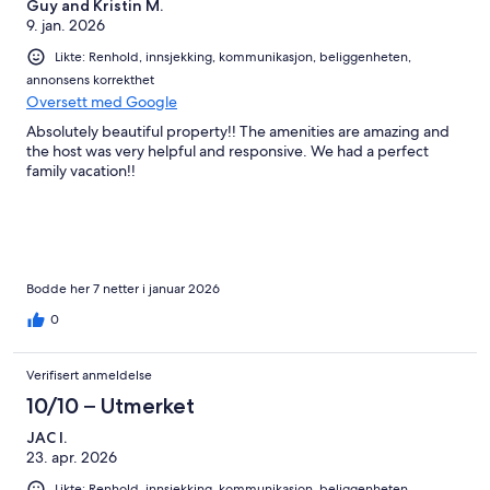
Guy and Kristin M.
9. jan. 2026
Likte: Renhold, innsjekking, kommunikasjon, beliggenheten,
annonsens korrekthet
Oversett med Google
Absolutely beautiful property!! The amenities are amazing and
the host was very helpful and responsive. We had a perfect
family vacation!!
Bodde her 7 netter i januar 2026
0
Verifisert anmeldelse
10/10 – Utmerket
JAC I.
23. apr. 2026
Likte: Renhold, innsjekking, kommunikasjon, beliggenheten,