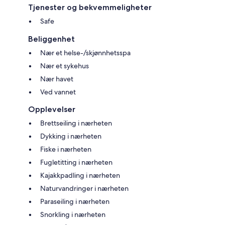
Tjenester og bekvemmeligheter
Safe
Beliggenhet
Nær et helse-/skjønnhetsspa
Nær et sykehus
Nær havet
Ved vannet
Opplevelser
Brettseiling i nærheten
Dykking i nærheten
Fiske i nærheten
Fugletitting i nærheten
Kajakkpadling i nærheten
Naturvandringer i nærheten
Paraseiling i nærheten
Snorkling i nærheten