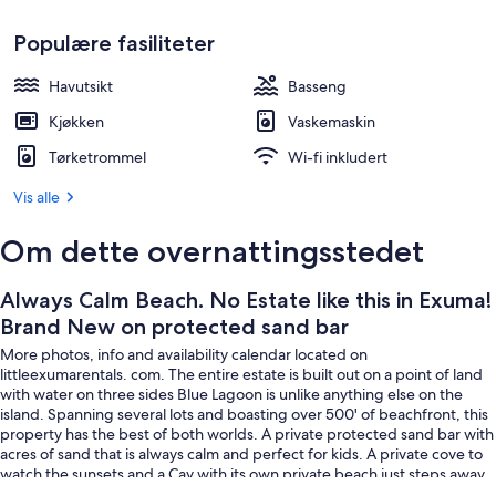
sand
På stranden og solsenger
bar
Populære fasiliteter
Havutsikt
Basseng
Kjøkken
Vaskemaskin
Tørketrommel
Wi-fi inkludert
Vis alle
Om dette overnattingsstedet
Always Calm Beach. No Estate like this in Exuma!
Brand New on protected sand bar
More photos, info and availability calendar located on
littleexumarentals. com. The entire estate is built out on a point of land
with water on three sides Blue Lagoon is unlike anything else on the
island. Spanning several lots and boasting over 500' of beachfront, this
property has the best of both worlds. A private protected sand bar with
acres of sand that is always calm and perfect for kids. A private cove to
watch the sunsets and a Cay with its own private beach just steps away.