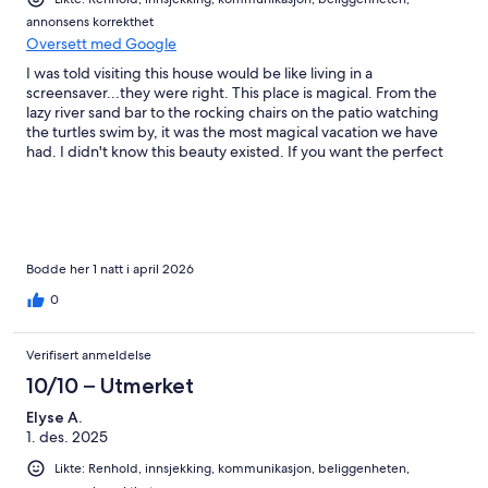
annonsens korrekthet
Oversett med Google
I was told visiting this house would be like living in a
screensaver...they were right. This place is magical. From the
lazy river sand bar to the rocking chairs on the patio watching
the turtles swim by, it was the most magical vacation we have
had. I didn't know this beauty existed. If you want the perfect
place to escape and see the most amazing place in a stunning
home this is it. Somehow the owners managed to design a
home where every bedroom and every window in the living
areas all look at the ocean. Cannot say enough about the beauty
of this home and location. I want to move here! We will be back.
Bodde her 1 natt i april 2026
0
Verifisert anmeldelse
10/10 – Utmerket
Elyse A.
1. des. 2025
Likte: Renhold, innsjekking, kommunikasjon, beliggenheten,