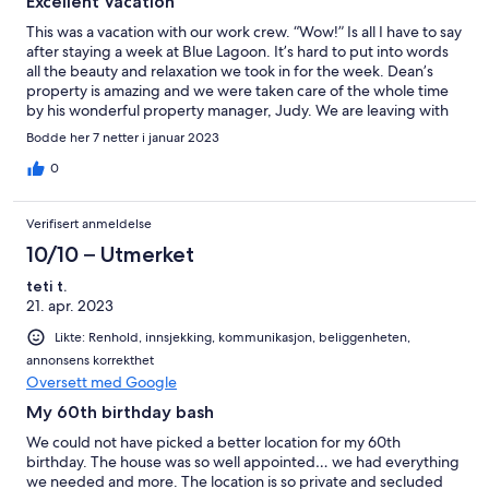
Excellent Vacation
This was a vacation with our work crew. “Wow!” Is all I have to say
after staying a week at Blue Lagoon. It’s hard to put into words
all the beauty and relaxation we took in for the week. Dean’s
property is amazing and we were taken care of the whole time
by his wonderful property manager, Judy. We are leaving with
so many wonderful memories. Exuma has our heart!
Bodde her 7 netter i januar 2023
0
Verifisert anmeldelse
10/10 – Utmerket
teti t.
21. apr. 2023
Likte: Renhold, innsjekking, kommunikasjon, beliggenheten,
annonsens korrekthet
Oversett med Google
My 60th birthday bash
We could not have picked a better location for my 60th
birthday. The house was so well appointed… we had everything
we needed and more. The location is so private and secluded