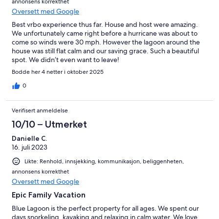
annonsens korrekthet
Oversett med Google
Best vrbo experience thus far. House and host were amazing.
We unfortunately came right before a hurricane was about to
come so winds were 30 mph. However the lagoon around the
house was still flat calm and our saving grace. Such a beautiful
spot. We didn’t even want to leave!
Bodde her 4 netter i oktober 2025
0
Verifisert anmeldelse
10/10 – Utmerket
Danielle C.
16. juli 2023
Likte: Renhold, innsjekking, kommunikasjon, beliggenheten,
annonsens korrekthet
Oversett med Google
Epic Family Vacation
Blue Lagoon is the perfect property for all ages. We spent our
days snorkeling, kayaking and relaxing in calm water. We love