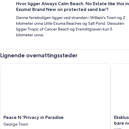
Hvor ligger Always Calm Beach. No Estate like this in
Exuma! Brand New on protected sand bar?
Denne ferieboligen ligger ved stranden i William's Town og 2
kilometer unna Little Exuma Beaches og Salt Pond. Dessuten
ligger Tropic of Cancer Beach og Eremittgraven kun 5
kilometer unna.
Lignende overnattingssteder
Peace N 'Privacy in Paradise
Eksklusiv
Peace
Eksklusi
Peace N 'Privacy in Paradise
Eksklus
N
privat
bare no
George Town
'Privacy
luksuriø