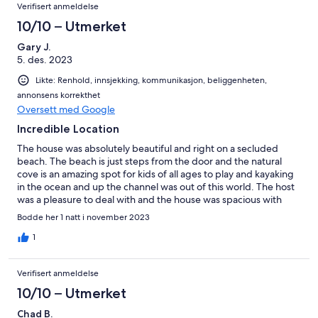
Verifisert anmeldelse
10/10 – Utmerket
Gary J.
5. des. 2023
Likte: Renhold, innsjekking, kommunikasjon, beliggenheten,
annonsens korrekthet
Oversett med Google
Incredible Location
The house was absolutely beautiful and right on a secluded
beach. The beach is just steps from the door and the natural
cove is an amazing spot for kids of all ages to play and kayaking
in the ocean and up the channel was out of this world. The host
was a pleasure to deal with and the house was spacious with
incredible views. I will definitely be coming back.
Bodde her 1 natt i november 2023
1
Verifisert anmeldelse
10/10 – Utmerket
Chad B.