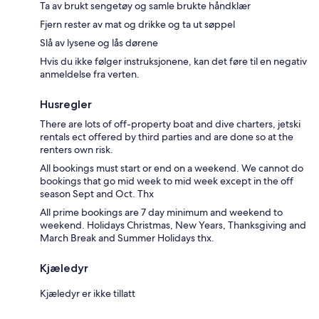
Ta av brukt sengetøy og samle brukte håndklær
Fjern rester av mat og drikke og ta ut søppel
Slå av lysene og lås dørene
Hvis du ikke følger instruksjonene, kan det føre til en negativ
anmeldelse fra verten.
Husregler
There are lots of off-property boat and dive charters, jetski
rentals ect offered by third parties and are done so at the
renters own risk.
All bookings must start or end on a weekend. We cannot do
bookings that go mid week to mid week except in the off
season Sept and Oct. Thx
All prime bookings are 7 day minimum and weekend to
weekend. Holidays Christmas, New Years, Thanksgiving and
March Break and Summer Holidays thx.
Kjæledyr
Kjæledyr er ikke tillatt