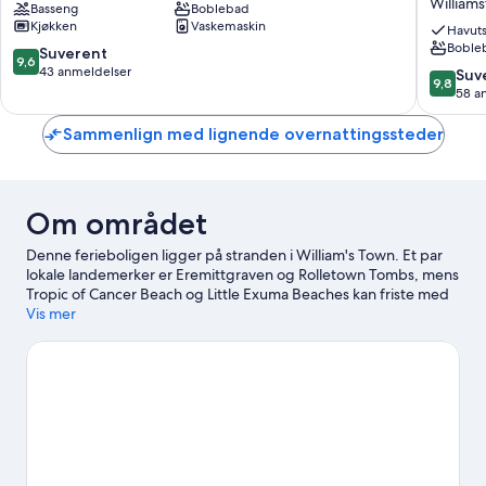
William
Basseng
Boblebad
in
Oceanfr
Kjøkken
Vaskemaskin
Paradise
Estate,
Havuts
Boble
George
bare
9.6
Suverent
9,6
Town
noen
av
43 anmeldelser
9.8
Suv
9,8
skritt
10,
av
58 a
til
Suverent,
10,
sanden
43
Suveren
Sammenlign med lignende overnattingssteder
pluss
anmeldelser
58
4
anmelde
kajakker
William
Om området
Denne ferieboligen ligger på stranden i William's Town. Et par
lokale landemerker er Eremittgraven og Rolletown Tombs, mens
Tropic of Cancer Beach og Little Exuma Beaches kan friste med
vakre naturomgivelser. Med vannaktiviteter som
Vis mer
vannscooterkjøring, kajakkpadling og fridykking er det mye å
finne på i nærheten.
Se vår reiseguide til William's Town
Se flere ferieboliger i William's Town