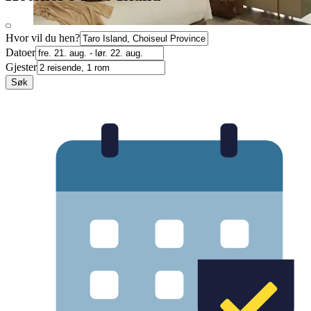
Hvor vil du hen?
Datoer
Gjester
Søk