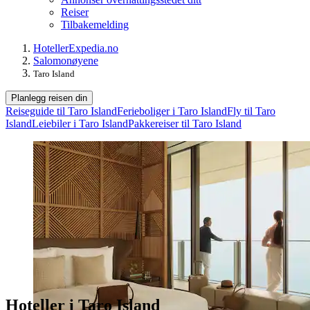
Reiser
Tilbakemelding
Hoteller
Expedia.no
Salomonøyene
Taro Island
Planlegg reisen din
Reiseguide til Taro Island
Ferieboliger i Taro Island
Fly til Taro
Island
Leiebiler i Taro Island
Pakkereiser til Taro Island
Hoteller i Taro Island