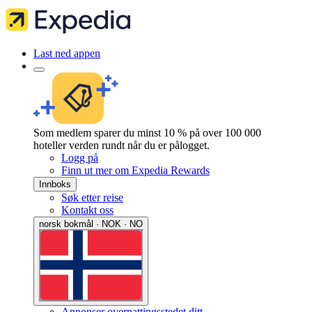
Last ned appen
Som medlem sparer du minst 10 % på over 100 000
hoteller verden rundt når du er pålogget.
Logg på
Finn ut mer om Expedia Rewards
Innboks
Søk etter reise
Kontakt oss
norsk bokmål · NOK · NO
Annonser overnattingsstedet ditt