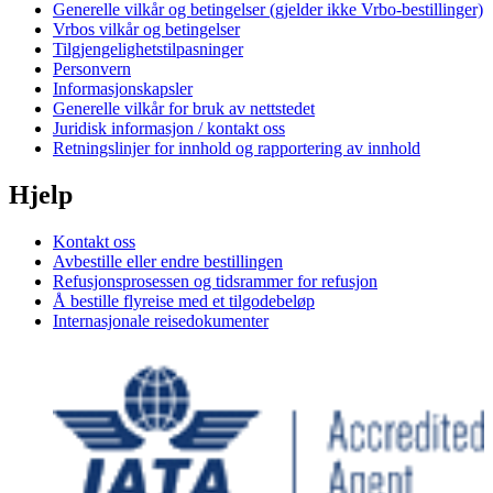
Generelle vilkår og betingelser (gjelder ikke Vrbo-bestillinger)
Vrbos vilkår og betingelser
Tilgjengelighetstilpasninger
Personvern
Informasjonskapsler
Generelle vilkår for bruk av nettstedet
Juridisk informasjon / kontakt oss
Retningslinjer for innhold og rapportering av innhold
Hjelp
Kontakt oss
Avbestille eller endre bestillingen
Refusjonsprosessen og tidsrammer for refusjon
Å bestille flyreise med et tilgodebeløp
Internasjonale reisedokumenter