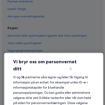
Flyreiser innenlands
Leiebil i Norge
Alle typer overnattingssteder
Regler
Generelle vilkår og betingelser (gjelder ikke Vrbo-bestillinger)
Vrbos vilkår og betingelser
Tilgjengelighetstilpasninger
Personvern
Vi bryr oss om personvernet
Informasjonskapsler
ditt
Generelle vilkår for bruk av nettstedet
Vi og
16
partnerne våre lagrer og/eller får tilgang til
Juridisk informasjon / kontakt oss
informasjon på en enhet, for eksempel unike ID-er i
informasjonskapsler for å behandle
Retningslinjer for innhold og rapportering av innhold
personopplysninger. Du kan godta eller administrere
valgene dine ved å klikke nedenfor eller når som helst
Hjelp
på siden for personvernerklæringen. Disse valgene