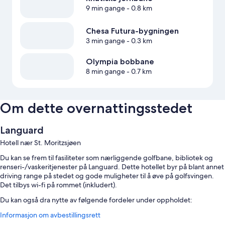
9 min gange
- 0.8 km
Chesa Futura-bygningen
3 min gange
- 0.3 km
Olympia bobbane
8 min gange
- 0.7 km
Om dette overnattingsstedet
Languard
Hotell nær St. Moritzsjøen
Du kan se frem til fasiliteter som nærliggende golfbane, bibliotek og
renseri-/vaskeritjenester på Languard. Dette hotellet byr på blant annet
driving range på stedet og gode muligheter til å øve på golfsvingen.
Det tilbys wi-fi på rommet (inkludert).
Du kan også dra nytte av følgende fordeler under oppholdet:
Informasjon om avbestillingsrett
Kontinental frokost (mot betaling), concierge-tjenester og