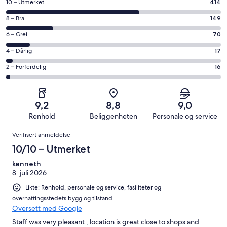
Rangering
10 – Utmerket
414
på
Rangering
8 – Bra
149
10
på
−
Rangering
6 – Grei
70
8
Utmerket.
på
−
Rangering
4 – Dårlig
17
414
6
Bra.
på
av
−
Rangering
2 – Forferdelig
16
149
4
totalt
Grei.
på
av
−
666
70
2
totalt
Dårlig.
anmeldelser.
av
−
666
17
9,2
8,8
9,0
totalt
Forferdelig.
anmeldelser.
av
Renhold
Beliggenheten
Personale og service
666
16
totalt
Anmeldelser
anmeldelser.
av
Verifisert anmeldelse
666
totalt
anmeldelser.
10/10 – Utmerket
666
anmeldelser.
kenneth
8. juli 2026
Likte: Renhold, personale og service, fasiliteter og
overnattingsstedets bygg og tilstand
Oversett med Google
Staff was very pleasant , location is great close to shops and