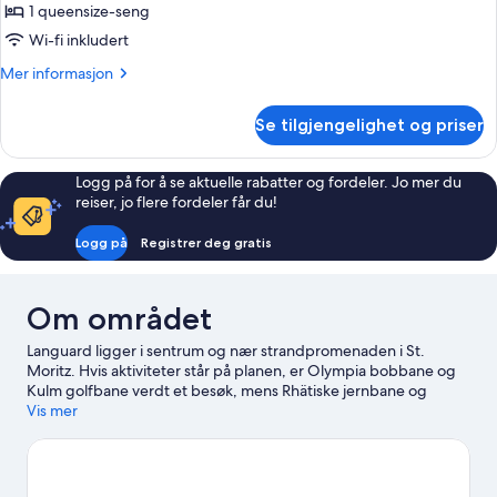
standard,
1 queensize-seng
1
Wi-fi inkludert
queensize-
Mer
Mer informasjon
seng,
informasjon
utsikt
om
Se tilgjengelighet og priser
mot
Dobbeltrom
–
innsjø
standard,
Logg på for å se aktuelle rabatter og fordeler. Jo mer du
1
reiser, jo flere fordeler får du!
queensize-
seng,
Logg på
Registrer deg gratis
utsikt
mot
innsjø
Om området
Languard ligger i sentrum og nær strandpromenaden i St.
Moritz. Hvis aktiviteter står på planen, er Olympia bobbane og
Kulm golfbane verdt et besøk, mens Rhätiske jernbane og
Ovaverva basseng og spa er noen av attraksjonene i området.
Vis mer
Brettseiling er blant de aktivitetene du kan bli med på her. Du
kan dessuten oppleve naturen i området gjennom turer til fots
eller med sykkel.
Se vår reiseguide til St. Moritz