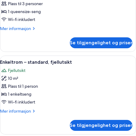
–
Plass til 3 personer
superior,
1 queensize-seng
utsikt
Wi-fi inkludert
mot
Mer
Mer informasjon
innsjø
informasjon
om
Se tilgjengelighet og priser
Dobbeltrom
–
superior,
Åpne
Safe på rommet, skrivebord og skrive
4
utsikt
Enkeltrom – standard, fjellutsikt
alle
mot
Fjellutsikt
innsjø
bildene
10 m²
av
Enkeltrom
Plass til 1 person
–
1 enkeltseng
standard,
Wi-fi inkludert
fjellutsikt
Mer
Mer informasjon
informasjon
om
Se tilgjengelighet og priser
Enkeltrom
–