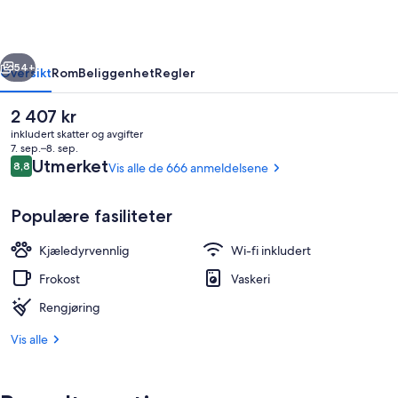
rige
Neste
54+
Oversikt
Rom
Beliggenhet
Regler
Den
2 407 kr
nåværende
inkludert skatter og avgifter
prisen
7. sep.–8. sep.
er
Anmeldelser
Utmerket
8,8
Vis alle de 666 anmeldelsene
8,8 av 10 –
2 407 kr
Populære fasiliteter
Kjæledyrvennlig
Wi-fi inkludert
Enkeltrom – comfort, utsikt mot innsjø
Frokost
Vaskeri
Rengjøring
Vis alle