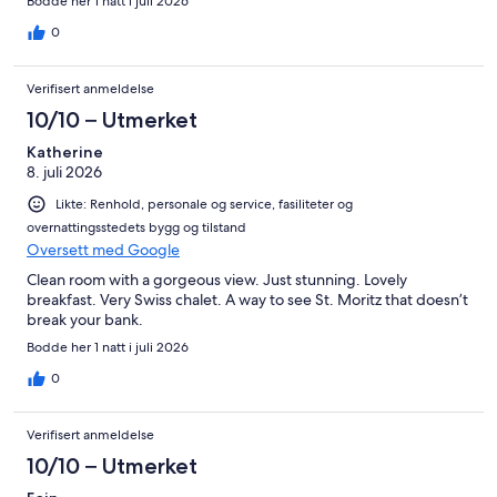
Bodde her 1 natt i juli 2026
0
Verifisert anmeldelse
10/10 – Utmerket
Katherine
8. juli 2026
Likte: Renhold, personale og service, fasiliteter og
overnattingsstedets bygg og tilstand
Oversett med Google
Clean room with a gorgeous view. Just stunning. Lovely
breakfast. Very Swiss chalet. A way to see St. Moritz that doesn’t
break your bank.
Bodde her 1 natt i juli 2026
0
Verifisert anmeldelse
10/10 – Utmerket