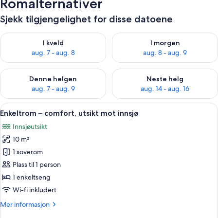
Romalternativer
Sjekk tilgjengelighet for disse datoene
Sjekk tilgjengelighet for i kveld, aug. 7 - aug. 8
Sjekk tilgjengelighet for i mor
I kveld
I morgen
aug. 7 - aug. 8
aug. 8 - aug. 9
Sjekk tilgjengelighet for denne helgen, aug. 7 - aug. 9
Sjekk tilgjengelighet for neste 
Denne helgen
Neste helg
aug. 7 - aug. 9
aug. 14 - aug. 16
Åpne
Safe på rommet, skrivebord og skrive
5
Enkeltrom – comfort, utsikt mot innsjø
alle
Innsjøutsikt
bildene
10 m²
av
Enkeltrom
1 soverom
–
Plass til 1 person
comfort,
1 enkeltseng
utsikt
Wi-fi inkludert
mot
Mer
Mer informasjon
innsjø
informasjon