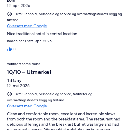
Eoin
12. apr. 2026
Likte: Renhold, personale og service og overnattingsstedets bygg og
tilstand
Oversett med Google
Nice traditional hotel in central location.
Bodde her 1 natt i april 2026
0
Verifisert anmeldelse
10/10 – Utmerket
Tiffany
12. mai 2026
Likte: Renhold, personale og service, fasiliteter og
overnattingsstedets bygg og tilstand
Oversett med Google
Clean and comfortable room, excellent and incredible views
from both the room and the breakfast area. The restaurant had
delicious offerings and the breakfast buffet was large and had
many great choices. We would absolutely stay here again.