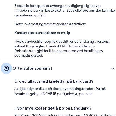
Spesielle forespørsler avhenger av tilgjengelighet ved
innsjekking og kan koste ekstra. Spesielle forespørsler kan ikke
garanteres oppfylt
Dette overnattingsstedet godtar kredittkort
Kontantløse transaksjoner er mulig
Hvis du avbestiller oppholdet ditt, er du underlagt vertens
avbestillingsregler. I henhold til EUs forskrifter om
forbrukerrett gjelder ikke angreretten ved bestilling av
overnattingssted.
Ofte stilte spørsmål
Er det tillatt med kjæledyr på Languard?
Ja, kjæledyr er tillatt på dette overnattingsstedet. Du må
betale et gebyr på CHF 15 per kjæledyr, per natt.
Hvor mye koster det å bo på Languard?
Per 7. aug. 2026 har vi funnet en startpris på 2 407 kr, inkludert