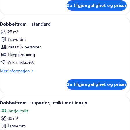
om
Se tilgjengelighet og priser
Enkeltrom
–
comfort,
Åpne
Safe på rommet, skrivebord og skrive
4
utsikt
Dobbeltrom – standard
alle
mot
25 m²
innsjø
bildene
1 soverom
av
Dobbeltrom
Plass til 2 personer
–
1 kingsize-seng
standard
Wi-fi inkludert
Mer
Mer informasjon
informasjon
om
Se tilgjengelighet og priser
Dobbeltrom
–
standard
Åpne
Dobbeltrom – superior, utsikt mot inn
6
Dobbeltrom – superior, utsikt mot innsjø
alle
Innsjøutsikt
bildene
35 m²
av
Dobbeltrom
1 soverom