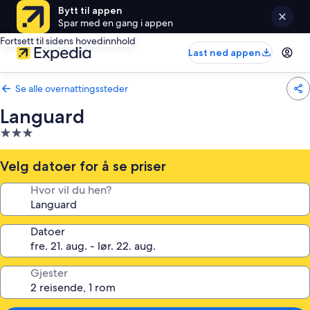
Bytt til appen
Spar med en gang i appen
Fortsett til sidens hovedinnhold
Last ned appen
Se alle overnattingssteder
Languard
Overnattingssted
med
3.0
Velg datoer for å se priser
stjerner
Hvor vil du hen?
Datoer
Gjester