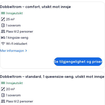
standard,
Åpne
Dobbeltrom – comfort, utsikt mot inns
4
fjellutsikt
Dobbeltrom – comfort, utsikt mot innsjø
alle
Innsjøutsikt
bildene
25 m²
av
Dobbeltrom
1 soverom
–
Plass til 2 personer
comfort,
1 kingsize-seng
utsikt
Wi-fi inkludert
mot
Mer
Mer informasjon
innsjø
informasjon
om
Se tilgjengelighet og priser
Dobbeltrom
–
comfort,
Åpne
Dobbeltrom – standard, 1 queensize-se
5
utsikt
Dobbeltrom – standard, 1 queensize-seng, utsikt mot innsjø
alle
mot
Innsjøutsikt
innsjø
bildene
20 m²
av
Dobbeltrom
1 soverom
–
Plass til 2 personer