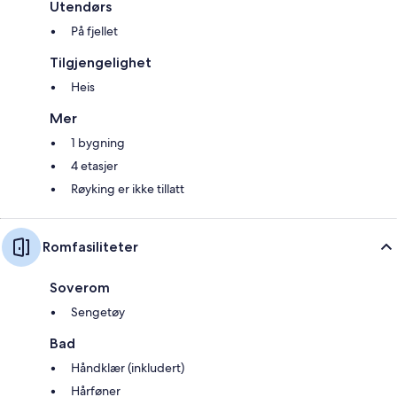
Utendørs
På fjellet
Tilgjengelighet
Heis
Mer
1 bygning
4 etasjer
Røyking er ikke tillatt
Romfasiliteter
Soverom
Sengetøy
Bad
Håndklær (inkludert)
Hårføner