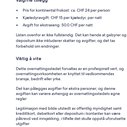
Valgfrie tillegg
Pris for kontinental frokost: ca. CHF 24 per person
Kjæledyravgift: CHF 15 per kjæledyr, per natt
Avgift for ekstraseng: 50.0 CHF per natt
Listen ovenfor er ikke fullstendig. Det kan hende at gebyrer og
depositum ikke inkluderer skatter og avgifter, og det tas
forbehold om endringer.
Viktig å vite
Dette overnattingsstedet forvaltes av en profesjonell vert, og
overnattingsvirksomheten er knyttet til vedkommendes
bransje, bedrift eller yrke.
Det kan pålegges avgifter for ekstra personer, og denne
avgiften kan variere avhengig av overnattingsstedets egne
regler
Legitimasjon med bilde utstedt av offentlig myndighet samt
kredittkort, debetkort eller depositum i kontanter kan være
påkrevd ved innsjekking, i tilfelle det skulle oppstå uforutsette
utgifter