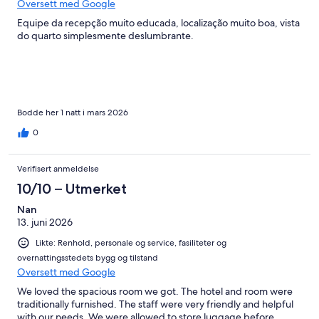
Oversett med Google
Equipe da recepção muito educada, localização muito boa, vista
do quarto simplesmente deslumbrante.
Bodde her 1 natt i mars 2026
0
Verifisert anmeldelse
10/10 – Utmerket
Nan
13. juni 2026
Likte: Renhold, personale og service, fasiliteter og
overnattingsstedets bygg og tilstand
Oversett med Google
We loved the spacious room we got. The hotel and room were
traditionally furnished. The staff were very friendly and helpful
with our needs. We were allowed to store luggage before