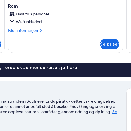
Su
Rom
Plass til 8 personer
Wi-fi inkludert
Mer
Mer informasjon
informasjon
om
r
Se priser
Rom
 fordeler. Jo mer du reiser, jo flere
n av stranden i Soufrière. Er du på utkikk etter vakre omgivelser,
iton er et annet anbefalt sted å besøke. Fridykking og snorkling er
suten oppleve naturen i området gjennom ridning og ziplining.
Se