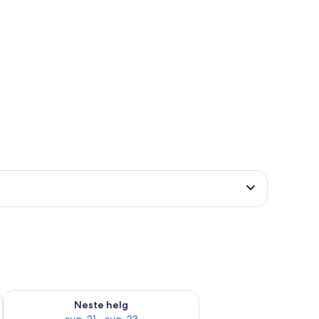
, aug. 14 - aug. 16
Sjekk tilgjengelighet for neste helg, aug. 21 - aug. 23
Neste helg
aug. 21 - aug. 23