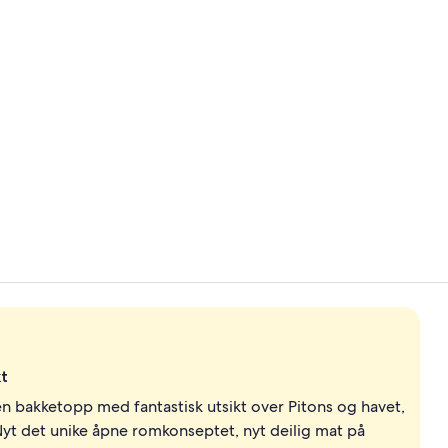
Video laget 
Behandlings
t
n bakketopp med fantastisk utsikt over Pitons og havet,
yt det unike åpne romkonseptet, nyt deilig mat på