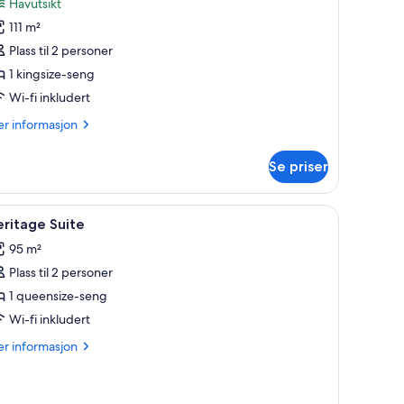
anmeldelser)
Havutsikt
illtop
111 m²
ream
Plass til 2 personer
uite
1 kingsize-seng
Wi-fi inkludert
er
r informasjon
formasjon
m
Se priser
lltop
eam
ite
pne
Allergitestet sengetøy, minibarvarer (inklude
3
ritage Suite
le
95 m²
ildene
Plass til 2 personer
v
eritage
1 queensize-seng
uite
Wi-fi inkludert
er
r informasjon
formasjon
m
ritage