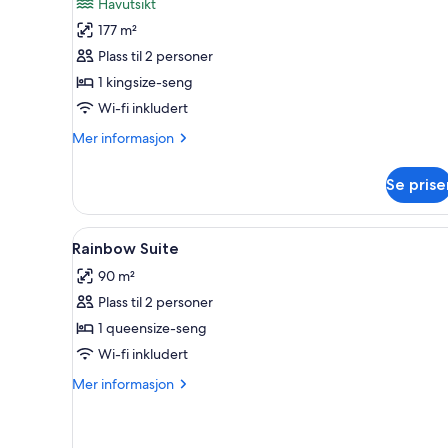
anmeldelse)
Havutsikt
Suites
177 m²
at
Plass til 2 personer
Paradise
1 kingsize-seng
Ridge
Wi-fi inkludert
Mer
Mer informasjon
informasjon
om
Se prise
Suites
at
Paradise
Åpne
Allergitestet sengetøy, miniba
2
Ridge
Rainbow Suite
alle
90 m²
bildene
Plass til 2 personer
av
Rainbow
1 queensize-seng
Suite
Wi-fi inkludert
Mer
Mer informasjon
informasjon
om
Rainbow