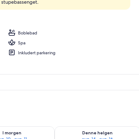
e stupebassenget.
Boblebad
Spa
Inkludert parkering
elighet for i morgen, aug. 10 - aug. 11
Sjekk tilgjengelighet for denne helgen
I morgen
Denne helgen
ug. 10 - aug. 11
aug. 14 - aug. 16