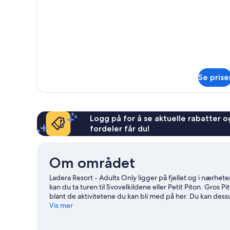
Suite
Se prise
Logg på for å se aktuelle rabatter og
fordeler får du!
Om området
Ladera Resort - Adults Only ligger på fjellet og i nærhete
kan du ta turen til Svovelkildene eller Petit Piton. Gros P
blant de aktivitetene du kan bli med på her. Du kan des
vår reiseguide til Soufrière
Vis mer
Se flere resorter i Soufrière