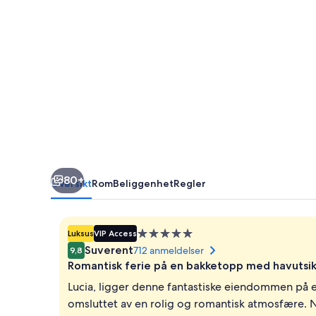
80+
Oversikt
Rom
Beliggenhet
Regler
Overnattingssted
Luksus
VIP Access
med
Suverent
712 anmeldelser
9,8
5.0
Romantisk ferie på en bakketopp med havutsik
stjerner
Lucia, ligger denne fantastiske eiendommen på e
omsluttet av en rolig og romantisk atmosfære. N