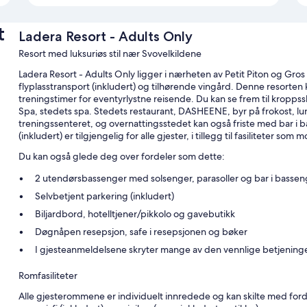
t
Ladera Resort - Adults Only
Resort med luksuriøs stil nær Svovelkildene
Ladera Resort - Adults Only ligger i nærheten av Petit Piton og Gros 
flyplasstransport (inkludert) og tilhørende vingård. Denne resorten k
treningstimer for eventyrlystne reisende. Du kan se frem til kropp
Spa, stedets spa. Stedets restaurant, DASHEENE, byr på frokost, lun
treningssenteret, og overnattingsstedet kan også friste med bar i
(inkludert) er tilgjengelig for alle gjester, i tillegg til fasiliteter som
Du kan også glede deg over fordeler som dette:
2 utendørsbassenger med solsenger, parasoller og bar i bassen
Selvbetjent parkering (inkludert)
Biljardbord, hotelltjener/pikkolo og gavebutikk
Døgnåpen resepsjon, safe i resepsjonen og bøker
I gjesteanmeldelsene skryter mange av den vennlige betjening
Romfasiliteter
Alle gjesterommene er individuelt innredede og kan skilte med forde