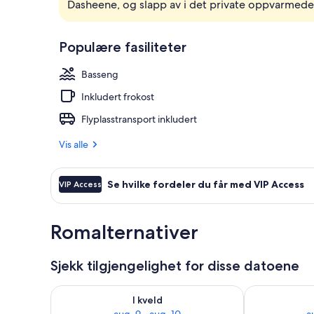
Dasheene, og slapp av i det private oppvarmed
Eksteriør
Populære fasiliteter
Basseng
Inkludert frokost
Flyplasstransport inkludert
Vis alle
Se hvilke fordeler du får med VIP Access
VIP Access
Romalternativer
Sjekk tilgjengelighet for disse datoene
Sjekk tilgjengelighet for i kveld, aug. 9 - aug. 10
Sjekk tilgjeng
I kveld
aug. 9 - aug. 10
a