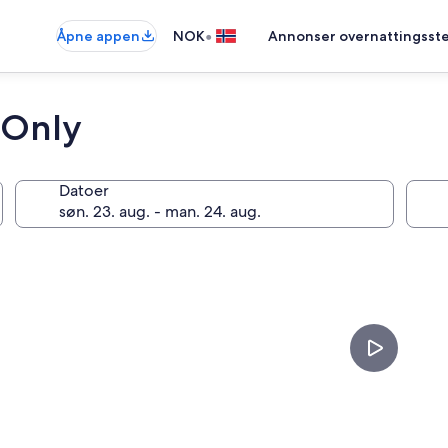
•
Åpne appen
NOK
Annonser overnattingsste
 Only
Datoer