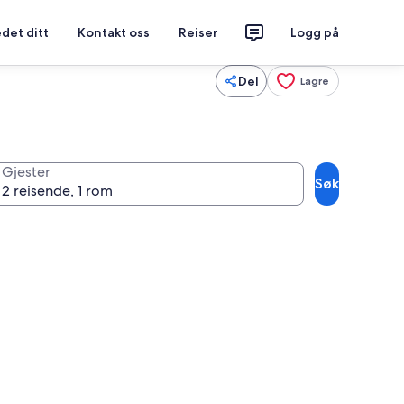
det ditt
Kontakt oss
Reiser
Logg på
Del
Lagre
Gjester
Søk