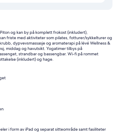
Piton og kan by på komplett frokost (inkludert),
an friste med aktiviteter som pilates, fotturer/sykkelturer og
sskrubb, dypvevsmassasje og aromaterapi på lévé Wellness &
sj, middag og havutsikt. Yogatimer tilbys på
 bassenget, strandbar og bassengbar. Wi-fi på rommet
 mottakelse (inkludert) og hage.
get
en
ler i form av iPad og separat sitteområde samt fasiliteter