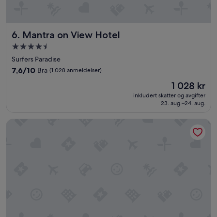
o
l
k
Mantra on View Hotel
6. Mantra on View Hotel
o
g
Overnattingssted
s
med
Surfers Paradise
t
4.5
e
7.6
7,6/10
Bra
(1 028 anmeldelser)
stjerner
d
av
Prisen
1 028 kr
e
10,
er
t
Bra,
inkludert skatter og avgifter
1 028 kr
»
23. aug.–24. aug.
(1 028
anmeldelser)
Nightelier Mermaid Waters