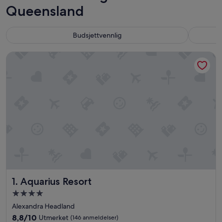
Queensland
Budsjettvennlig
Aquarius Resort
Aquarius Resort
1. Aquarius Resort
Overnattingssted
med
Alexandra Headland
4.0
8.8
8,8/10
Utmerket
(146 anmeldelser)