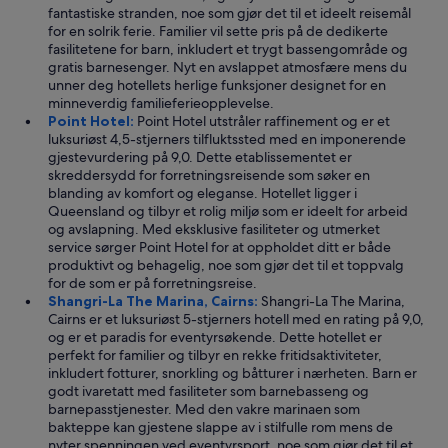
å
fantastiske stranden, noe som gjør det til et ideelt reisemål
n
for en solrik ferie. Familier vil sette pris på de dedikerte
d
fasilitetene for barn, inkludert et trygt bassengområde og
k
gratis barnesenger. Nyt en avslappet atmosfære mens du
l
unner deg hotellets herlige funksjoner designet for en
æ
minneverdig familieferieopplevelse.
r
Point Hotel:
Point Hotel utstråler raffinement og er et
.
luksuriøst 4,5-stjerners tilfluktssted med en imponerende
E
gjestevurdering på 9,0. Dette etablissementet er
r
skreddersydd for forretningsreisende som søker en
o
blanding av komfort og eleganse. Hotellet ligger i
g
Queensland og tilbyr et rolig miljø som er ideelt for arbeid
s
og avslapning. Med eksklusive fasiliteter og utmerket
å
service sørger Point Hotel for at oppholdet ditt er både
b
produktivt og behagelig, noe som gjør det til et toppvalg
r
for de som er på forretningsreise.
a
Shangri-La The Marina, Cairns:
Shangri-La The Marina,
v
Cairns er et luksuriøst 5-stjerners hotell med en rating på 9,0,
a
og er et paradis for eventyrsøkende. Dette hotellet er
s
perfekt for familier og tilbyr en rekke fritidsaktiviteter,
k
inkludert fotturer, snorkling og båtturer i nærheten. Barn er
e
godt ivaretatt med fasiliteter som barnebasseng og
m
barnepasstjenester. Med den vakre marinaen som
a
bakteppe kan gjestene slappe av i stilfulle rom mens de
s
nyter spenningen ved eventyrsport, noe som gjør det til et