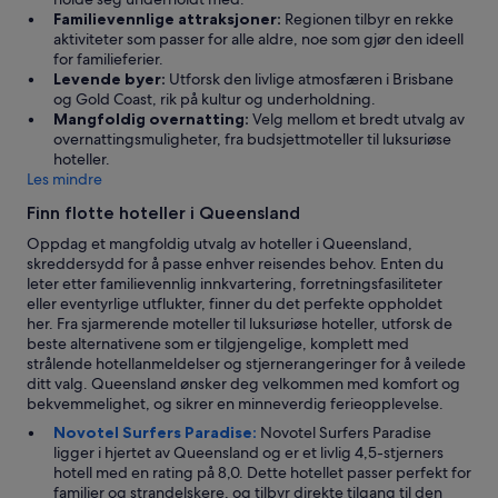
s
Familievennlige attraksjoner:
Regionen tilbyr en rekke
k
aktiviteter som passer for alle aldre, noe som gjør den ideell
e
for familieferier.
t
Levende byer:
Utforsk den livlige atmosfæren i Brisbane
i
og Gold Coast, rik på kultur og underholdning.
l
Mangfoldig overnatting:
Velg mellom et bredt utvalg av
a
overnattingsmuligheter, fra budsjettmoteller til luksuriøse
9
hoteller.
d
Les mindre
a
g
Finn flotte hoteller i Queensland
e
Oppdag et mangfoldig utvalg av hoteller i Queensland,
r
skreddersydd for å passe enhver reisendes behov. Enten du
,
leter etter familievennlig innkvartering, forretningsfasiliteter
m
eller eventyrlige utflukter, finner du det perfekte oppholdet
e
her. Fra sjarmerende moteller til luksuriøse hoteller, utforsk de
n
beste alternativene som er tilgjengelige, komplett med
f
strålende hotellanmeldelser og stjernerangeringer for å veilede
i
ditt valg. Queensland ønsker deg velkommen med komfort og
k
bekvemmelighet, og sikrer en minneverdig ferieopplevelse.
k
n
Novotel Surfers Paradise:
Novotel Surfers Paradise
y
ligger i hjertet av Queensland og er et livlig 4,5-stjerners
e
hotell med en rating på 8,0. Dette hotellet passer perfekt for
h
familier og strandelskere, og tilbyr direkte tilgang til den