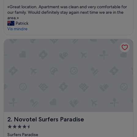
stjerner
av
«
«Great location. Apartment was clean and very comfortable for
10,
G
our family. Would definitely stay again next time we are in the
Utmerket,
r
area.»
(146
e
Patrick
anmeldelser)
a
Vis mindre
t
l
Novotel Surfers Paradise
o
c
a
t
i
o
n
.
A
p
a
r
t
m
Novotel Surfers Paradise
2. Novotel Surfers Paradise
e
Overnattingssted
n
med
t
Surfers Paradise