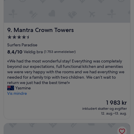
Mantra Crown Towers
9. Mantra Crown Towers
Overnattingssted
med
Surfers Paradise
4.5
8.4
8,4/10
Veldig bra
(1 753 anmeldelser)
stjerner
av
«
«We had the most wonderful stay! Everything was completely
10,
W
beyond our expectations, full functional kitchen and amenities
Veldig
e
we were very happy with the rooms and we had everything we
bra,
h
needed for a family trip with two children. We can’t wait to
(1 753
a
return we just had the best time!»
anmeldelser)
d
Yasmine
t
Vis mindre
h
Prisen
1 983 kr
e
er
inkludert skatter og avgifter
m
1 983 kr
12. aug.–13. aug.
o
s
Dorsett Gold Coast
t
w