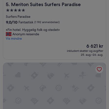
e
Meriton Suites Surfers Paradise
5. Meriton Suites Surfers Paradise
i
Overnattingssted
n
med
t
Surfers Paradise
h
5.0
9.0
9,0/10
Fantastisk
(1 192 anmeldelser)
e
stjerner
av
a
«
«Fin hotel. Hyggelig folk og stedet»
10,
r
F
Anonym reisende
Fantastisk,
e
i
Vis mindre
(1 192
a
n
anmeldelser)
Prisen
6 621 kr
.
h
er
»
inkludert skatter og avgifter
o
6 621 kr
25. aug.–26. aug.
t
e
Mantra on View Hotel
l
.
H
y
g
g
e
l
i
g
f