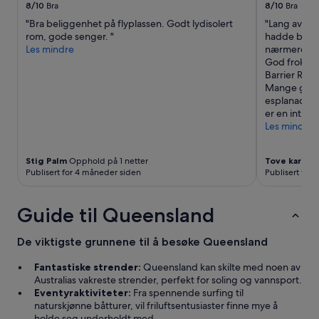
,
8/10
Bra
8/10
Bra
o
"Bra beliggenhet på flyplassen. Godt lydisolert
"Lang avstan
g
rom, gode senger. "
hadde bestil
b
Les mindre
nærmere ho
l
God frokost.
e
Barrier Ree
i
Mange gode
k
esplanadaen
k
er en intim, 
e
Les mindre
s
t
ø
Stig Palm
Opphold på 1 netter
Tove karin
Op
v
Publisert for 4 måneder siden
Publisert for
s
u
Guide til Queensland
g
d
e
De viktigste grunnene til å besøke Queensland
l
l
Fantastiske strender:
Queensland kan skilte med noen av
e
Australias vakreste strender, perfekt for soling og vannsport.
r
Eventyraktiviteter:
Fra spennende surfing til
v
naturskjønne båtturer, vil friluftsentusiaster finne mye å
a
holde seg underholdt med.