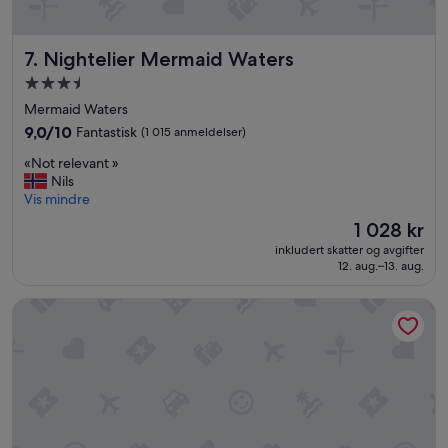
Nightelier Mermaid Waters
7. Nightelier Mermaid Waters
Overnattingssted
med
Mermaid Waters
3.5
9.0
9,0/10
Fantastisk
(1 015 anmeldelser)
stjerner
av
«
«Not relevant »
10,
N
Nils
Fantastisk,
o
Vis mindre
(1 015
t
anmeldelser)
Prisen
1 028 kr
r
er
inkludert skatter og avgifter
e
1 028 kr
12. aug.–13. aug.
l
e
QT Gold Coast
v
a
n
t
»