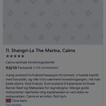
s
c
o
m
p
l
e
t
e
l
y
b
Shangri-La The Marina, Cairns
11. Shangri-La The Marina, Cairns
e
Overnattingssted
y
med
o
Cairns sentrale forretningsdistrikt
n
5.0
9.0
9,0/10
Fantastisk
(1 012 anmeldelser)
d
stjerner
av
o
«
«Lang avstand fra frokost/resepsjon til rommet, vi hadde bestilt
10,
u
L
med havutsikt, og ville vi bo nærmere hovedinngangen, må man
Fantastisk,
r
a
betle ekstra. God frokost. Kort avstand til katamaran til Great
(1 012
e
n
Barrier Reef og Møteplass for regnskogtur. Mange gode
anmeldelser)
x
g
restauranter nærheten ohg esplanadaen er ved siden av
p
a
restauranten. Cairns er en intim, flott by!»
e
v
Tove karin
c
s
Vis mindre