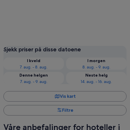
Gold Coast
Brisban
Sjekk priser på disse datoene
I kveld
I morgen
7. aug. - 8. aug.
8. aug. - 9. aug.
Denne helgen
Neste helg
7. aug. - 9. aug.
14. aug. - 16. aug.
Vis kart
Filtre
Våre anbefalinger for hoteller i