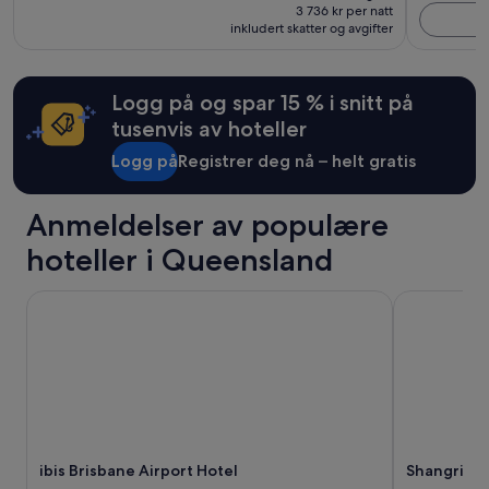
n
7 471 kr
8 215 kr.
3 736 kr per natt
f
t
inkludert skatter og avgifter
Se
l
,
mer
o
h
informasjon
t
ø
om
t
Logg på og spar 15 % i snitt på
y
standardpris.
b
e
tusenvis av hoteller
y
f
!
Logg på
Registrer deg nå – helt gratis
l
»
a
t
Anmeldelser av populære
e
r
hoteller i Queensland
i
k
ibis Brisbane Airport Hotel
Shangri-La T
k
e
r
e
n
g
j
o
r
ibis Brisbane Airport Hotel
Shangri-La
t