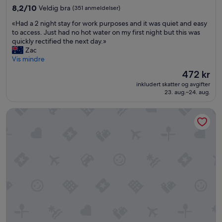
W
r
w
4.0
8.2
8,2/10
Veldig bra
(351 anmeldelser)
e
t
a
stjerner
av
c
a
s
«
«Had a 2 night stay for work purposes and it was quiet and easy
10,
a
v
g
H
to access. Just had no hot water on my first night but this was
Veldig
n
s
r
a
quickly rectified the next day.»
bra,
’
t
e
d
Zac
(351
t
a
a
a
Vis mindre
anmeldelser)
w
n
t
2
Prisen
472 kr
a
d
w
n
er
i
t
i
inkludert skatter og avgifter
i
472 kr
t
i
23. aug.–24. aug.
t
g
t
l
h
h
o
k
t
Hilton Cairns
t
r
a
h
s
e
t
i
t
t
a
s
a
u
m
p
y
r
a
l
f
n
r
a
o
w
a
c
r
e
n
e
w
j
t
.
o
u
i
L
r
s
l
o
k
t
G
v
p