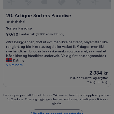
p
a
l
s
a
q
Artique Surfers Paradise
20. Artique Surfers Paradise
n
u
a
Overnattingssted
i
d
med
c
Surfers Paradise
a
k
4.5
9.0
9,0/10
Fantastisk
(3 200 anmeldelser)
e
l
stjerner
av
n
y
«
«Bra beliggenhet, flott utsikt, men ikke helt rent, høye flater ikke
10,
e
r
B
rengjort, og ble ikke støvsugd eller vasket ila 9 dager, men fikk
Fantastisk,
r
e
r
nye håndklær. Er også bra vaskemaskin og trommel, så vi vasket
(3 200
v
c
a
både klær og håndklær underveis. Veldig fint bassengområde »
anmeldelser)
e
t
b
Katrine
d
i
e
Vis mindre
s
f
l
Prisen
i
2 334 kr
i
i
er
d
e
inkludert skatter og avgifter
g
2 334 kr
e
9. aug.–10. aug.
d
g
n
t
e
a
h
n
v
Laveste
Laveste pris per natt funnet de siste 24 timene, basert på et opphold på 1 natt
e
h
r
for 2 voksne. Priser og tilgjengelighet kan endre seg. Ytterligere vilkår kan
pris
n
e
gjelde.
e
per
e
t
s
natt
x
,
t
funnet
Vis alle overnattingssteder