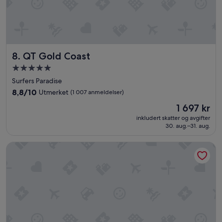
QT Gold Coast
8. QT Gold Coast
Overnattingssted
med
Surfers Paradise
5.0
8.8
8,8/10
Utmerket
(1 007 anmeldelser)
stjerner
av
Prisen
1 697 kr
10,
er
Utmerket,
inkludert skatter og avgifter
1 697 kr
30. aug.–31. aug.
(1 007
anmeldelser)
Mantra Crown Towers