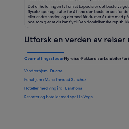
Det er heller ingen tvil om at Expedia er det beste valget
flyselskaper og -ruter for å finne den beste prisen for deg,
eller andre steder, og dermed får du mer å rutte med på 
noe som gjør at du kan fly til Den dominikanske republikk el
Utforsk en verden av reiser
Overnattingssteder
Flyreiser
Pakkereiser
Leiebiler
Fer
Vandrerhjem i Duarte
Feriehjem i Maria Trinidad Sanchez
Hoteller med vingård i Barahona
Resorter og hoteller med spa i La Vega