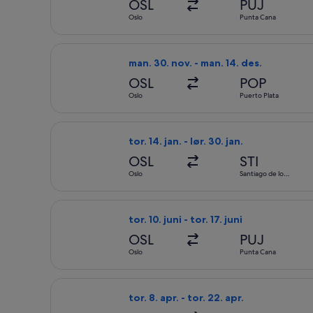
OSL
PUJ
Oslo
Punta Cana
Velg flyreisen med American Airlines fr
man. 30. nov. - man. 14. des.
OSL
POP
Oslo
Puerto Plata
Velg flyreisen med American Airlines fr
tor. 14. jan. - lør. 30. jan.
OSL
STI
Oslo
Santiago de los
Caballeros
Velg flyreisen med Swiss International A
tor. 10. juni - tor. 17. juni
OSL
PUJ
Oslo
Punta Cana
Velg flyreisen med Finnair fra Trondhei
tor. 8. apr. - tor. 22. apr.