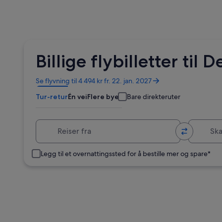
Billige flybilletter ti
Åpnes
Se flyvning til 4 494 kr fr. 22. jan. 2027
i
Tur-retur
Én vei
Flere byer
Bare direkteruter
et
nytt
vindu
Reiser fra
Skal til
Legg til et overnattingssted for å bestille mer og spare*