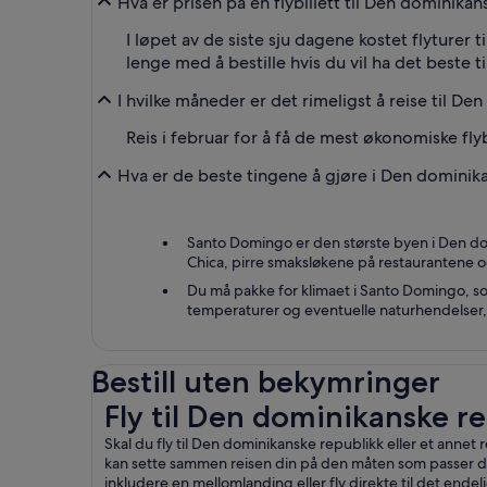
Hva er prisen på en flybillett til Den dominikan
I løpet av de siste sju dagene kostet flyturer 
lenge med å bestille hvis du vil ha det beste t
I hvilke måneder er det rimeligst å reise til D
Reis i februar for å få de mest økonomiske fl
Hva er de beste tingene å gjøre i Den dominik
Santo Domingo er den største byen i Den dom
Chica, pirre smaksløkene på restaurantene og
Du må pakke for klimaet i Santo Domingo, som e
temperaturer og eventuelle naturhendelser, s
Bestill uten bekymringer
Fly til Den dominikanske republikk
Fly til Den dominikanske r
Skal du fly til Den dominikanske republikk eller et annet re
kan sette sammen reisen din på den måten som passer deg 
inkludere en mellomlanding eller fly direkte til det endeli