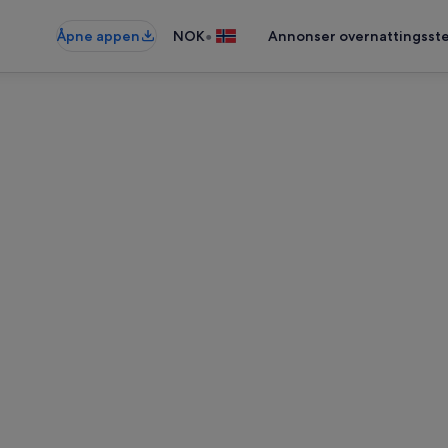
•
Åpne appen
NOK
Annonser overnattingsste