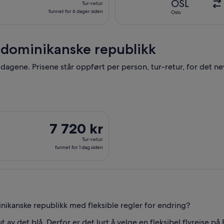
OSL
Tur-retur
siden
retur,
funnet for 6 dager siden
Oslo
funnet
for
6
n dominikanske republikk
dager
siden
 7 dagene. Prisene står oppført per person, tur-retur, for det 
fra Oslo til Punta Cana, med avreise ons. 17. feb. og retur fre. 
7 720 kr
7 720 kr
Tur-
Tur-retur
retur,
funnet for 1 dag siden
funnet
for
1
dag
siden
minikanske republikk med fleksible regler for endring?
t av det blå. Derfor er det lurt å velge en fleksibel flyreise på