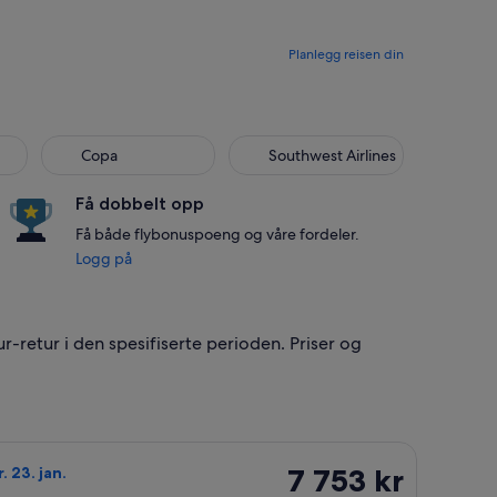
Planlegg reisen din
Copa
Southwest Airlines
Få dobbelt opp
Få både flybonuspoeng og våre fordeler.
Logg på
ur-retur i den spesifiserte perioden. Priser og
6. feb., med en pris på 7 720 kr. funnet for 1 dag siden
d American Airlines fra Oslo til Santo Domingo, med avreise søn.
7 753 kr
7 753 kr
r. 23. jan.
Tur-