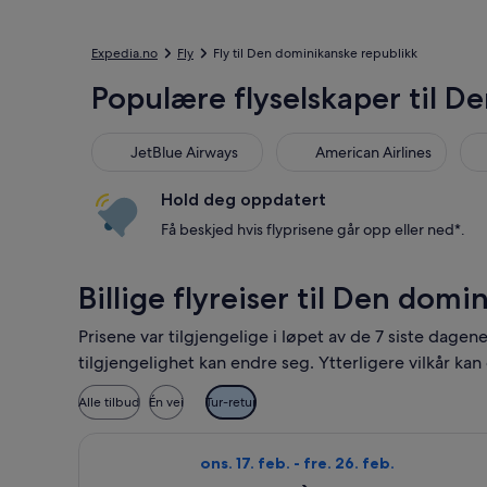
Expedia.no
Fly
Fly til Den dominikanske republikk
Populære flyselskaper til D
JetBlue Airways
American Airlines
Hold deg oppdatert
Få beskjed hvis flyprisene går opp eller ned*.
Billige flyreiser til Den dom
Prisene var tilgjengelige i løpet av de 7 siste dagen
tilgjengelighet kan endre seg. Ytterligere vilkår kan
Alle tilbud
Én vei
Tur-retur
Velg flyreisen med American Airlines fr
ons. 17. feb. - fre. 26. feb.