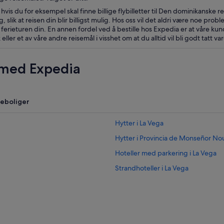
 hvis du for eksempel skal finne billige flybilletter til Den dominikanske 
 slik at reisen din blir billigst mulig. Hos oss vil det aldri være noe prob
ferieturen din. En annen fordel ved å bestille hos Expedia er at våre kun
ler et av våre andre reisemål i visshet om at du alltid vil bli godt tatt va
 med Expedia
ieboliger
Hytter i La Vega
Hytter i Provincia de Monseñor No
Hoteller med parkering i La Vega
Strandhoteller i La Vega