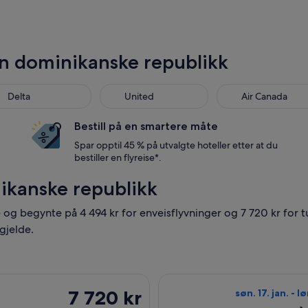
en dominikanske republikk
Delta
United
Air Canada
Bestill på en smartere måte
Spar opptil 45 % på utvalgte hoteller etter at du
bestiller en flyreise*.
inikanske republikk
e og begynte på 4 494 kr for enveisflyvninger og 7 720 kr for t
 gjelde.
a Oslo til Punta Cana, med avreise ons. 17. feb. og retur fre. 2
Velg flyreisen me
7 720 kr
7 720 kr
søn. 17. jan. - lø
Tur-