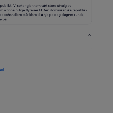
republikk. Vi søker gjennom vårt store utvalg av
lem å finne billige flyreiser til Den dominikanske republikk
debehandlere står klare til å hjelpe deg døgnet rundt,
re på.
uel