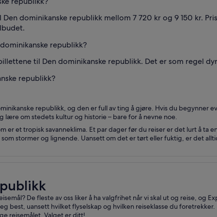
ske republikk?
til Den dominikanske republikk mellom 7 720 kr og 9 150 kr. Pris
ilbudet.
en dominikanske republikk?
ybillettene til Den dominikanske republikk. Det er som regel dy
anske republikk?
inikanske republikk, og den er full av ting å gjøre. Hvis du begynner e
 lære om stedets kultur og historie – bare for å nevne noe.
r et tropisk savanneklima. Et par dager før du reiser er det lurt å ta en 
om stormer og lignende. Uansett om det er tørt eller fuktig, er det all
epublikk
isemål? De fleste av oss liker å ha valgfrihet når vi skal ut og reise, og Exp
best, uansett hvilket flyselskap og hvilken reiseklasse du foretrekker.
ge reisemålet. Valget er ditt!