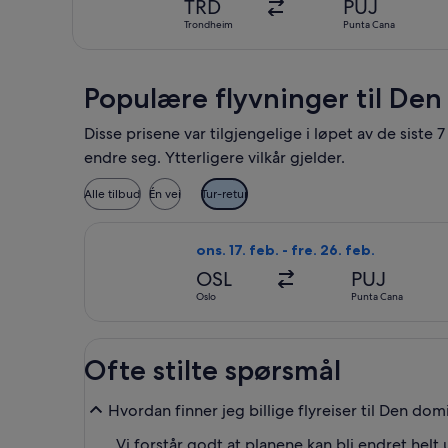
TRD
PUJ
Trondheim
Punta Cana
Populære flyvninger til De
Disse prisene var tilgjengelige i løpet av de siste
endre seg. Ytterligere vilkår gjelder.
Alle tilbud
Én vei
Tur-retur
Velg flyreisen med American Airlines 
ons. 17. feb. - fre. 26. feb.
OSL
PUJ
Oslo
Punta Cana
Ofte stilte spørsmål
Hvordan finner jeg billige flyreiser til Den do
Vi forstår godt at planene kan bli endret helt u