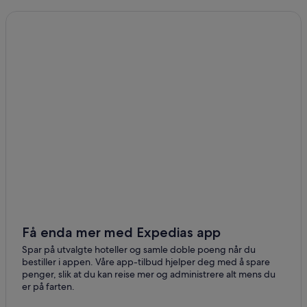
Hoteller i San Pablo de Lipez
Hoteller med parkering i Toro Toro
Hoteller i Tupiza
Kjæledyrvennlige hoteller i Uyuni
Hoteller med parkering i Uyuni
Hoteller i Uyuni
Hoteller i Villazón
Få enda mer med Expedias app
Spar på utvalgte hoteller og samle doble poeng når du
bestiller i appen. Våre app-tilbud hjelper deg med å spare
penger, slik at du kan reise mer og administrere alt mens du
er på farten.