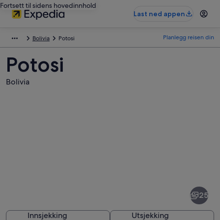
Fortsett til sidens hovedinnhold
Last ned appen
Planlegg reisen din
Bolivia
Potosi
Potosi
Bolivia
Bilder
av
Potosi
25
Innsjekking
Utsjekking