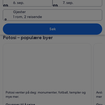
6. sep.
7. sep.
Gjester
1 rom, 2 reisende
Potosi
Søk
Potosi – populære byer
Potosi
Uyuni
Potosi venter på deg: monumenter, fotball, templer og
Avsla
Kjent for Turer, Budsjettvennlig og Monumenter
Kjent 
mye mer.
mer!
Grunner til å reise
Grunn