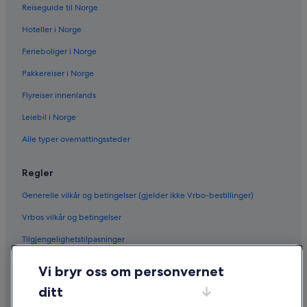
Reiseguide til Norge
Hoteller i Norge
Ferieboliger i Norge
Pakkereiser i Norge
Flyreiser innenlands
Leiebil i Norge
Alle typer overnattingssteder
Regler
Generelle vilkår og betingelser (gjelder ikke Vrbo-bestillinger)
Vrbos vilkår og betingelser
Tilgjengelighetstilpasninger
Personvern
Vi bryr oss om personvernet
Informasjonskapsler
ditt
Generelle vilkår for bruk av nettstedet