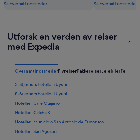
Se overnattingssteder
Se overnattingssteder
Utforsk en verden av reiser
med Expedia
Overnattingssteder
Flyreiser
Pakkereiser
Leiebiler
Feriebol
3-Stjerners hoteller i Uyuni
5-Stjerners hoteller i Uyuni
Hoteller i Calle Quijarro
Hoteller i Colcha K
Hoteller i Municipio San Antonio de Esmoruco
Hoteller i San Agustin