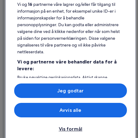
Vi og
16
partnerne våre lagrer og/eller får tilgang til
Juridisk informasjon / kontakt oss
informasjon på en enhet, for eksempel unike ID-er i
informasjonskapsler for å behandle
Retningslinjer for innhold og rapportering av innhold
personopplysninger. Du kan godta eller administrere
valgene dine ved å klikke nedenfor eller når som helst
Hjelp
på siden for personvernerklæringen. Disse valgene
Kontakt oss
signaliseres til våre partnere og vil ikke påvirke
nettleserdata.
Avbestille eller endre bestillingen
Vi og partnerne våre behandler data for å
Refusjonsprosessen og tidsrammer for refusjon
levere:
Å bestille flyreise med et tilgodebeløp
Bruke nøyaktige geolokasjonsdata. Aktivt skanne
enhetsegenskaper for identifikasjon. Lagre og/eller få
Internasjonale reisedokumenter
tilgang til informasjon på en enhet. Personlig tilpasset
Jeg godtar
annonsering og innhold, annonsering- og
innholdsmåling, publikumsundersøkelser og
tjenesteutvikling.
Avvis alle
Liste over partnere (leverandører)
© 2026 Expedia, Inc., et Expedia Group-selskap. Med enerett. Expedia
og flylogoen er varemerker eller registrerte varemerker som tilhører
Expedia, Inc.
Vis formål