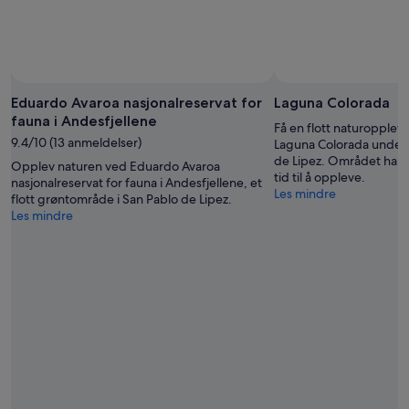
Bilde: AdventureJ
Bilde
(fri
Eduardo Avaroa nasjonalreservat for
Laguna Colorada
bruk):
fauna i Andesfjellene
Få en flott naturoppleve
AdventureJ
9.4/10 (13 anmeldelser)
Laguna Colorada under 
de Lipez. Området har p
Opplev naturen ved Eduardo Avaroa
tid til å oppleve.
nasjonalreservat for fauna i Andesfjellene, et
Les mindre
flott grøntområde i San Pablo de Lipez.
Les mindre