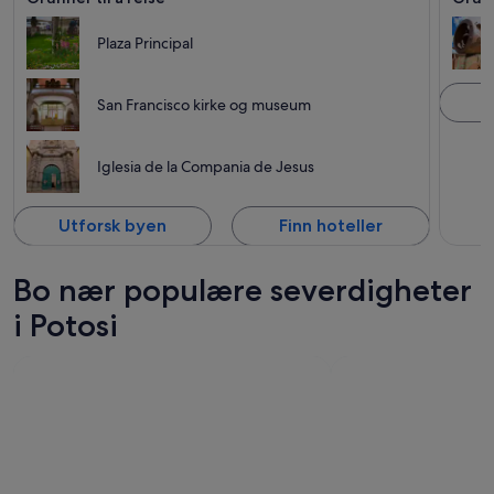
Plaza Principal
U
San Francisco kirke og museum
Iglesia de la Compania de Jesus
Utforsk byen
Finn hoteller
Bo nær populære severdigheter
i Potosi