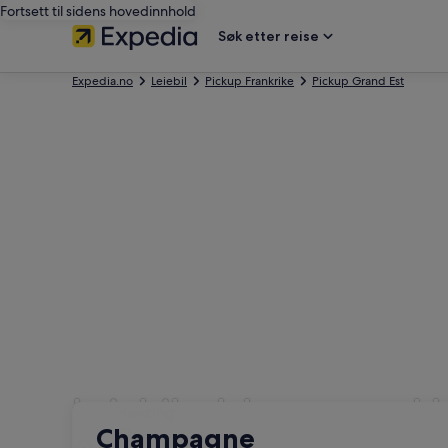
Fortsett til sidens hovedinnhold
Søk etter reise
Expedia.no
Leiebil
Pickup Frankrike
Pickup Grand Est
Leiebilselskaper med 
Henting
Henting
Champagne