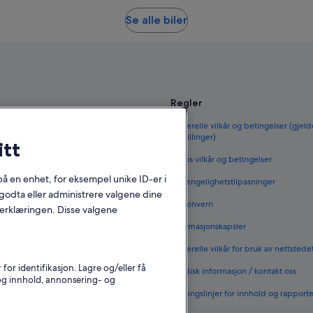
Se alle biler
Regler
til Norge
Generelle vilkår og betingelser (gjeld
bestillinger)
itt
orge
Vrbos vilkår og betingelser
 i Norge
 på en enhet, for eksempel unike ID-er i
Tilgjengelighetstilpasninger
 i Norge
godta eller administrere valgene dine
Personvern
nerklæringen. Disse valgene
nenlands
Informasjonskapsler
rge
Generelle vilkår for bruk av nettstede
vernattingssteder
r identifikasjon. Lagre og/eller få
Juridisk informasjon / kontakt oss
 og innhold, annonsering- og
Retningslinjer for innhold og rapport