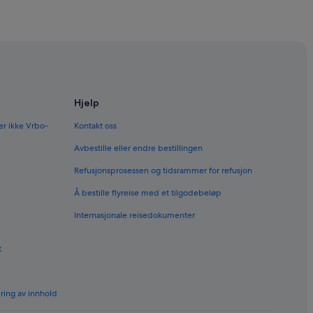
Hjelp
er ikke Vrbo-
Kontakt oss
Avbestille eller endre bestillingen
Refusjonsprosessen og tidsrammer for refusjon
Å bestille flyreise med et tilgodebeløp
Internasjonale reisedokumenter
t
ering av innhold