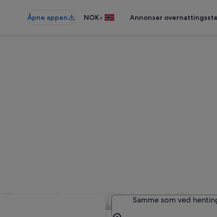
•
Åpne appen
NOK
Annonser overnattingsste
biler av typen Pickup i Ch
Samme som ved hentin