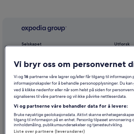
Selskapet
Utforsk
Om
Reiseguide 
Vi bryr oss om personvernet d
Ledige stillinger
Hoteller i N
Annonser overnattingsstedet ditt
Ferieboliger
Vi og
16
partnerne våre lagrer og/eller får tilgang til informasjon
Partnerskap
Pakkereiser
informasjonskapsler for å behandle personopplysninger. Du kan 
ved å klikke nedenfor eller når som helst på siden for personver
Advertising
Flyreiser in
signaliseres til våre partnere og vil ikke påvirke nettleserdata.
Affiliate Marketing
Leiebil i No
Vi og partnerne våre behandler data for å levere:
Nyhetsrom
Alle typer o
Bruke nøyaktige geolokasjonsdata. Aktivt skanne enhetsegenskaper fo
tilgang til informasjon på en enhet. Personlig tilpasset annonsering
innholdsmåling, publikumsundersøkelser og tjenesteutvikling.
Liste over partnere (leverandører)