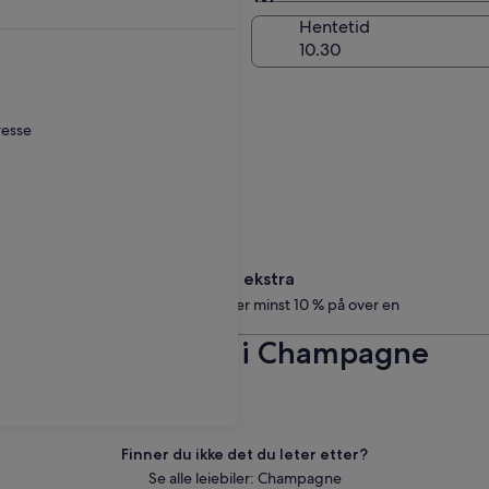
Samme som ved hentin
ringsdato
Hentetid
ug.
resse
Gi deg selv litt ekstra
Medlemmer sparer minst 10 % på over en
million leiebiler
er av typen Pickup i Champagne
pdaterte priser.
Finner du ikke det du leter etter?
Se alle leiebiler: Champagne