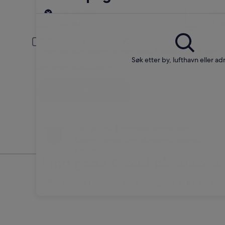
Henting
Hentedato
Leve
20. aug.
21. a
Sjåfør under 30 eller over 70 år
Yngre eller eldre sjåfører kan være pålagt å betale et ekstra gebyr.
Søk etter by, lufthavn eller ad
Jeg har en rabattkode
Søk
Det er lov å ombestemme seg
Gebyrfri avbestilling på mange/utvalgte
leiebiler
Finn gode tilbud på leiebil
* Pris funnet innen de siste 6 dagene. Klikk for op