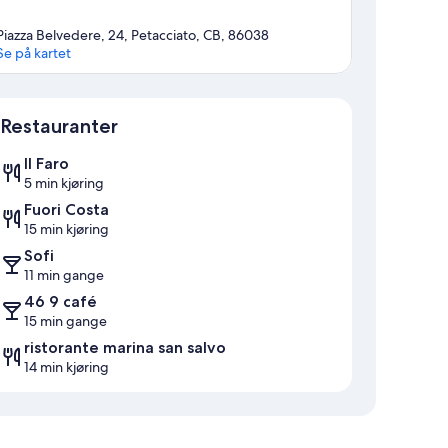
Piazza Belvedere, 24, Petacciato, CB, 86038
Se på kartet
Kart
Restauranter
Il Faro
5 min kjøring
Fuori Costa
15 min kjøring
Sofi
11 min gange
46 9 café
15 min gange
ristorante marina san salvo
14 min kjøring