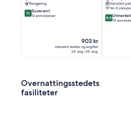
Rengjøring
Inkludert par
Wi-fi inklude
10.0
Suverent
10
8.8
Utmerket
av
13 anmeldelser
8,8
av
75 anmelde
10,
10,
Suverent,
Utmerket,
13
75
anmeldelser
Prisen
903 kr
anmeldelser
er
inkludert skatter og avgifter
903 kr
24. aug.–25. aug.
Overnattingsstedets
fasiliteter