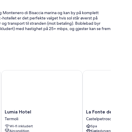
g Montenero di Bisaccia marina og kan by på komplett
hotellet er det perfekte valget hvis sol står øverst på
r og transport til stranden (mot betaling). Boblebad byr
inkludert) med hastighet på 25+ mbps, og gjester kan se frem
Lumia Hotel
La Fonte dell'Astore
orm av klimaanlegg samt fasiliteter som wi-fi (inkludert) og
Lumia
La
Lumia Hotel
La Fonte dell'Astore
Hotel
Fonte
Termoli
Castelpetroso
ppvarming
Termoli
dell'Astore
Wi-fi inkludert
Spa
Castelpetroso
Aircondition
Kjæledyrvennlig