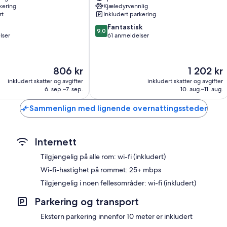
kering
Kjæledyrvennlig
rt
Inkludert parkering
9.0
Fantastisk
9,0
av
lser
61 anmeldelser
10,
Fantastisk,
61
Prisen
Prisen
806 kr
1 202 kr
anmeldelser
er
er
inkludert skatter og avgifter
inkludert skatter og avgifter
806 kr
1 202 kr
6. sep.–7. sep.
10. aug.–11. aug.
Sammenlign med lignende overnattingssteder
Internett
Tilgjengelig på alle rom: wi-fi (inkludert)
Wi-fi-hastighet på rommet: 25+ mbps
Tilgjengelig i noen fellesområder: wi-fi (inkludert)
Parkering og transport
Ekstern parkering innenfor 10 meter er inkludert