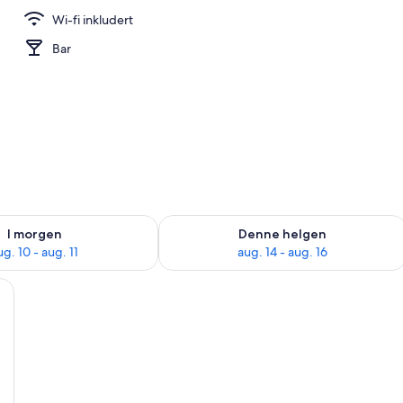
Wi-fi inkludert
blebad
Bar
elighet for i morgen, aug. 10 - aug. 11
Sjekk tilgjengelighet for denne helgen
I morgen
Denne helgen
ug. 10 - aug. 11
aug. 14 - aug. 16
t, sjøvendt | Utsikt fra rommet