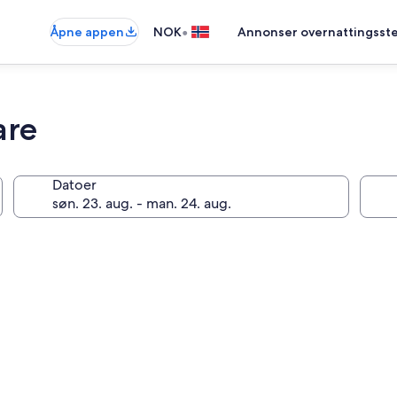
•
Åpne appen
NOK
Annonser overnattingsste
are
Datoer