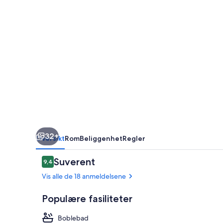
32+
Oversikt
Rom
Beliggenhet
Regler
Anmeldelser
Suverent
9,4
9,4 av 10 –
Vis alle de 18 anmeldelsene
Populære fasiliteter
Boblebad