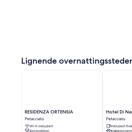
Lignende overnattingsstede
RESIDENZA ORTENSIA
Hotel Di Nar
RESIDENZA
Hotel
RESIDENZA ORTENSIA
Hotel Di Na
ORTENSIA
Di
Petacciato
Petacciato
Petacciato
Nardo
Wi-fi inkludert
Inkludert fro
Petacciato
Aircondition
Kjæledyrvenn