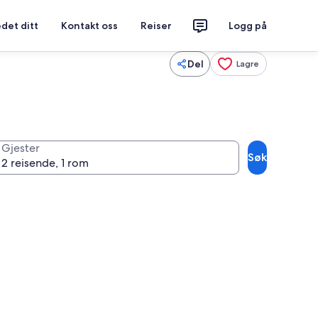
det ditt
Kontakt oss
Reiser
Logg på
Del
Lagre
Gjester
Søk