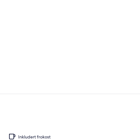
Hage
Dobbeltrom – 
Inkludert frokost