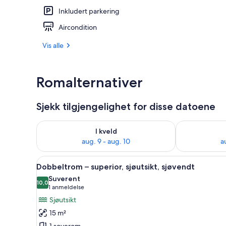
Inkludert parkering
Utendørs bo
Aircondition
Vis alle
Romalternativer
Sjekk tilgjengelighet for disse datoene
Sjekk tilgjengelighet for i kveld, aug. 9 - aug. 10
Sjekk tilgjeng
I kveld
aug. 9 - aug. 10
a
Åpne
Dobbeltrom – superior, sjøutsik
12
Dobbeltrom – superior, sjøutsikt, sjøvendt
alle
Suverent
bildene
10,0
10,0 av 10
(1
1 anmeldelse
av
anmeldelse)
Sjøutsikt
Dobbeltrom
15 m²
–
1 soverom