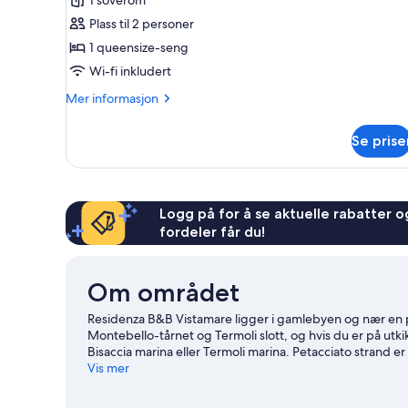
superior,
Plass til 2 personer
sjøutsikt,
1 queensize-seng
sjøvendt
Wi-fi inkludert
Mer
Mer informasjon
informasjon
om
Se prise
Dobbeltrom
–
superior,
sjøutsikt,
sjøvendt
Logg på for å se aktuelle rabatter og
fordeler får du!
Om området
Residenza B&B Vistamare ligger i gamlebyen og nær en pr
Montebello-tårnet og Termoli slott, og hvis du er på utkik
Bisaccia marina eller Termoli marina. Petacciato strand er
de aktivitetene du kan bli med på her. Du kan dessuten
Vis mer
vår reiseguide til Petacciato