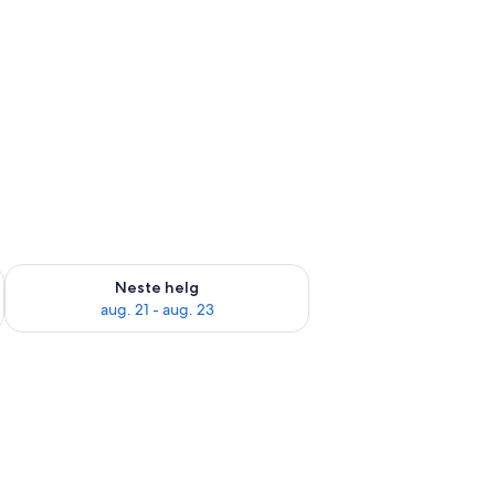
, aug. 14 - aug. 16
Sjekk tilgjengelighet for neste helg, aug. 21 - aug. 23
Neste helg
aug. 21 - aug. 23