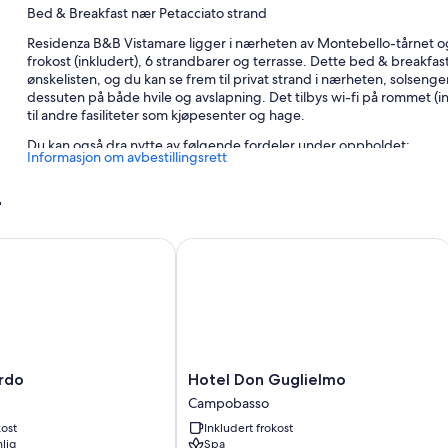
Bed & Breakfast nær Petacciato strand
Residenza B&B Vistamare ligger i nærheten av Montebello-tårnet o
frokost (inkludert), 6 strandbarer og terrasse. Dette bed & breakfast-
ønskelisten, og du kan se frem til privat strand i nærheten, solsenge
dessuten på både hvile og avslapning. Det tilbys wi-fi på rommet (
til andre fasiliteter som kjøpesenter og hage.
Du kan også dra nytte av følgende fordeler under oppholdet:
Informasjon om avbestillingsrett
Selvbetjent parkering (inkludert)
r
Sykkelparkering, røykfritt område og parasoller
Informasjon om sykkelturer, naturreservat og hagemøbler
do
Hotel Don Guglielmo
Romfasiliteter
Alle rommene er individuelt innredede og kan friste med fordeler i f
lydisolering.
Her er noen flere romfasiliteter:
Hotel
Regndusjhode, bidé og toalettartikler (inkludert)
rdo
Hotel Don Guglielmo
Don
Campobasso
Møblert balkong eller terrasse, vannkoker og termostatstyrt o
Guglielmo
kost
Inkludert frokost
Campobasso
lig
Spa