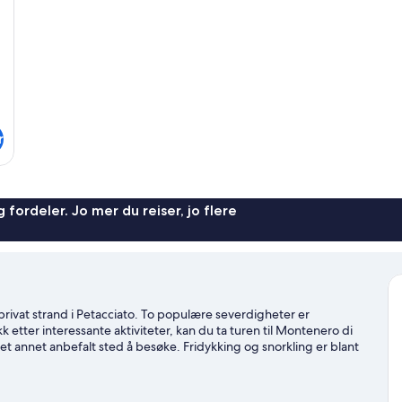
r
 fordeler. Jo mer du reiser, jo flere
ivat strand i Petacciato. To populære severdigheter er
k etter interessante aktiviteter, kan du ta turen til Montenero di
 et annet anbefalt sted å besøke. Fridykking og snorkling er blant
 oppleve naturen i området gjennom ridning og terrengsykling.
Se