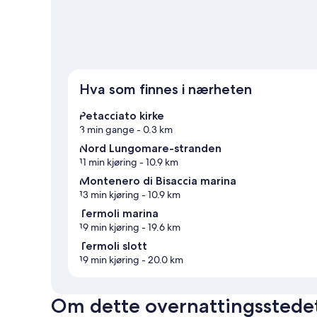
Se flere bed and breakfast i Petacciato
Hva som finnes i nærheten
Petacciato kirke
3 min gange
- 0.3 km
Nord Lungomare-stranden
11 min kjøring
- 10.9 km
Montenero di Bisaccia marina
13 min kjøring
- 10.9 km
Termoli marina
19 min kjøring
- 19.6 km
Termoli slott
19 min kjøring
- 20.0 km
Om dette overnattingsstede